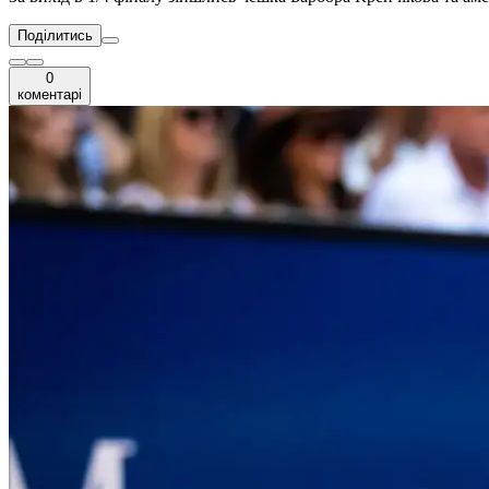
Поділитись
0
коментарі