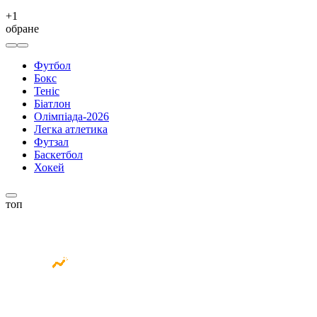
+
1
обране
Футбол
Бокс
Теніс
Біатлон
Олімпіада-2026
Легка атлетика
Футзал
Баскетбол
Хокей
топ