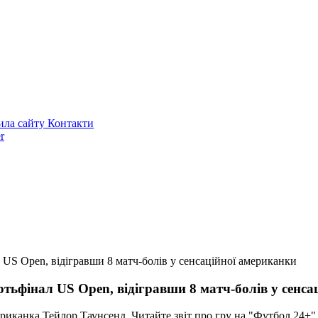
ила сайту
Контакти
r
US Open, відігравши 8 матч-болів у сенсаційної американки
тьфінал US Open, відігравши 8 матч-болів у сенса
ериканка Тейлор Таунсенд. Читайте звіт про гру на "Футбол 24+"