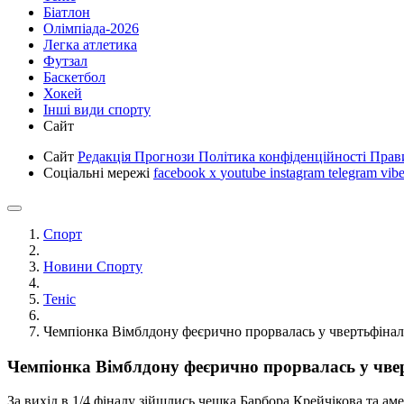
Біатлон
Олімпіада-2026
Легка атлетика
Футзал
Баскетбол
Хокей
Інші види спорту
Сайт
Сайт
Редакція
Прогнози
Політика конфіденційності
Прав
Соціальні мережі
facebook
x
youtube
instagram
telegram
vibe
Спорт
Новини Спорту
Теніс
Чемпіонка Вімблдону феєрично прорвалась у чвертьфінал 
Чемпіонка Вімблдону феєрично прорвалась у чвер
За вихід в 1/4 фіналу зійшлись чешка Барбора Крейчікова та ам