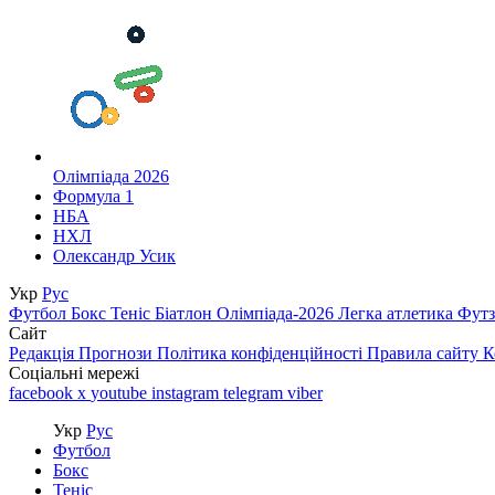
Олімпіада 2026
Формула 1
НБА
НХЛ
Олександр Усик
Укр
Рус
Футбол
Бокс
Теніс
Біатлон
Олімпіада-2026
Легка атлетика
Фут
Сайт
Редакція
Прогнози
Політика конфіденційності
Правила сайту
К
Соціальні мережі
facebook
x
youtube
instagram
telegram
viber
Укр
Рус
Футбол
Бокс
Теніс