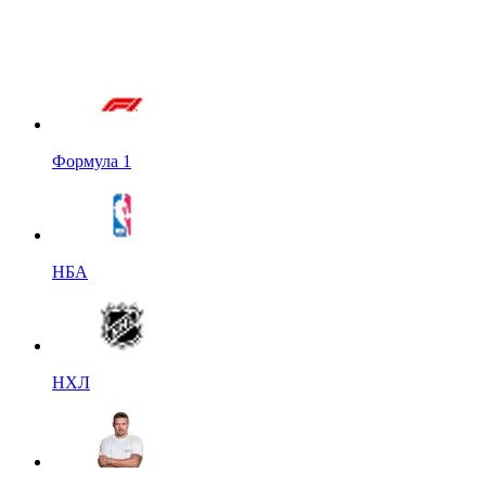
Формула 1
НБА
НХЛ