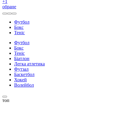
+
1
обране
Футбол
Бокс
Теніс
Футбол
Бокс
Теніс
Біатлон
Легка атлетика
Футзал
Баскетбол
Хокей
Волейбол
топ