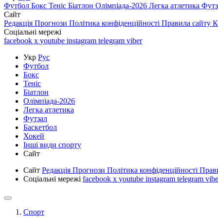
Футбол
Бокс
Теніс
Біатлон
Олімпіада-2026
Легка атлетика
Фут
Сайт
Редакція
Прогнози
Політика конфіденційності
Правила сайту
К
Соціальні мережі
facebook
x
youtube
instagram
telegram
viber
Укр
Рус
Футбол
Бокс
Теніс
Біатлон
Олімпіада-2026
Легка атлетика
Футзал
Баскетбол
Хокей
Інші види спорту
Сайт
Сайт
Редакція
Прогнози
Політика конфіденційності
Прав
Соціальні мережі
facebook
x
youtube
instagram
telegram
vibe
Спорт