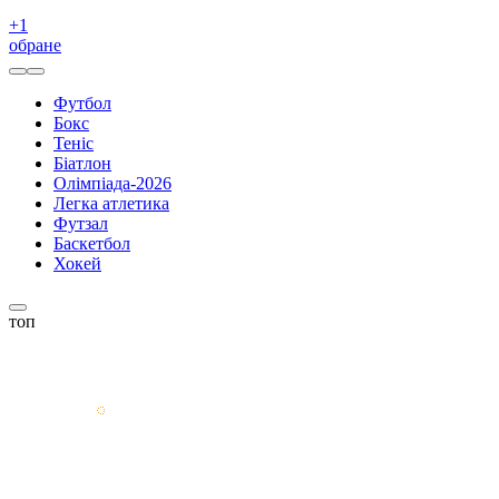
+
1
обране
Футбол
Бокс
Теніс
Біатлон
Олімпіада-2026
Легка атлетика
Футзал
Баскетбол
Хокей
топ