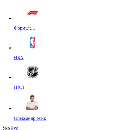
Формула 1
НБА
НХЛ
Олександр Усик
Укр
Рус