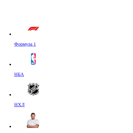
Формула 1
НБА
НХЛ