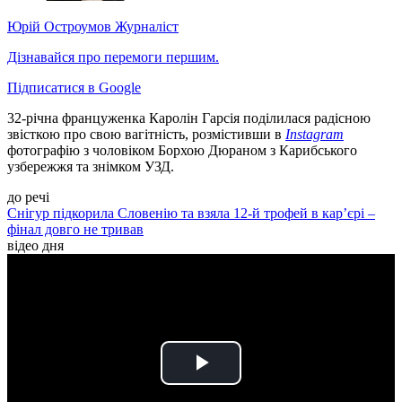
Юрій Остроумов
Журналіст
Дізнавайся про перемоги першим.
Підписатися в Google
32-річна француженка Каролін Гарсія поділилася радісною
звісткою про свою вагітність, розмістивши в
Instagram
фотографію з чоловіком Борхою Дюраном з Карибського
узбережжя та знімком УЗД.
до речі
Снігур підкорила Словенію та взяла 12-й трофей в кар’єрі –
фінал довго не тривав
відео дня
Play