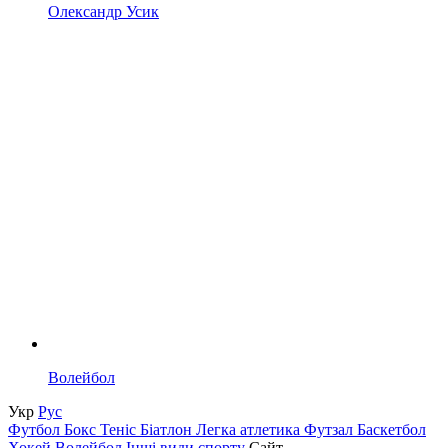
Олександр Усик
Волейбол
Укр
Рус
Футбол
Бокс
Теніс
Біатлон
Легка атлетика
Футзал
Баскетбол
Хокей
Волейбол
Інші види спорту
Сайт