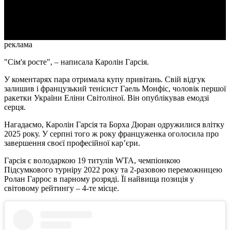
Video
реклама
"Сім'я росте", – написала Каролін Гарсія.
У коментарях пара отримала купу привітань. Свій відгук
залишив і французький тенісист Гаель Монфіс, чоловік першої
ракетки України Еліни Світоліної. Він опублікував емодзі
серця.
Нагадаємо, Каролін Гарсія та Борха Дюран одружилися влітку
2025 року. У серпні того ж року француженка оголосила про
завершення своєї професійної кар’єри.
Гарсія є володаркою 19 титулів WTA, чемпіонкою
Підсумкового турніру 2022 року та 2-разовою переможницею
Ролан Гаррос в парному розряді. Її найвища позиція у
світовому рейтингу – 4-те місце.