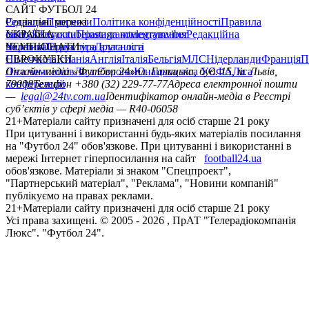
САЙТ ФУТБОЛ 24
Редакція
Соціальні мережі
Прогнози
Політика конфіденційності
Правила
сайту
facebook
УКРАЇНА
Контакти
x
youtube
Правила коментування
instagram
telegram
viber
Редакційна
політика
Україна
ЧЕМПІОНАТИ
Перша ліга
Структура власності
Друга ліга
Німеччина
ЄВРОКУБКИ
Іспанія
Англія
Італія
Бельгія
МЛС
Нідерланди
Франція
П
Ліга чемпіонів
Онлайн-медіа «Футбол 24»
Ліга Європи
Юнацька ліга УЄФА
пл. Галицька, буд. 15, м. Львів,
Ліга
конференцій
79008
Телефон +380 (32) 229-77-77
Адреса електронної пошти
—
legal@24tv.com.ua
Ідентифікатор онлайн-медіа в Реєстрі
суб’єктів у сфері медіа — R40-06058
21+
Матеріали сайту призначені для осіб старше 21 року
При цитуванні і використанні будь-яких матеріалів посилання
на "Футбол 24" обов'язкове. При цитуванні і використанні в
мережі Інтернет гіперпосилання на сайт
football24.ua
обов'язкове. Матеріали зі знаком "Спецпроект",
"Партнерський матеріал", "Реклама", "Новини компаній"
публікуємо на правах реклами.
21+
Матеріали сайту призначені для осіб старше 21 року
Усi права захищенi. © 2005 -
2026
, ПрАТ "Телерадіокомпанія
Люкс". "Футбол 24".