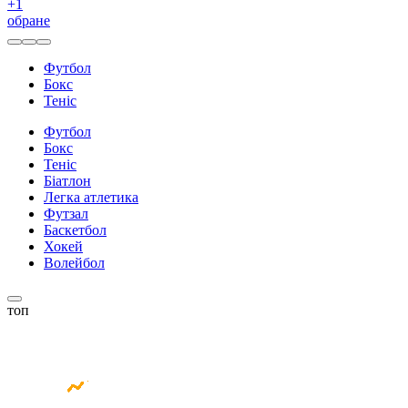
+
1
обране
Футбол
Бокс
Теніс
Футбол
Бокс
Теніс
Біатлон
Легка атлетика
Футзал
Баскетбол
Хокей
Волейбол
топ