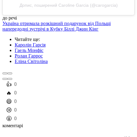
Допис, поширений Caroline Garcia (@carogarcia)
до речі
Україна отримала розкішний подарунок від Польщі
напередодні зустрічі в Кубку Біллі Джин Кінг
Читайте ще
:
Каролін Гарсія
Гаель Монфіс
Ролан Гаррос
Еліна Світоліна
️👍
0
️🔥
0
️😄
0
️😢
0
️🤬
0
коментарі