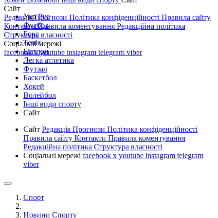
Сайт
Укр
Рус
Редакція
Прогнози
Політика конфіденційності
Правила сайту
Футбол
Контакти
Правила коментування
Редакційна політика
Бокс
Структура власності
Теніс
Соціальні мережі
Біатлон
facebook
x
youtube
instagram
telegram
viber
Легка атлетика
Футзал
Баскетбол
Хокей
Волейбол
Інші види спорту
Сайт
Сайт
Редакція
Прогнози
Політика конфіденційності
Правила сайту
Контакти
Правила коментування
Редакційна політика
Структура власності
Соціальні мережі
facebook
x
youtube
instagram
telegram
viber
Спорт
Новини Спорту