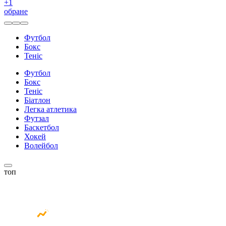
+
1
обране
Футбол
Бокс
Теніс
Футбол
Бокс
Теніс
Біатлон
Легка атлетика
Футзал
Баскетбол
Хокей
Волейбол
топ