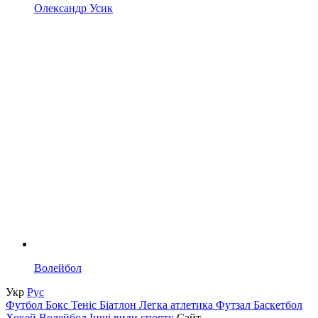
Олександр Усик
Волейбол
Укр
Рус
Футбол
Бокс
Теніс
Біатлон
Легка атлетика
Футзал
Баскетбол
Хокей
Волейбол
Інші види спорту
Сайт