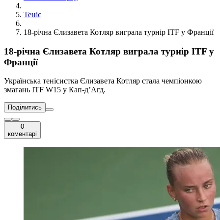
Теніс
18-річна Єлизавета Котляр виграла турнір ITF у Франції
18-річна Єлизавета Котляр виграла турнір ITF у
Франції
Українська тенісистка Єлизавета Котляр стала чемпіонкою
змагань ITF W15 у Кап-д’Агд.
Поділитись
0
коментарі