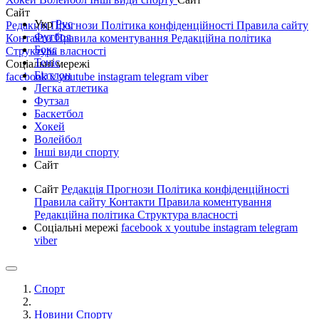
Сайт
Укр
Рус
Редакція
Прогнози
Політика конфіденційності
Правила сайту
Футбол
Контакти
Правила коментування
Редакційна політика
Бокс
Структура власності
Теніс
Соціальні мережі
Біатлон
facebook
x
youtube
instagram
telegram
viber
Легка атлетика
Футзал
Баскетбол
Хокей
Волейбол
Інші види спорту
Сайт
Сайт
Редакція
Прогнози
Політика конфіденційності
Правила сайту
Контакти
Правила коментування
Редакційна політика
Структура власності
Соціальні мережі
facebook
x
youtube
instagram
telegram
viber
Спорт
Новини Спорту