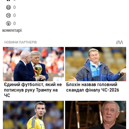
️😄
0
️😢
0
️🤬
0
коментарі