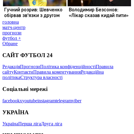
головна
матч-центр
прогнози
футбол +
Обране
САЙТ ФУТБОЛ 24
Редакція
Прогнози
Політика конфіденційності
Правила
сайту
Контакти
Правила коментування
Редакційна
політика
Структура власності
Соціальні мережі
facebook
x
youtube
instagram
telegram
viber
УКРАЇНА
Україна
Перша ліга
Друга ліга