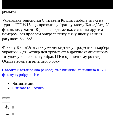
реклама
Українська тенісистка Єлизавета Котляр здобула титул на
турнірі ITF W15, що проходив у французькому Кап-д’Агд. У
фінальному матчі 18-річна спортсменка, сіяна під другим
номером, без проблем обіграла п’яту сіяну Фіону Ганц із
рахунком 6:2, 6:2.
Фінал у Кап-д’Агд став уже четвертим у професійній кар’єрі
українки. Для Котляр цей тріумф став другим чемпіонським
титулом у кар’єрі на турнірах ITF в одиночному розряді.
Обидва вона виграла цього року.
Свьонтек встановила рекорд "тисячників" та вийшла в 1/16
фіналу турніру в Пекіні
Читайте ще
:
Єлизавета Котляр
️👍
0
️🔥
0