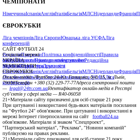
ЧЕМПІОНАТИ
Німеччина
Іспанія
Англія
Італія
Бельгія
МЛС
Нідерланди
Франція
П
ЄВРОКУБКИ
Ліга чемпіонів
Ліга Європи
Юнацька ліга УЄФА
Ліга
конференцій
САЙТ ФУТБОЛ 24
Редакція
Соціальні мережі
Прогнози
Політика конфіденційності
Правила
сайту
facebook
УКРАЇНА
Контакти
x
youtube
Правила коментування
instagram
telegram
viber
Редакційна
політика
Україна
ЧЕМПІОНАТИ
Перша ліга
Структура власності
Друга ліга
Німеччина
ЄВРОКУБКИ
Іспанія
Англія
Італія
Бельгія
МЛС
Нідерланди
Франція
П
Ліга чемпіонів
Онлайн-медіа «Футбол 24»
Ліга Європи
Юнацька ліга УЄФА
пл. Галицька, буд. 15, м. Львів,
Ліга
конференцій
79008
Телефон +380 (32) 229-77-77
Адреса електронної пошти
—
legal@24tv.com.ua
Ідентифікатор онлайн-медіа в Реєстрі
суб’єктів у сфері медіа — R40-06058
21+
Матеріали сайту призначені для осіб старше 21 року
При цитуванні і використанні будь-яких матеріалів посилання
на "Футбол 24" обов'язкове. При цитуванні і використанні в
мережі Інтернет гіперпосилання на сайт
football24.ua
обов'язкове. Матеріали зі знаком "Спецпроект",
"Партнерський матеріал", "Реклама", "Новини компаній"
публікуємо на правах реклами.
21+
Матеріали сайту призначені для осіб старше 21 року