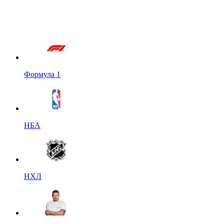
Формула 1
НБА
НХЛ