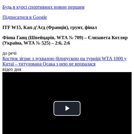
Будь в курсі спортивних новин першим
Підписатися в Google
ITF W15, Кап-д’Агд (Франція), грунт, фінал
Фіона Ганц (Швейцарія, WTA
№
709) – Єлизавета Котляр
(Україна, WTA
№
525) – 2:6, 2:6
до речі
Костюк зіграє з зухвалою білорускою на турнірі WTA 1000 у
Китаї – титулована Осака з нею не впоралася
відео дня
Play
Video