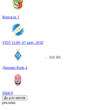
Ворскла
3
УПЛ
11:00,
07 квіт. 2018
-
0
0
0
0
Динамо Київ
4
Зоря
0
До усіх матчів
реклама