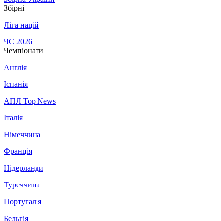
Збірні
Ліга націй
ЧС 2026
Чемпіонати
Англія
Іспанія
АПЛ Top News
Італія
Німеччина
Франція
Нідерланди
Туреччина
Португалія
Бельгія