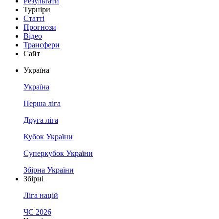
Результати
Турніри
Статті
Прогнози
Відео
Трансфери
Сайт
Україна
Україна
Перша ліга
Друга ліга
Кубок України
Суперкубок України
Збірна України
Збірні
Ліга націй
ЧС 2026