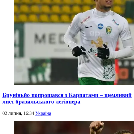
Бруніньйо попрощався з Карпатами – щемливий
лист бразильського легіонера
02 липня, 16:34
Україна