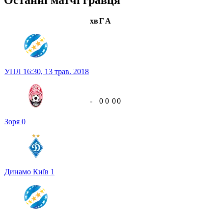
Останні матчі гравця
хв
Г
А
УПЛ
16:30,
13 трав. 2018
-
0
0
0
0
Зоря
0
Динамо Київ
1