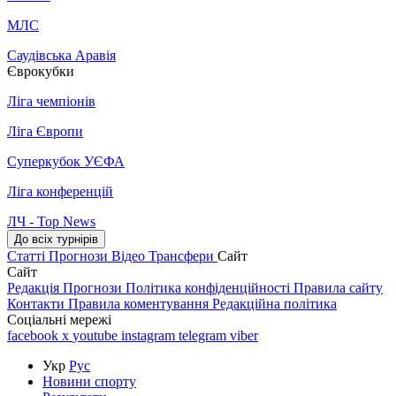
МЛС
Саудівська Аравія
Єврокубки
Ліга чемпіонів
Ліга Європи
Суперкубок УЄФА
Ліга конференцій
ЛЧ - Top News
До всіх турнірів
Статті
Прогнози
Відео
Трансфери
Сайт
Сайт
Редакція
Прогнози
Політика конфіденційності
Правила сайту
Контакти
Правила коментування
Редакційна політика
Соціальні мережі
facebook
x
youtube
instagram
telegram
viber
Укр
Рус
Новини спорту