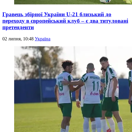
Гравець збірної України U-21 близький до
переходу в європейський клуб – є два титуловані
претенденти
02 липня, 10:48
Україна