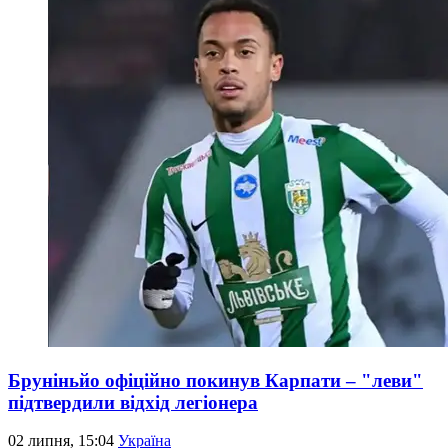
Бруніньйо офіційно покинув Карпати – "леви"
підтвердили відхід легіонера
02 липня, 15:04
Україна