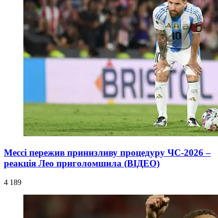
Мессі пережив принизливу процедуру ЧС-2026 –
реакція Лео приголомшила (ВІДЕО)
4 189