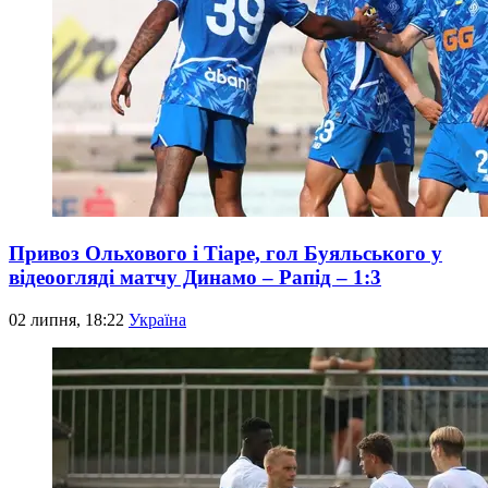
Привоз Ольхового і Тіаре, гол Буяльського у
відеоогляді матчу Динамо – Рапід – 1:3
02 липня, 18:22
Україна