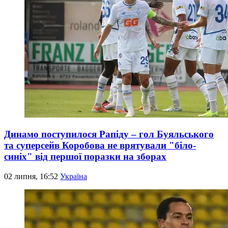
Динамо поступилося Рапіду – гол Буяльського
та суперсейв Коробова не врятували "біло-
синіх" від першої поразки на зборах
02 липня, 16:52
Україна