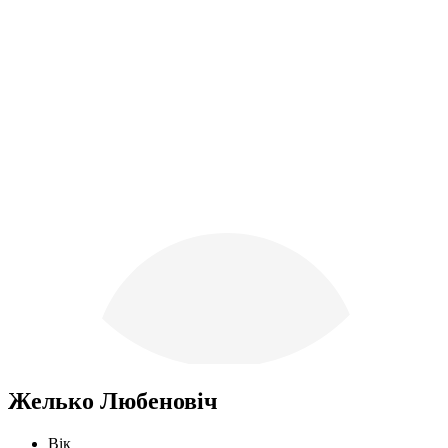
Желько Любеновіч
Вік