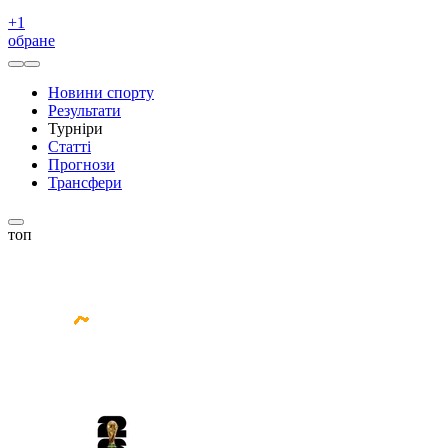
+
1
обране
Новини спорту
Результати
Турніри
Статті
Прогнози
Трансфери
топ