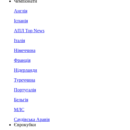
Чемпіонати
Англія
Іспанія
АПЛ Top News
Італія
Німеччина
Франція
Нідерланди
Туреччина
Португалія
Бельгія
МЛС
Саудівська Аравія
Єврокубки