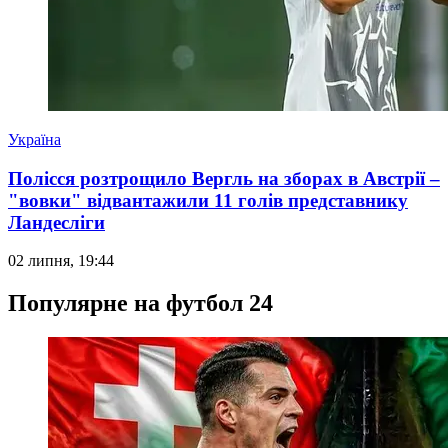
Україна
Полісся розтрощило Вергль на зборах в Австрії –
"вовки" відвантажили 11 голів представнику
Ландесліги
02 липня, 19:44
Популярне на футбол 24