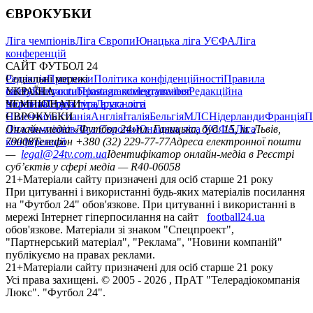
ЄВРОКУБКИ
Ліга чемпіонів
Ліга Європи
Юнацька ліга УЄФА
Ліга
конференцій
САЙТ ФУТБОЛ 24
Редакція
Соціальні мережі
Прогнози
Політика конфіденційності
Правила
сайту
facebook
УКРАЇНА
Контакти
x
youtube
Правила коментування
instagram
telegram
viber
Редакційна
політика
Україна
ЧЕМПІОНАТИ
Перша ліга
Структура власності
Друга ліга
Німеччина
ЄВРОКУБКИ
Іспанія
Англія
Італія
Бельгія
МЛС
Нідерланди
Франція
П
Ліга чемпіонів
Онлайн-медіа «Футбол 24»
Ліга Європи
Юнацька ліга УЄФА
пл. Галицька, буд. 15, м. Львів,
Ліга
конференцій
79008
Телефон +380 (32) 229-77-77
Адреса електронної пошти
—
legal@24tv.com.ua
Ідентифікатор онлайн-медіа в Реєстрі
суб’єктів у сфері медіа — R40-06058
21+
Матеріали сайту призначені для осіб старше 21 року
При цитуванні і використанні будь-яких матеріалів посилання
на "Футбол 24" обов'язкове. При цитуванні і використанні в
мережі Інтернет гіперпосилання на сайт
football24.ua
обов'язкове. Матеріали зі знаком "Спецпроект",
"Партнерський матеріал", "Реклама", "Новини компаній"
публікуємо на правах реклами.
21+
Матеріали сайту призначені для осіб старше 21 року
Усi права захищенi. © 2005 -
2026
, ПрАТ "Телерадіокомпанія
Люкс". "Футбол 24".