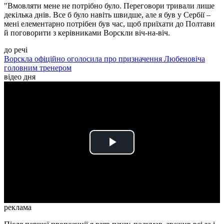
"Вмовляти мене не потрібно було. Переговори тривали лише
декілька днів. Все б було навіть швидше, але я був у Сербії –
мені елементарно потрібен був час, щоб приїхати до Полтави
й поговорити з керівниками Ворскли віч-на-віч.
до речі
Ворскла офіційно оголосила про призначення Любеновіча
головним тренером
відео дня
Play
Video
реклама