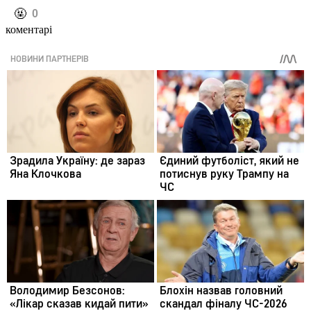
️🤬
0
коментарі