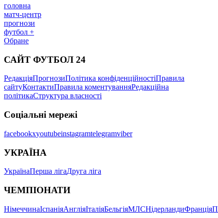
головна
матч-центр
прогнози
футбол +
Обране
САЙТ ФУТБОЛ 24
Редакція
Прогнози
Політика конфіденційності
Правила
сайту
Контакти
Правила коментування
Редакційна
політика
Структура власності
Соціальні мережі
facebook
x
youtube
instagram
telegram
viber
УКРАЇНА
Україна
Перша ліга
Друга ліга
ЧЕМПІОНАТИ
Німеччина
Іспанія
Англія
Італія
Бельгія
МЛС
Нідерланди
Франція
П