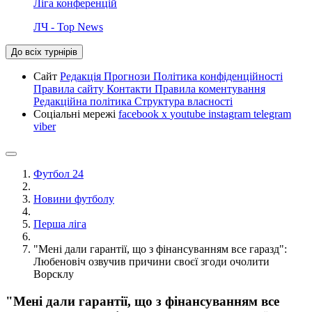
Ліга конференцій
ЛЧ - Top News
До всіх турнірів
Сайт
Редакція
Прогнози
Політика конфіденційності
Правила сайту
Контакти
Правила коментування
Редакційна політика
Структура власності
Соціальні мережі
facebook
x
youtube
instagram
telegram
viber
Футбол 24
Новини футболу
Перша ліга
"Мені дали гарантії, що з фінансуванням все гаразд":
Любеновіч озвучив причини своєї згоди очолити
Ворсклу
"Мені дали гарантії, що з фінансуванням все