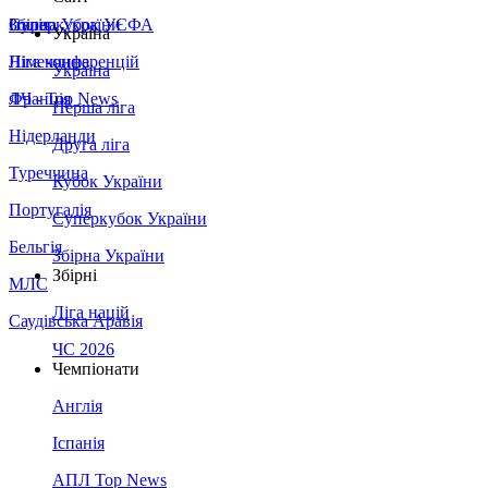
Збірна України
Італія
Суперкубок УЄФА
Україна
Німеччина
Ліга конференцій
Україна
Франція
ЛЧ - Top News
Перша ліга
Нідерланди
Друга ліга
Туреччина
Кубок України
Португалія
Суперкубок України
Бельгія
Збірна України
Збірні
МЛС
Ліга націй
Саудівська Аравія
ЧС 2026
Чемпіонати
Англія
Іспанія
АПЛ Top News