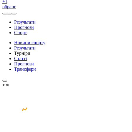
+
1
обране
Результати
Прогнози
Спорт
Новини спорту
Результати
Турніри
Статті
Прогнози
Трансфери
топ