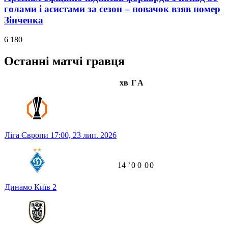
голами і асистами за сезон – новачок взяв номер
Зінченка
6 180
Останні матчі гравця
хв
Г
А
Ліга Європи
17:00,
23 лип. 2026
14
ʼ
0
0
0
0
Динамо Київ
2