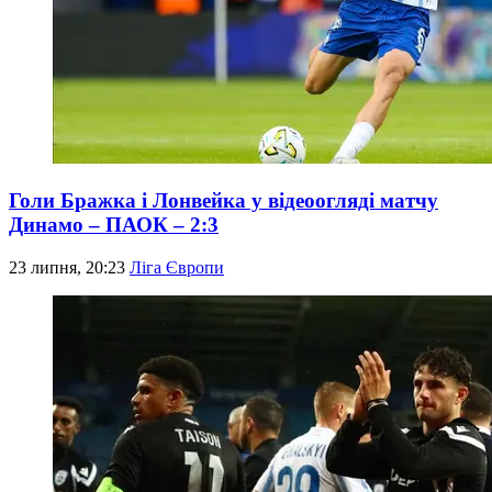
Голи Бражка і Лонвейка у відеоогляді матчу
Динамо – ПАОК – 2:3
23 липня, 20:23
Ліга Європи