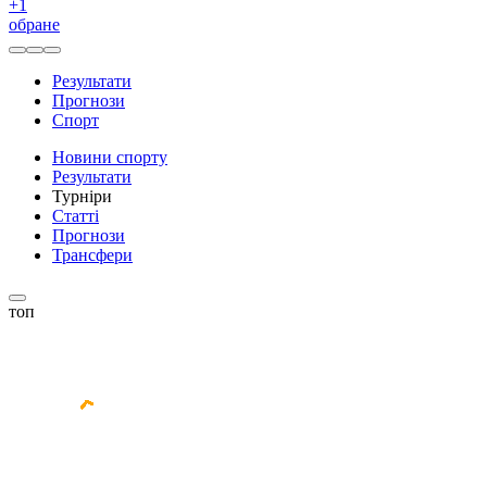
+
1
обране
Результати
Прогнози
Спорт
Новини спорту
Результати
Турніри
Статті
Прогнози
Трансфери
топ