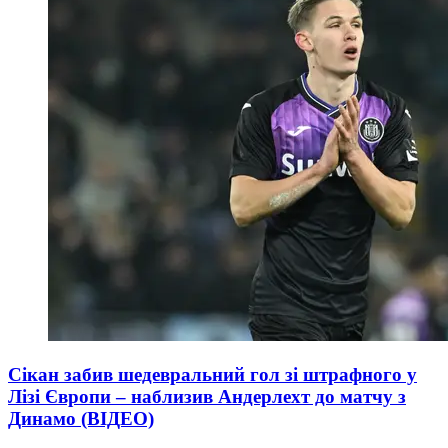
Сікан забив шедевральний гол зі штрафного у
Лізі Європи – наблизив Андерлехт до матчу з
Динамо (ВІДЕО)