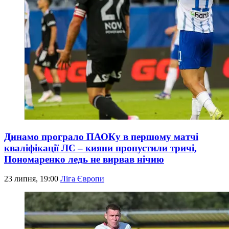
Динамо програло ПАОКу в першому матчі
кваліфікації ЛЄ – кияни пропустили тричі,
Пономаренко ледь не вирвав нічию
23 липня, 19:00
Ліга Європи