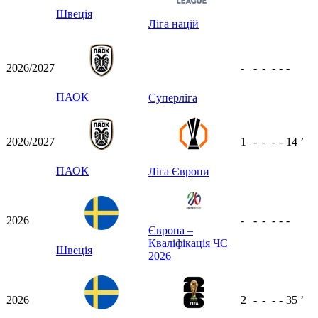
Швеція
Ліга націй
2026/2027
-
-
-
-
-
-
ПАОК
Суперліга
2026/2027
1
-
-
-
-
14
ʼ
ПАОК
Ліга Європи
2026
-
-
-
-
-
-
Європа –
Кваліфікація ЧС
Швеція
2026
2026
2
-
-
-
-
35
ʼ