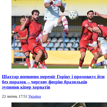
Шахтар впевнено переміг Горіцу і продовжує йти
без поразок – чергову феєрію бразильців
зупинив кіпер хорватів
23 липня, 17:51
Україна