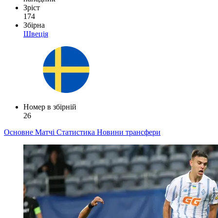
Зріст
174
Збірна
Швеція
Номер в збірній
26
Основне
Матчі
Статистика
Новини
трансфери