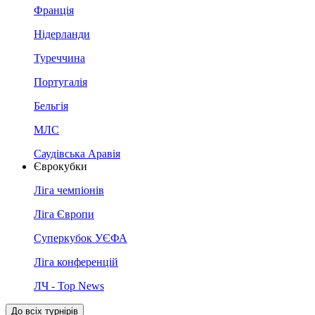
Франція
Нідерланди
Туреччина
Португалія
Бельгія
МЛС
Саудівська Аравія
Єврокубки
Ліга чемпіонів
Ліга Європи
Суперкубок УЄФА
Ліга конференцій
ЛЧ - Top News
До всіх турнірів