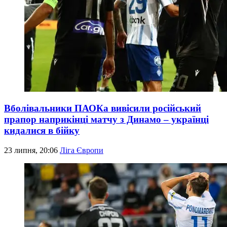
Вболівальники ПАОКа вивісили російський
прапор наприкінці матчу з Динамо – українці
кидалися в бійку
23 липня, 20:06
Ліга Європи