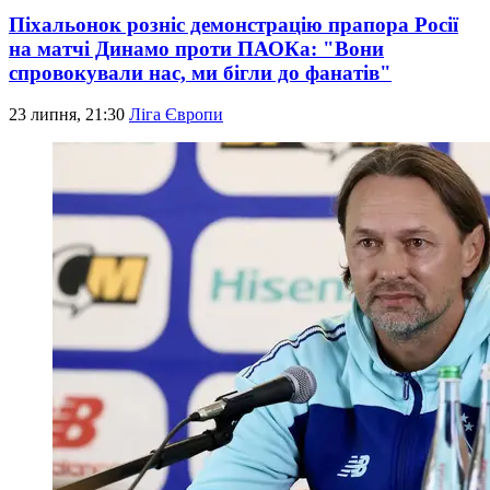
Піхальонок розніс демонстрацію прапора Росії
на матчі Динамо проти ПАОКа: "Вони
спровокували нас, ми бігли до фанатів"
23 липня, 21:30
Ліга Європи