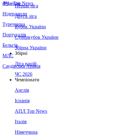
Франція
ЛЧ - Top News
Перша ліга
Нідерланди
Друга ліга
Туреччина
Кубок України
Португалія
Суперкубок України
Бельгія
Збірна України
Збірні
МЛС
Ліга націй
Саудівська Аравія
ЧС 2026
Чемпіонати
Англія
Іспанія
АПЛ Top News
Італія
Німеччина