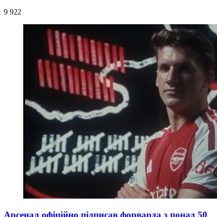
9 922
Арсенал офіційно підписав форварда з понад 50