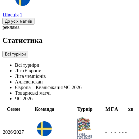
Швеція
1
До усіх матчів
реклама
Статистика
Всі турніри
Всі турніри
Ліга Європи
Ліга чемпіонів
Аллсвенскан
Європа – Кваліфікація ЧС 2026
Товариські матчі
ЧС 2026
Сезон
Команда
Турнір
М
Г
А
хв
2026/2027
-
-
-
-
-
-