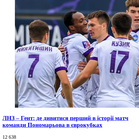
ЛНЗ – Гент: де дивитися перший в історії матч
команди Пономарьова в єврокубках
12 638