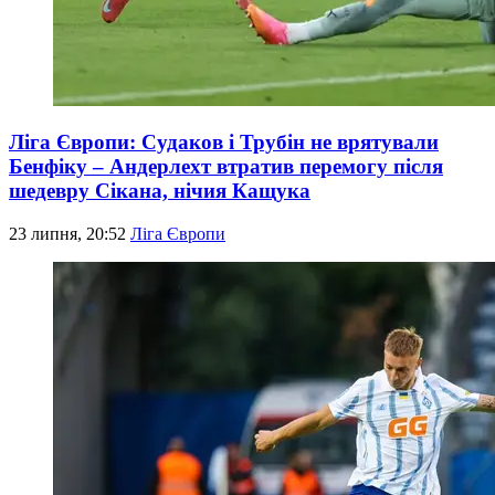
Ліга Європи: Судаков і Трубін не врятували
Бенфіку – Андерлехт втратив перемогу після
шедевру Сікана, нічия Кащука
23 липня, 20:52
Ліга Європи