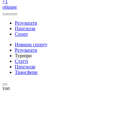
+
1
обране
Результати
Прогнози
Спорт
Новини спорту
Результати
Турніри
Статті
Прогнози
Трансфери
топ