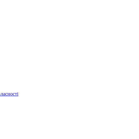
ласності