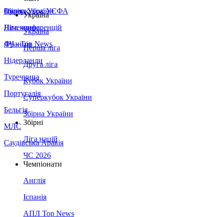
Збірна України
Італія
Суперкубок УЄФА
Україна
Німеччина
Ліга конференцій
Україна
Франція
ЛЧ - Top News
Перша ліга
Нідерланди
Друга ліга
Туреччина
Кубок України
Португалія
Суперкубок України
Бельгія
Збірна України
Збірні
МЛС
Ліга націй
Саудівська Аравія
ЧС 2026
Чемпіонати
Англія
Іспанія
АПЛ Top News