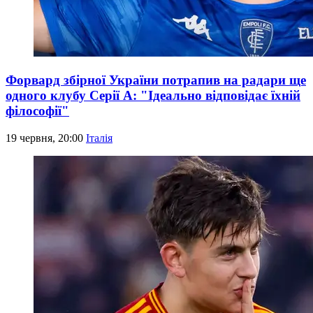
Форвард збірної України потрапив на радари ще
одного клубу Серії А: "Ідеально відповідає їхній
філософії"
19 червня, 20:00
Італія