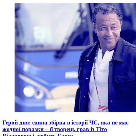
Герой дня: єдина збірна в історії ЧС, яка не має
жодної поразки – її творець грав із Тіто
Вілановою і любить Барсу