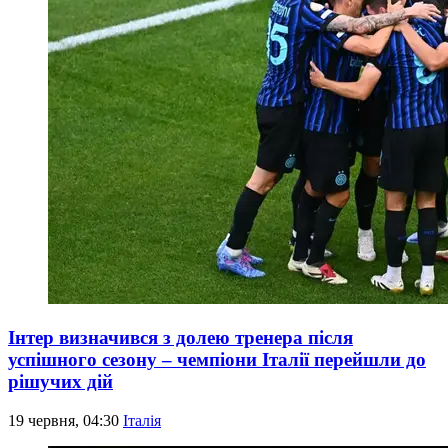
Інтер визначився з долею тренера після
успішного сезону – чемпіони Італії перейшли до
рішучих дій
19 червня, 04:30
Італія