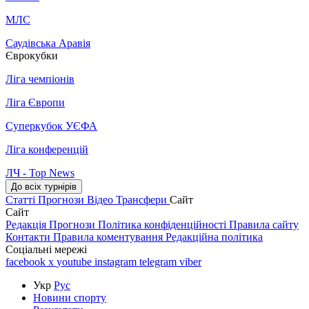
МЛС
Саудівська Аравія
Єврокубки
Ліга чемпіонів
Ліга Європи
Суперкубок УЄФА
Ліга конференцій
ЛЧ - Top News
До всіх турнірів
Статті
Прогнози
Відео
Трансфери
Сайт
Сайт
Редакція
Прогнози
Політика конфіденційності
Правила сайту
Контакти
Правила коментування
Редакційна політика
Соціальні мережі
facebook
x
youtube
instagram
telegram
viber
Укр
Рус
Новини спорту