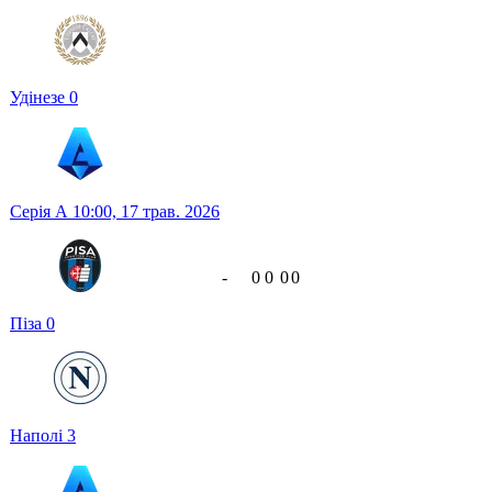
Удінезе
0
Серія А
10:00,
17 трав. 2026
-
0
0
0
0
Піза
0
Наполі
3