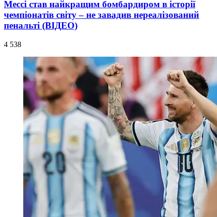
Мессі став найкращим бомбардиром в історії
чемпіонатів світу – не завадив нереалізований
пенальті (ВІДЕО)
4 538