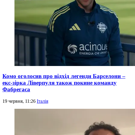
Комо оголосив про відхід легенди Барселони –
екс-зірка Ліверпуля також покине команду
Фабрегаса
19 червня, 11:26
Італія