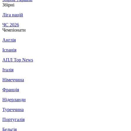
Збірні
Ліга націй
ЧС 2026
Чемпіонати
Англія
Іспанія
АПЛ Top News
Італія
Німеччина
Франція
Нідерланди
Туреччина
Португалія
Бельгія