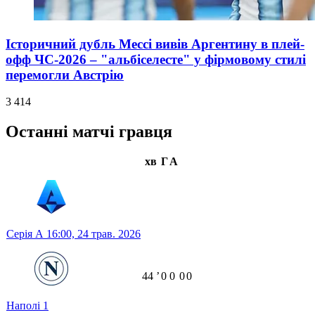
Історичний дубль Мессі вивів Аргентину в плей-
офф ЧС-2026 – "альбіселесте" у фірмовому стилі
перемогли Австрію
3 414
Останні матчі гравця
хв
Г
А
Серія А
16:00,
24 трав. 2026
44
ʼ
0
0
0
0
Наполі
1