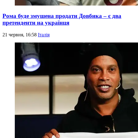
Рома буде змушена продати Довбика – є два
претенденти на українця
21 червня, 16:58
Італія