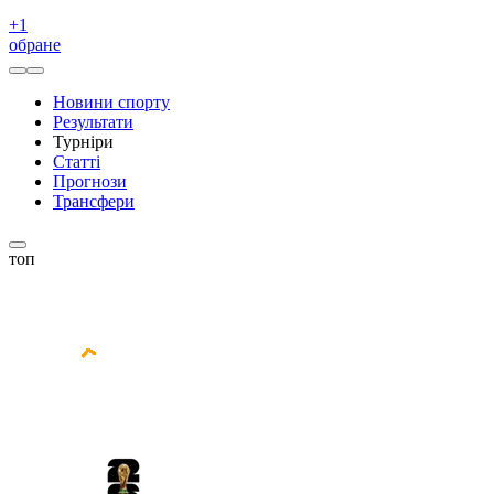
+
1
обране
Новини спорту
Результати
Турніри
Статті
Прогнози
Трансфери
топ