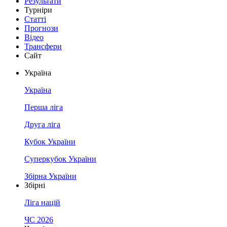
Результати
Турніри
Статті
Прогнози
Відео
Трансфери
Сайт
Україна
Україна
Перша ліга
Друга ліга
Кубок України
Суперкубок України
Збірна України
Збірні
Ліга націй
ЧС 2026