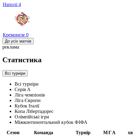
Наполі
4
Кремонезе
0
До усіх матчів
реклама
Статистика
Всі турніри
Всі турніри
Серія А
Ліга чемпіонів
Ліга Європи
Кубок Італії
Копа Лібертадорес
Олімпійські ігри
Міжконтинентальний кубок ФІФА
Сезон
Команда
Турнір
М
Г
А
хв