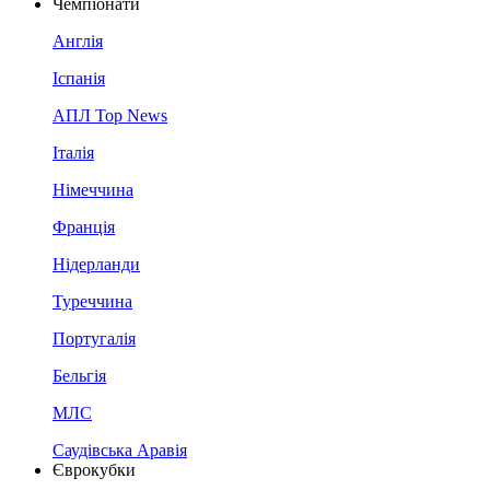
Чемпіонати
Англія
Іспанія
АПЛ Top News
Італія
Німеччина
Франція
Нідерланди
Туреччина
Португалія
Бельгія
МЛС
Саудівська Аравія
Єврокубки