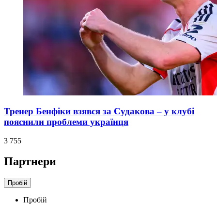
Тренер Бенфіки взявся за Судакова – у клубі
пояснили проблеми українця
3 755
Партнери
Пробій
Пробій