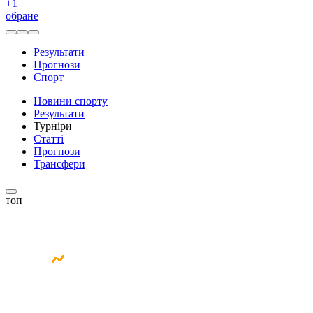
+
1
обране
Результати
Прогнози
Спорт
Новини спорту
Результати
Турніри
Статті
Прогнози
Трансфери
топ