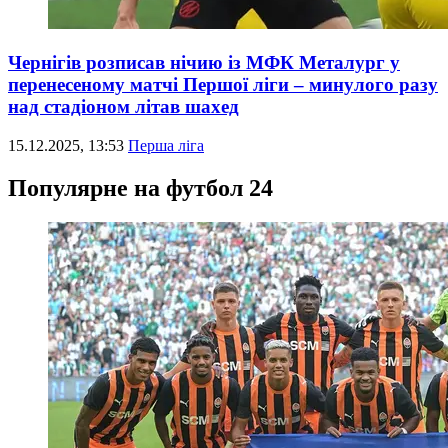
Чернігів розписав нічию із МФК Металург у
перенесеному матчі Першої ліги – минулого разу
над стадіоном літав шахед
15.12.2025, 13:53
Перша ліга
Популярне на футбол 24