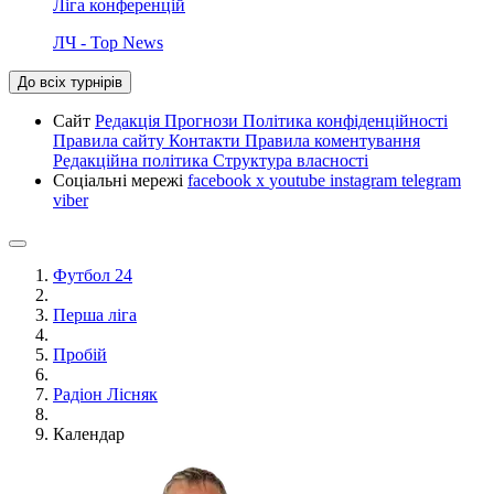
Ліга конференцій
ЛЧ - Top News
До всіх турнірів
Сайт
Редакція
Прогнози
Політика конфіденційності
Правила сайту
Контакти
Правила коментування
Редакційна політика
Структура власності
Соціальні мережі
facebook
x
youtube
instagram
telegram
viber
Футбол 24
Перша ліга
Пробій
Радіон Лісняк
Календар