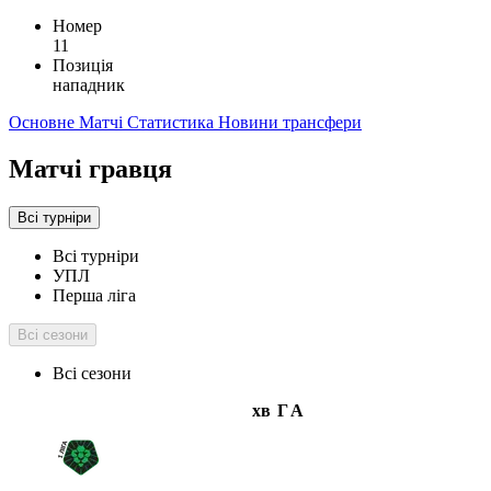
Номер
11
Позиція
нападник
Основне
Матчі
Статистика
Новини
трансфери
Матчі гравця
Всі турніри
Всі турніри
УПЛ
Перша ліга
Всі сезони
Всі сезони
хв
Г
А