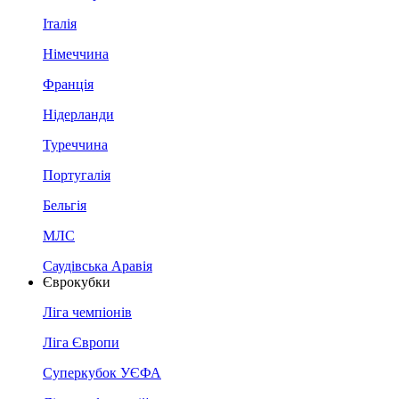
Італія
Німеччина
Франція
Нідерланди
Туреччина
Португалія
Бельгія
МЛС
Саудівська Аравія
Єврокубки
Ліга чемпіонів
Ліга Європи
Суперкубок УЄФА