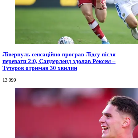
Ліверпуль сенсаційно програв Лідсу після
переваги 2:0, Сандерленд здолав Рексем –
Тутєров отримав 30 хвилин
13 099