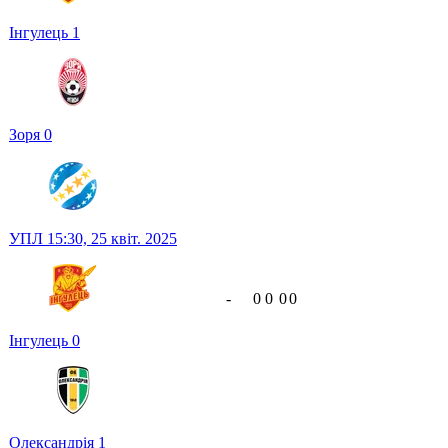
Інгулець
1
Зоря
0
УПЛ
15:30,
25 квіт. 2025
-
0
0
0
0
Інгулець
0
Олександрія
1