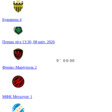
Буковина
4
Перша ліга
13:30,
08 квіт. 2026
9
ʼ
0
0
0
0
Фенікс-Маріуполь
2
МФК Металург
1