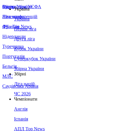
Збірна України
Італія
Суперкубок УЄФА
Україна
Німеччина
Ліга конференцій
Україна
Франція
ЛЧ - Top News
Перша ліга
Нідерланди
Друга ліга
Туреччина
Кубок України
Португалія
Суперкубок України
Бельгія
Збірна України
Збірні
МЛС
Ліга націй
Саудівська Аравія
ЧС 2026
Чемпіонати
Англія
Іспанія
АПЛ Top News