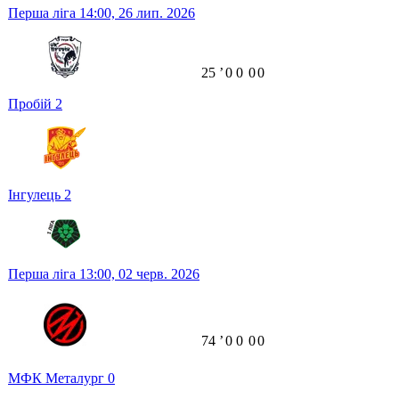
Перша ліга
14:00,
26 лип. 2026
25
ʼ
0
0
0
0
Пробій
2
Інгулець
2
Перша ліга
13:00,
02 черв. 2026
74
ʼ
0
0
0
0
МФК Металург
0