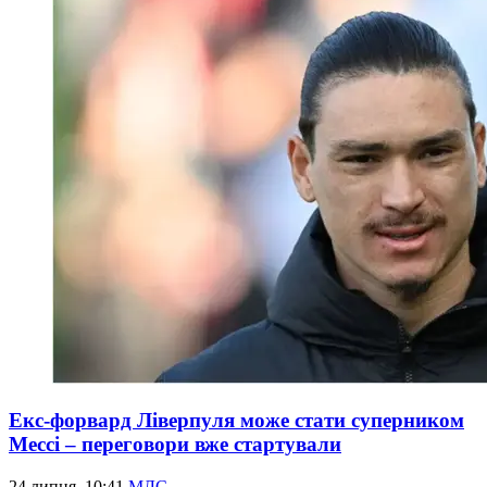
Екс-форвард Ліверпуля може стати суперником
Мессі – переговори вже стартували
24 липня, 10:41
МЛС