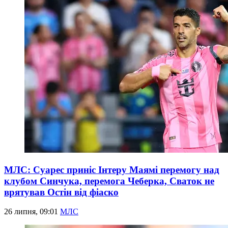
МЛС: Суарес приніс Інтеру Маямі перемогу над
клубом Синчука, перемога Чеберка, Сваток не
врятував Остін від фіаско
26 липня, 09:01
МЛС