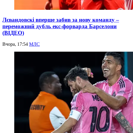
Лєвандовскі вперше забив за нову команду –
переможний дубль екс-форварда Барселони
(ВІДЕО)
Вчора, 17:54
МЛС