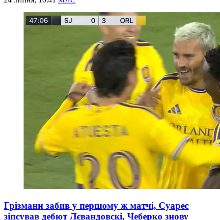
Грізманн забив у першому ж матчі, Суарес
зіпсував дебют Лєвандовскі, Чеберко знову