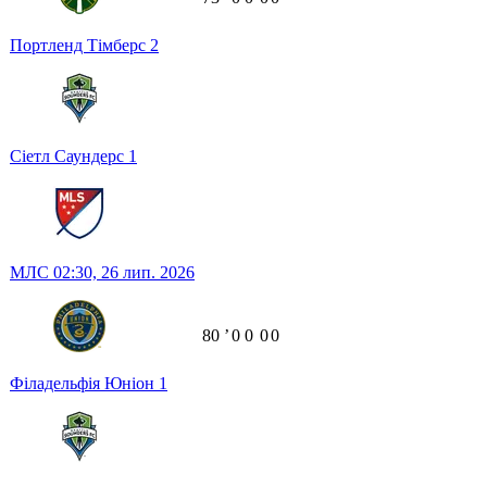
Портленд Тімберс
2
Сіетл Саундерс
1
МЛС
02:30,
26 лип. 2026
80
ʼ
0
0
0
0
Філадельфія Юніон
1