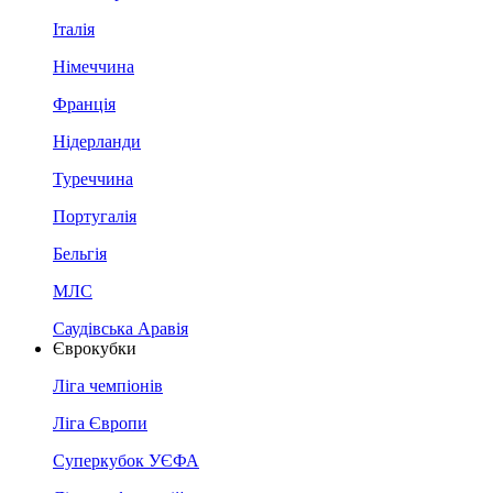
Італія
Німеччина
Франція
Нідерланди
Туреччина
Португалія
Бельгія
МЛС
Саудівська Аравія
Єврокубки
Ліга чемпіонів
Ліга Європи
Суперкубок УЄФА