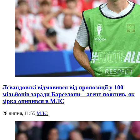
Лєвандовскі відмовився від пропозиції у 100
мільйонів заради Барселони – агент пояснив, як
зірка опинився в МЛС
28 липня, 11:55
МЛС