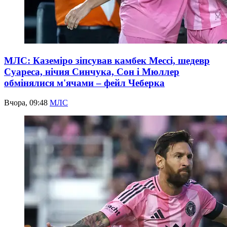
МЛС: Каземіро зіпсував камбек Мессі, шедевр
Суареса, нічия Синчука, Сон і Мюллер
обмінялися м'ячами – фейл Чеберка
Вчора, 09:48
МЛС