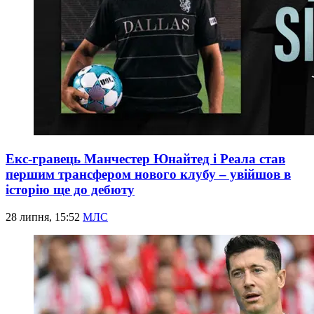
Екс-гравець Манчестер Юнайтед і Реала став
першим трансфером нового клубу – увійшов в
історію ще до дебюту
28 липня, 15:52
МЛС