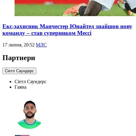
Екс-захисник Манчестер Юнайтед знайшов нову
команду – став суперником Мессі
17 липня, 20:52
МЛС
Партнери
Сіетл Саундерс
Сіетл Саундерс
Гаяна