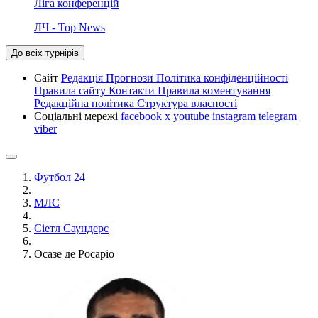
Ліга конференцій
ЛЧ - Top News
До всіх турнірів
Сайт
Редакція
Прогнози
Політика конфіденційності
Правила сайту
Контакти
Правила коментування
Редакційна політика
Структура власності
Соціальні мережі
facebook
x
youtube
instagram
telegram
viber
Футбол 24
МЛС
Сіетл Саундерс
Осазе де Росаріо