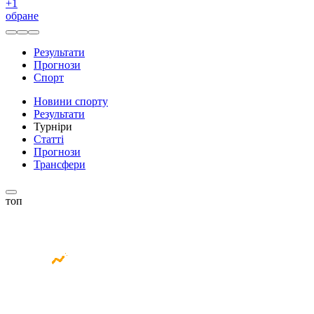
+
1
обране
Результати
Прогнози
Спорт
Новини спорту
Результати
Турніри
Статті
Прогнози
Трансфери
топ