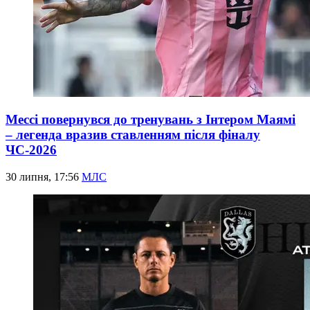
Мессі повернувся до тренувань з Інтером Маямі
– легенда вразив ставленням після фіналу
ЧС-2026
30 липня, 17:56
МЛС