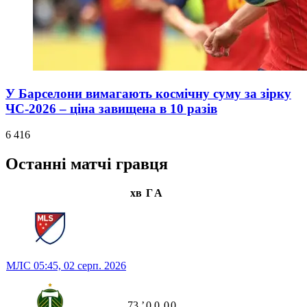
У Барселони вимагають космічну суму за зірку
ЧС-2026 – ціна завищена в 10 разів
6 416
Останні матчі гравця
хв
Г
А
МЛС
05:45,
02 серп. 2026
73
ʼ
0
0
0
0