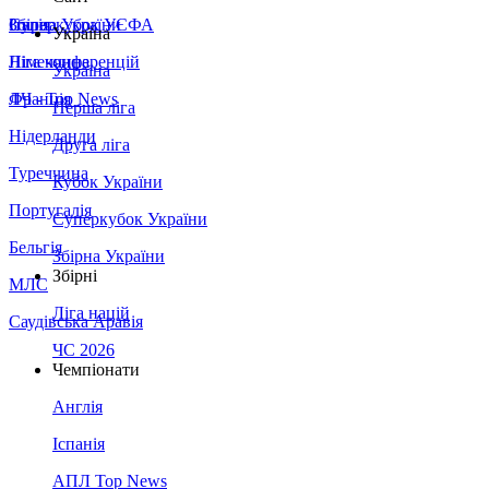
Збірна України
Італія
Суперкубок УЄФА
Україна
Німеччина
Ліга конференцій
Україна
Франція
ЛЧ - Top News
Перша ліга
Нідерланди
Друга ліга
Туреччина
Кубок України
Португалія
Суперкубок України
Бельгія
Збірна України
Збірні
МЛС
Ліга націй
Саудівська Аравія
ЧС 2026
Чемпіонати
Англія
Іспанія
АПЛ Top News