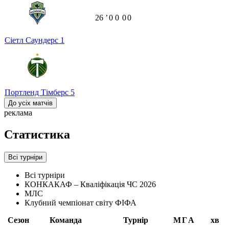
26
ʼ
0
0
0
0
Сіетл Саундерс
1
Портленд Тімберс
5
До усіх матчів
реклама
Статистика
Всі турніри
Всі турніри
КОНКАКАФ – Кваліфікація ЧС 2026
МЛС
Клубний чемпіонат світу ФІФА
Сезон
Команда
Турнір
М
Г
А
хв