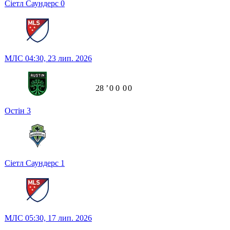
Сіетл Саундерс
0
МЛС
04:30,
23 лип. 2026
28
ʼ
0
0
0
0
Остін
3
Сіетл Саундерс
1
МЛС
05:30,
17 лип. 2026