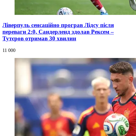
Ліверпуль сенсаційно програв Лідсу після
переваги 2:0, Сандерленд здолав Рексем –
Тутєров отримав 30 хвилин
11 000