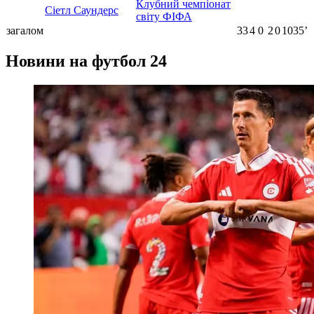
Клубний чемпіонат
Сіетл Саундерс
світу ФІФА
загалом
33
4
0
2
0
1035ʼ
Новини на футбол 24