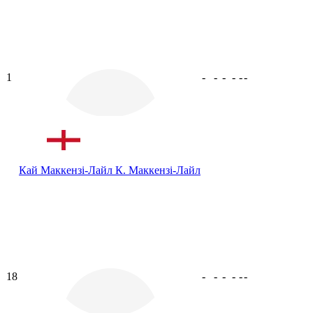
1
-
-
-
-
-
-
Кай Маккензі-Лайл
К. Маккензі-Лайл
18
-
-
-
-
-
-