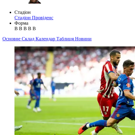
Стадіон
Стадіон Провіденс
Форма
В
В
В
В
В
Основне
Склад
Календар
Таблиця
Новини