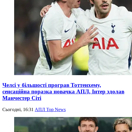
Челсі у більшості програв Тоттенхему,
сенсаційна поразка новачка АПЛ, Інтер здолав
Манчестер Сіті
Сьогодні, 16:31
АПЛ Top News