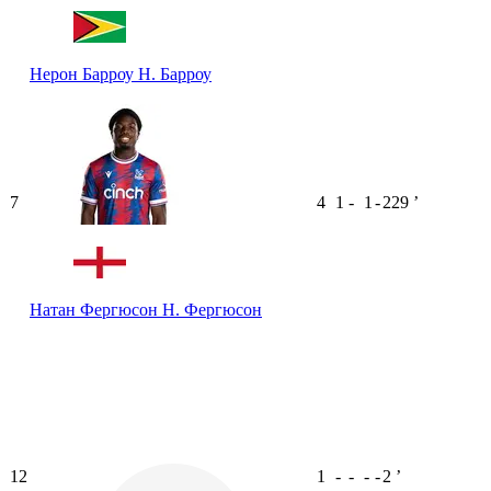
Нерон Барроу
Н. Барроу
7
4
1
-
1
-
229
ʼ
Натан Фергюсон
Н. Фергюсон
12
1
-
-
-
-
2
ʼ