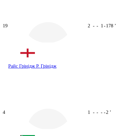
19
2
-
-
1
-
178
ʼ
Райс Грінідж
Р. Грінідж
4
1
-
-
-
-
2
ʼ