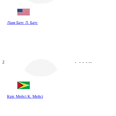
Ліам Батс
Л. Батс
2
-
-
-
-
-
-
Кріс Мейсі
К. Мейсі