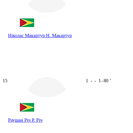
Ніколас Макартур
Н. Макартур
15
1
-
-
1
-
80
ʼ
Раушан Річ
Р. Річ