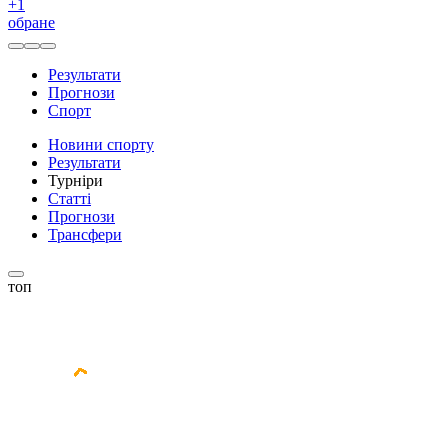
+
1
обране
Результати
Прогнози
Спорт
Новини спорту
Результати
Турніри
Статті
Прогнози
Трансфери
топ