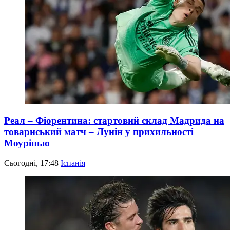
Реал – Фіорентина: стартовий склад Мадрида на
товариський матч – Лунін у прихильності
Моурінью
Сьогодні, 17:48
Іспанія