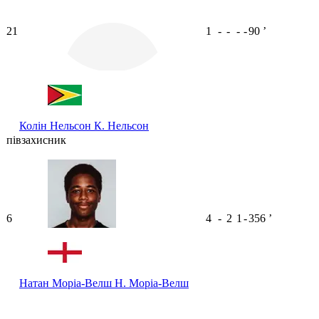
21
1
-
-
-
-
90
ʼ
Колін Нельсон
К. Нельсон
півзахисник
6
4
-
2
1
-
356
ʼ
Натан Моріа-Велш
Н. Моріа-Велш