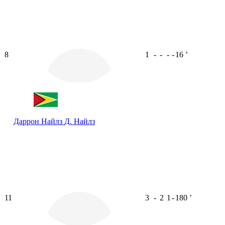
8
1
-
-
-
-
16
ʼ
Даррон Найлз
Д. Найлз
11
3
-
2
1
-
180
ʼ