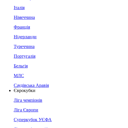
Італія
Німеччина
Франція
Нідерланди
Туреччина
Португалія
Бельгія
МЛС
Саудівська Аравія
Єврокубки
Ліга чемпіонів
Ліга Європи
Суперкубок УЄФА