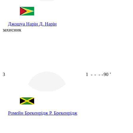
Джошуа Нарін
Д. Нарін
захисник
3
1
-
-
-
-
90
ʼ
Ромейн Брекенрідж
Р. Брекенрідж