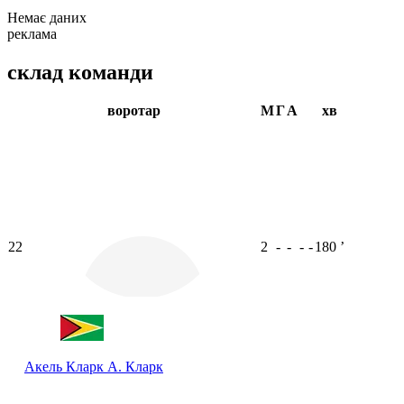
Немає даних
реклама
склад команди
воротар
М
Г
А
хв
22
2
-
-
-
-
180
ʼ
Акель Кларк
А. Кларк