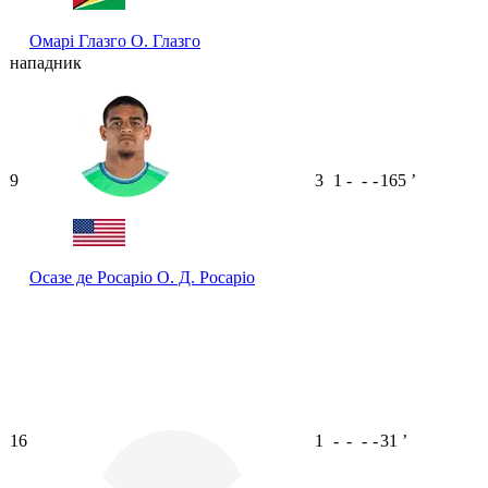
Омарі Глазго
О. Глазго
нападник
9
3
1
-
-
-
165
ʼ
Осазе де Росаріо
О. Д. Росаріо
16
1
-
-
-
-
31
ʼ