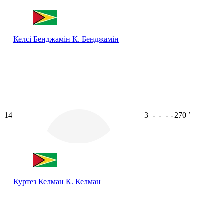
Келсі Бенджамін
К. Бенджамін
14
3
-
-
-
-
270
ʼ
Куртез Келман
К. Келман