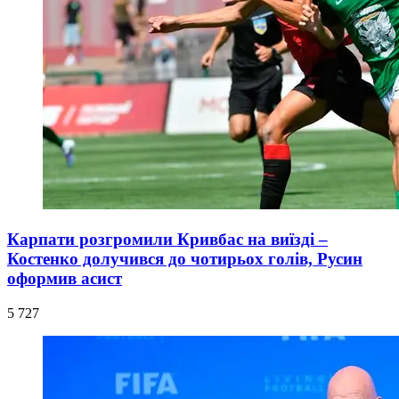
Карпати розгромили Кривбас на виїзді –
Костенко долучився до чотирьох голів, Русин
оформив асист
5 727