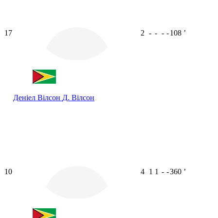
17
2
-
-
-
-
108
ʼ
Деніел Вілсон
Д. Вілсон
10
4
1
1
-
-
360
ʼ