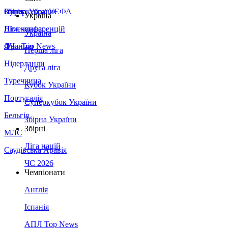
Збірна України
Італія
Суперкубок УЄФА
Україна
Німеччина
Ліга конференцій
Україна
Франція
ЛЧ - Top News
Перша ліга
Нідерланди
Друга ліга
Туреччина
Кубок України
Португалія
Суперкубок України
Бельгія
Збірна України
Збірні
МЛС
Ліга націй
Саудівська Аравія
ЧС 2026
Чемпіонати
Англія
Іспанія
АПЛ Top News