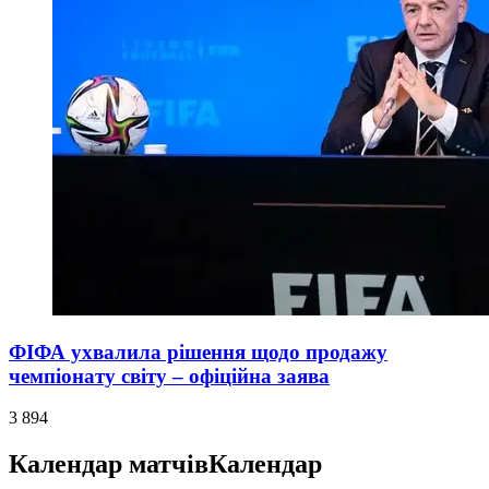
ФІФА ухвалила рішення щодо продажу
чемпіонату світу – офіційна заява
3 894
Календар матчів
Календар