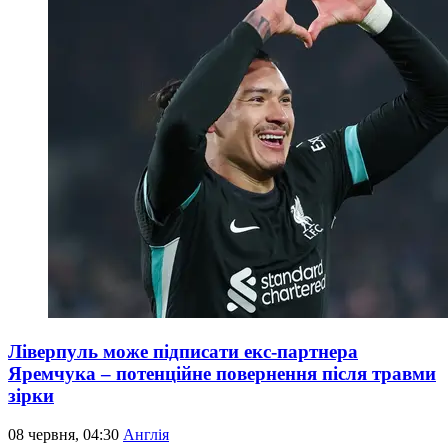
Ліверпуль може підписати екс-партнера
Яремчука – потенційне повернення після травми
зірки
08 червня, 04:30
Англія