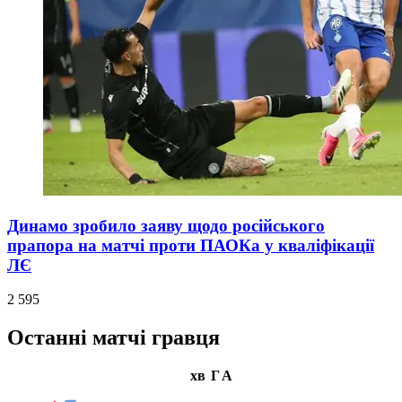
Динамо зробило заяву щодо російського
прапора на матчі проти ПАОКа у кваліфікації
ЛЄ
2 595
Останні матчі гравця
хв
Г
А