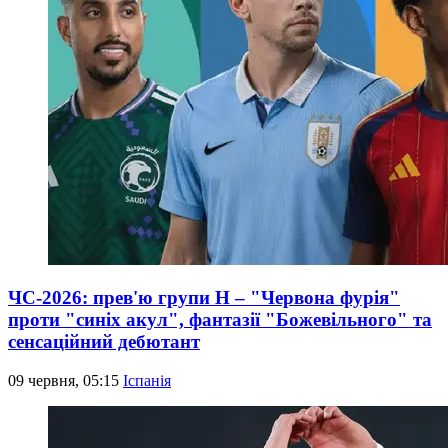
ЧС-2026: прев'ю групи Н – "Червона фурія"
проти "синіх акул", фантазії "Божевільного" та
сенсаційний дебютант
09 червня, 05:15
Іспанія