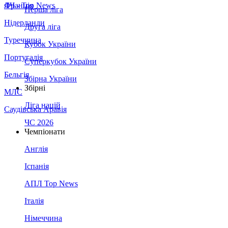
Франція
ЛЧ - Top News
Перша ліга
Нідерланди
Друга ліга
Туреччина
Кубок України
Португалія
Суперкубок України
Бельгія
Збірна України
Збірні
МЛС
Ліга націй
Саудівська Аравія
ЧС 2026
Чемпіонати
Англія
Іспанія
АПЛ Top News
Італія
Німеччина