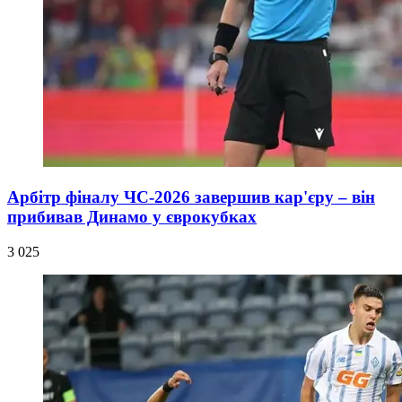
Арбітр фіналу ЧС-2026 завершив кар'єру – він
прибивав Динамо у єврокубках
3 025