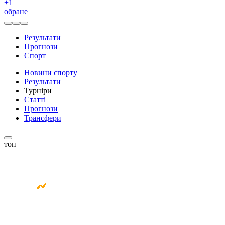
+
1
обране
Результати
Прогнози
Спорт
Новини спорту
Результати
Турніри
Статті
Прогнози
Трансфери
топ