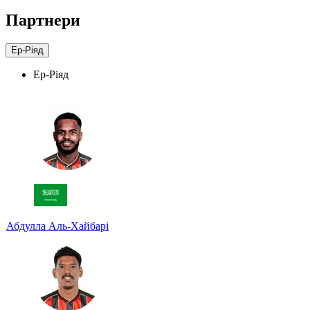
Партнери
Ер-Ріяд
Ер-Ріяд
Абдулла Аль-Хайбарі