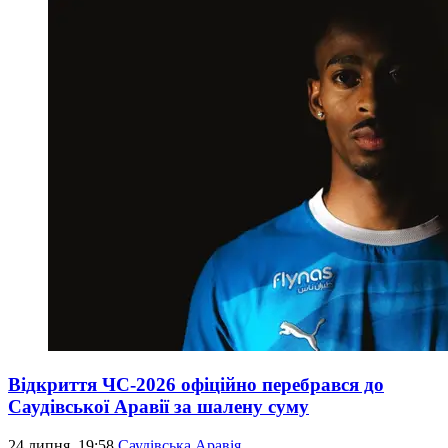
Відкриття ЧС-2026 офіційно перебрався до
Саудівської Аравії за шалену суму
24 липня, 19:58
Саудівська Аравія