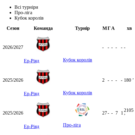
Всі турніри
Про-ліга
Кубок королів
Сезон
Команда
Турнір
М
Г
А
хв
2026/2027
-
-
-
-
-
-
Кубок королів
Ер-Ріяд
2025/2026
2
-
-
-
-
180
ʼ
Кубок королів
Ер-Ріяд
2105
2025/2026
27
-
-
7
1
ʼ
Про-ліга
Ер-Ріяд