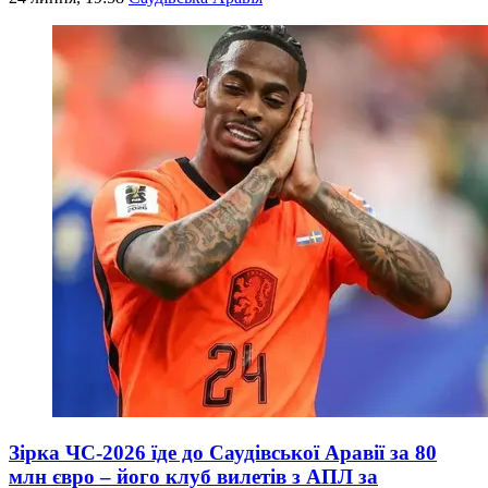
Зірка ЧС-2026 їде до Саудівської Аравії за 80
млн євро – його клуб вилетів з АПЛ за