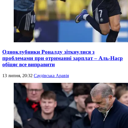
Одноклубники Роналду зіткнулися з
проблемами при отриманні зарплат – Аль-Наср
обіцяє все виправити
13 липня, 20:32
Саудівська Аравія