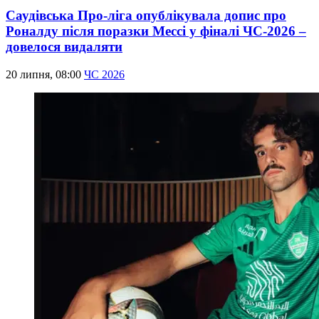
Саудівська Про-ліга опублікувала допис про
Роналду після поразки Мессі у фіналі ЧС-2026 –
довелося видаляти
20 липня, 08:00
ЧС 2026