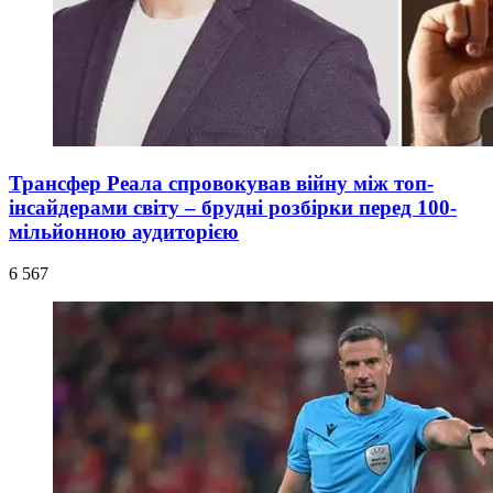
Трансфер Реала спровокував війну між топ-
інсайдерами світу – брудні розбірки перед 100-
мільйонною аудиторією
6 567