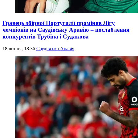
Гравець збірної Португалії проміняв Лігу
чемпіонів на Саудівську Аравію – послаблення
конкурентів Трубіна і Судакова
18 липня, 18:36
Саудівська Аравія