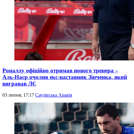
Роналду офіційно отримав нового тренера –
Аль-Наср очолив екс-наставник Зінченка, який
вигравав ЛЄ
03 липня, 17:17
Саудівська Аравія