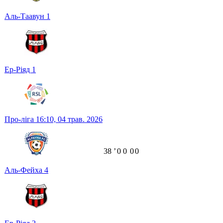
Аль-Таавун
1
Ер-Ріяд
1
Про-ліга
16:10,
04 трав. 2026
38
ʼ
0
0
0
0
Аль-Фейха
4