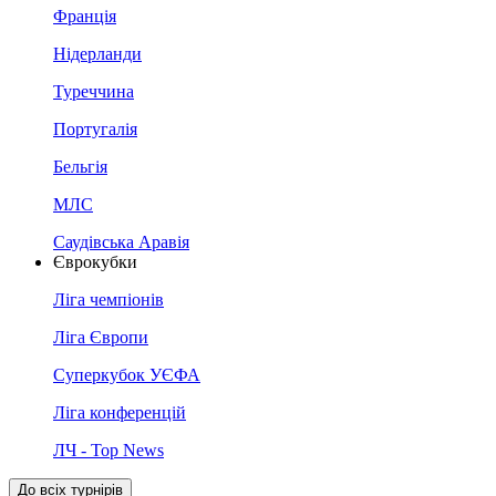
Франція
Нідерланди
Туреччина
Португалія
Бельгія
МЛС
Саудівська Аравія
Єврокубки
Ліга чемпіонів
Ліга Європи
Суперкубок УЄФА
Ліга конференцій
ЛЧ - Top News
До всіх турнірів