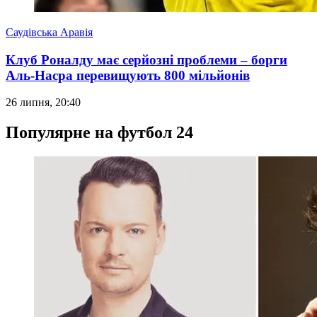
Саудівська Аравія
Клуб Роналду має серйозні проблеми – борги
Аль-Насра перевищують 800 мільйонів
26 липня, 20:40
Популярне на футбол 24