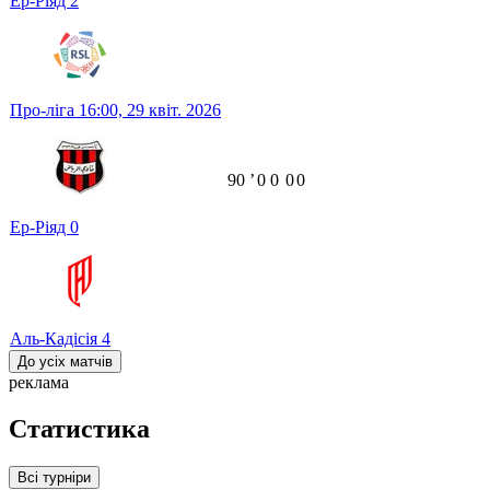
Ер-Ріяд
2
Про-ліга
16:00,
29 квіт. 2026
90
ʼ
0
0
0
0
Ер-Ріяд
0
Аль-Кадісія
4
До усіх матчів
реклама
Статистика
Всі турніри