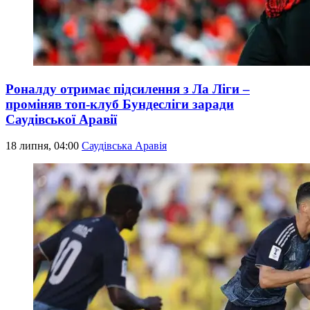
Роналду отримає підсилення з Ла Ліги –
проміняв топ-клуб Бундесліги заради
Саудівської Аравії
18 липня, 04:00
Саудівська Аравія