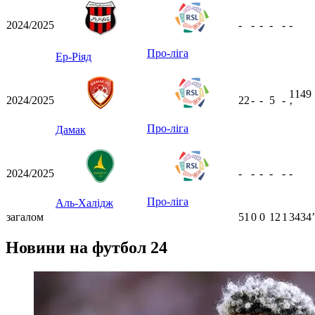
2024/2025
-
-
-
-
-
-
Про-ліга
Ер-Ріяд
1149
2024/2025
22
-
-
5
-
ʼ
Про-ліга
Дамак
2024/2025
-
-
-
-
-
-
Про-ліга
Аль-Халідж
загалом
51
0
0
12
1
3434ʼ
Новини на футбол 24