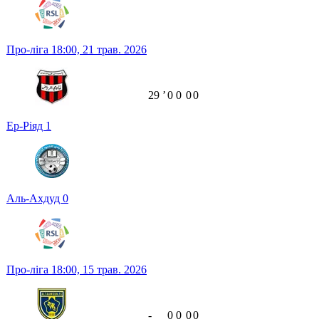
Про-ліга
18:00,
21 трав. 2026
29
ʼ
0
0
0
0
Ер-Ріяд
1
Аль-Ахдуд
0
Про-ліга
18:00,
15 трав. 2026
-
0
0
0
0