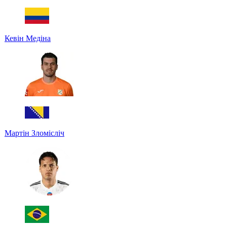
Кевін Медіна
Мартін Зломісліч