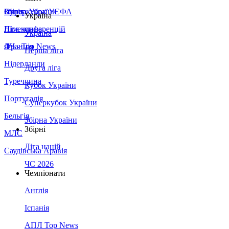
Збірна України
Італія
Суперкубок УЄФА
Україна
Німеччина
Ліга конференцій
Україна
Франція
ЛЧ - Top News
Перша ліга
Нідерланди
Друга ліга
Туреччина
Кубок України
Португалія
Суперкубок України
Бельгія
Збірна України
Збірні
МЛС
Ліга націй
Саудівська Аравія
ЧС 2026
Чемпіонати
Англія
Іспанія
АПЛ Top News