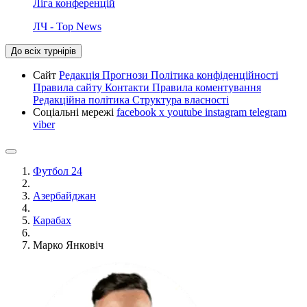
Ліга конференцій
ЛЧ - Top News
До всіх турнірів
Сайт
Редакція
Прогнози
Політика конфіденційності
Правила сайту
Контакти
Правила коментування
Редакційна політика
Структура власності
Соціальні мережі
facebook
x
youtube
instagram
telegram
viber
Футбол 24
Азербайджан
Карабах
Марко Янковіч