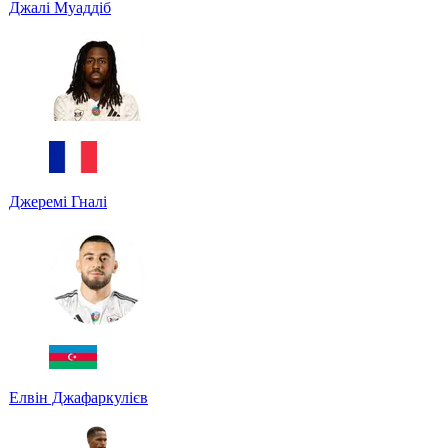
Джалі Муаддіб
Джеремі Гналі
Елвін Джафаркулієв