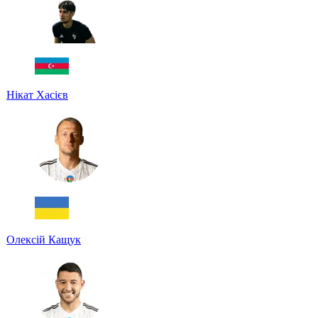
Нікат Хасієв
Олексій Кащук