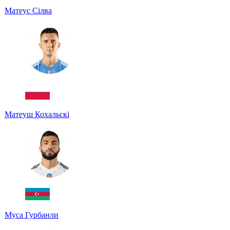
Матеус Сілва
Матеуш Кохальскі
Муса Гурбанли