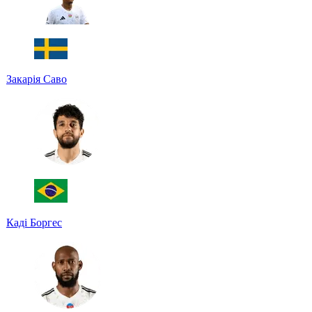
Закарія Саво
Каді Боргес