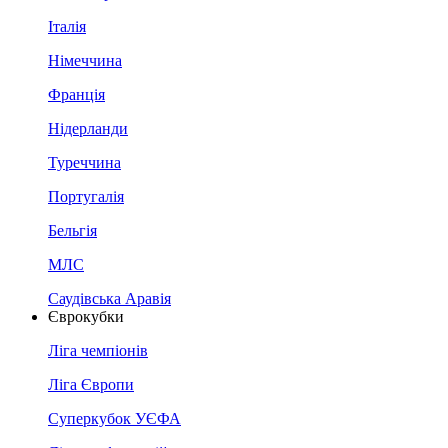
Італія
Німеччина
Франція
Нідерланди
Туреччина
Португалія
Бельгія
МЛС
Саудівська Аравія
Єврокубки
Ліга чемпіонів
Ліга Європи
Суперкубок УЄФА