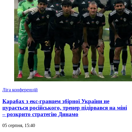
Ліга конференцій
Карабах з екс-гравцем збірної України не
цурається російського, тренер підірвався на міні
– розкрито стратегію Динамо
05 серпня, 15:40