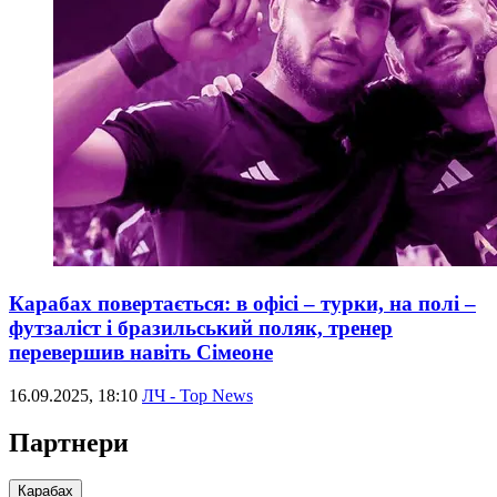
Карабах повертається: в офісі – турки, на полі –
футзаліст і бразильський поляк, тренер
перевершив навіть Сімеоне
16.09.2025, 18:10
ЛЧ - Top News
Партнери
Карабах