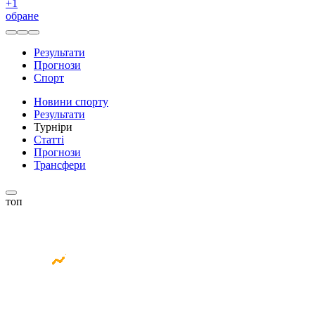
+
1
обране
Результати
Прогнози
Спорт
Новини спорту
Результати
Турніри
Статті
Прогнози
Трансфери
топ