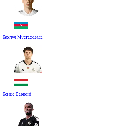
Бахлул Мустафазаде
Бенце Варконі