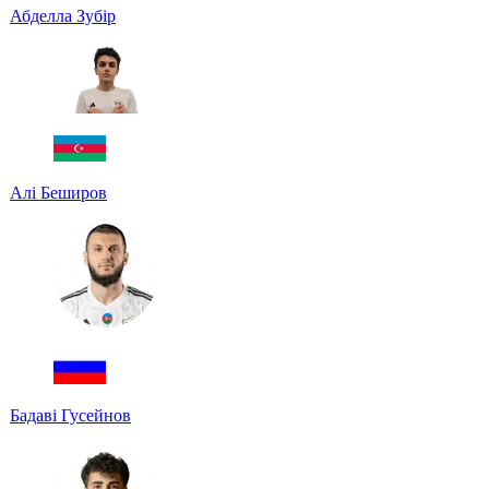
Абделла Зубір
Алі Беширов
Бадаві Гусейнов