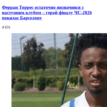
Ферран Торрес остаточно визначився з
наступним клубом – герой фіналу ЧС-2026
покидає Барселону
4 631