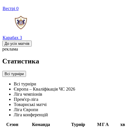
Вестрі
0
Карабах
3
До усіх матчів
реклама
Статистика
Всі турніри
Всі турніри
Європа – Кваліфікація ЧС 2026
Ліга чемпіонів
Прем'єр-ліга
Товариські матчі
Ліга Європи
Ліга конференцій
Сезон
Команда
Турнір
М
Г
А
хв