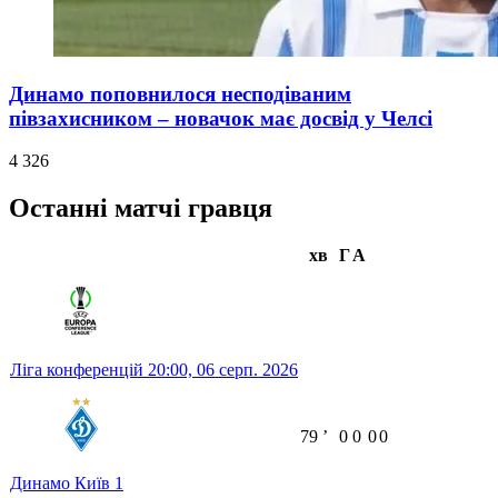
Динамо поповнилося несподіваним
півзахисником – новачок має досвід у Челсі
4 326
Останні матчі гравця
хв
Г
А
Ліга конференцій
20:00,
06 серп. 2026
79
ʼ
0
0
0
0
Динамо Київ
1