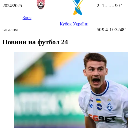
2024/2025
2
1
-
-
-
90
ʼ
Зоря
Кубок України
загалом
50
9
4
1
0
3248ʼ
Новини на футбол 24