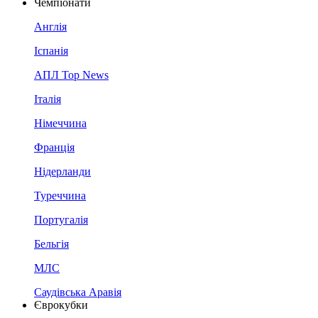
Чемпіонати
Англія
Іспанія
АПЛ Top News
Італія
Німеччина
Франція
Нідерланди
Туреччина
Португалія
Бельгія
МЛС
Саудівська Аравія
Єврокубки