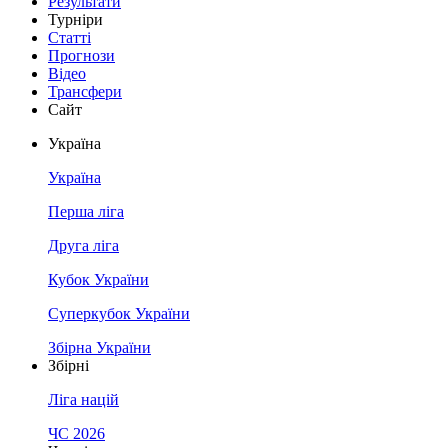
Результати
Турніри
Статті
Прогнози
Відео
Трансфери
Сайт
Україна
Україна
Перша ліга
Друга ліга
Кубок України
Суперкубок України
Збірна України
Збірні
Ліга націй
ЧС 2026