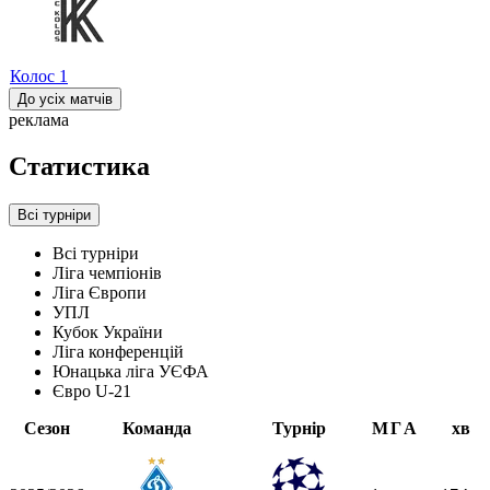
Колос
1
До усіх матчів
реклама
Статистика
Всі турніри
Всі турніри
Ліга чемпіонів
Ліга Європи
УПЛ
Кубок України
Ліга конференцій
Юнацька ліга УЄФА
Євро U-21
Сезон
Команда
Турнір
М
Г
А
хв