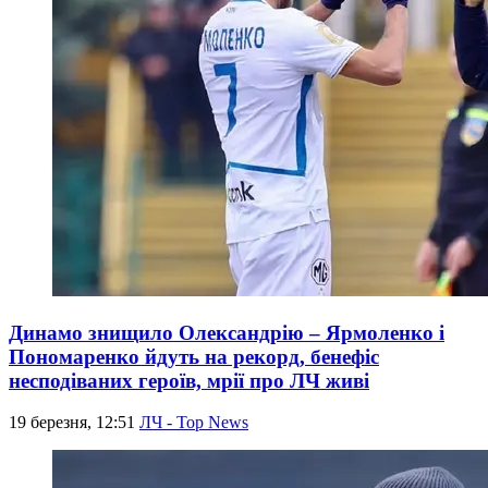
Динамо знищило Олександрію – Ярмоленко і
Пономаренко йдуть на рекорд, бенефіс
несподіваних героїв, мрії про ЛЧ живі
19 березня, 12:51
ЛЧ - Top News