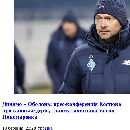
Динамо – Оболонь: прес-конференція Костюка
про київське дербі, травму захисника та гол
Пономаренка
13 березня, 20:28
Україна