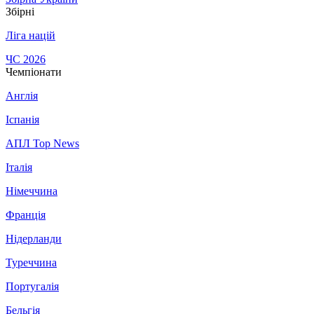
Збірні
Ліга націй
ЧС 2026
Чемпіонати
Англія
Іспанія
АПЛ Top News
Італія
Німеччина
Франція
Нідерланди
Туреччина
Португалія
Бельгія