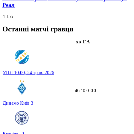
Реал
4 155
Останні матчі гравця
хв
Г
А
УПЛ
10:00,
24 трав. 2026
46
ʼ
0
0
0
0
Динамо Київ
3
Кудрівка
2