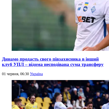
Динамо продасть свого півзахисника в інший
клуб УПЛ – відома несподівана сума трансферу
01 червня, 06:30
Україна