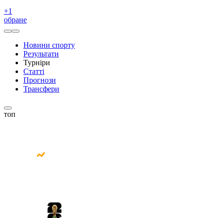
+
1
обране
Новини спорту
Результати
Турніри
Статті
Прогнози
Трансфери
топ