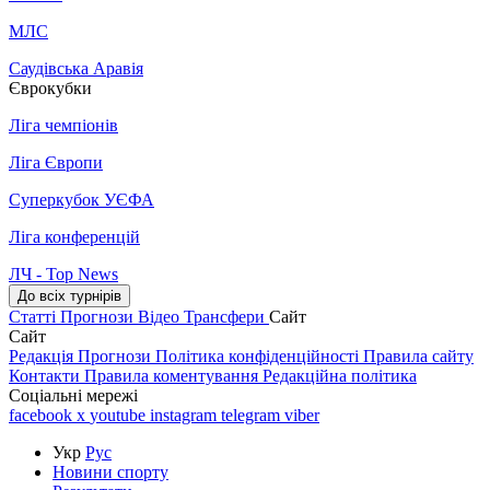
МЛС
Саудівська Аравія
Єврокубки
Ліга чемпіонів
Ліга Європи
Суперкубок УЄФА
Ліга конференцій
ЛЧ - Top News
До всіх турнірів
Статті
Прогнози
Відео
Трансфери
Сайт
Сайт
Редакція
Прогнози
Політика конфіденційності
Правила сайту
Контакти
Правила коментування
Редакційна політика
Соціальні мережі
facebook
x
youtube
instagram
telegram
viber
Укр
Рус
Новини спорту