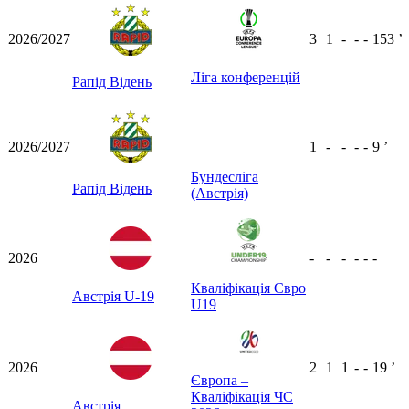
2026/2027
3
1
-
-
-
153
ʼ
Ліга конференцій
Рапід Відень
2026/2027
1
-
-
-
-
9
ʼ
Бундесліга
Рапід Відень
(Австрія)
2026
-
-
-
-
-
-
Кваліфікація Євро
Австрія U-19
U19
2026
2
1
1
-
-
19
ʼ
Європа –
Кваліфікація ЧС
Австрія