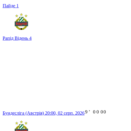
Пайде
1
Рапід Відень
4
9
ʼ
0
0
0
0
Бундесліга (Австрія)
20:00,
02 серп. 2026