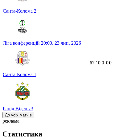
Санта-Колома
2
Ліга конференцій
20:00,
23 лип. 2026
67
ʼ
0
0
0
0
Санта-Колома
1
Рапід Відень
3
До усіх матчів
реклама
Статистика