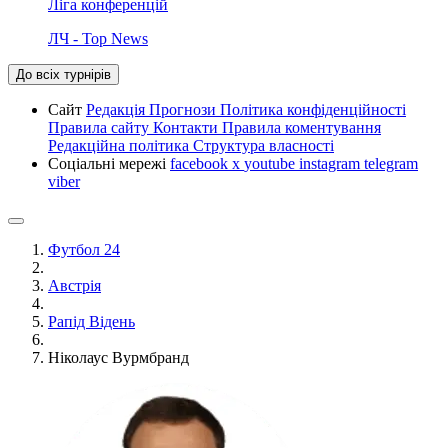
Ліга конференцій
ЛЧ - Top News
До всіх турнірів
Сайт
Редакція
Прогнози
Політика конфіденційності
Правила сайту
Контакти
Правила коментування
Редакційна політика
Структура власності
Соціальні мережі
facebook
x
youtube
instagram
telegram
viber
Футбол 24
Австрія
Рапід Відень
Ніколаус Вурмбранд