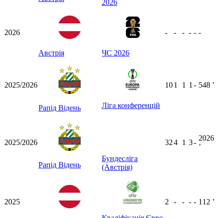
2026
2026
-
-
-
-
-
-
Австрія
ЧС 2026
2025/2026
10
1
1
1
-
548
ʼ
Ліга конференцій
Рапід Відень
2026
2025/2026
32
4
1
3
-
ʼ
Бундесліга
Рапід Відень
(Австрія)
2025
2
-
-
-
-
112
ʼ
Кваліфікація Євро