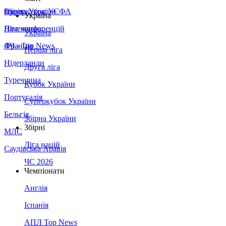
Збірна України
Італія
Суперкубок УЄФА
Україна
Німеччина
Ліга конференцій
Україна
Франція
ЛЧ - Top News
Перша ліга
Нідерланди
Друга ліга
Туреччина
Кубок України
Португалія
Суперкубок України
Бельгія
Збірна України
Збірні
МЛС
Ліга націй
Саудівська Аравія
ЧС 2026
Чемпіонати
Англія
Іспанія
АПЛ Top News