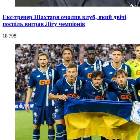
Екс-тренер Шахтаря очолив клуб, який двічі
поспіль виграв Лігу чемпіонів
18 798