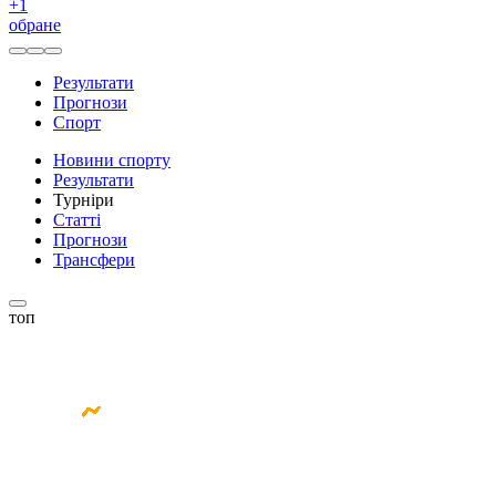
+
1
обране
Результати
Прогнози
Спорт
Новини спорту
Результати
Турніри
Статті
Прогнози
Трансфери
топ