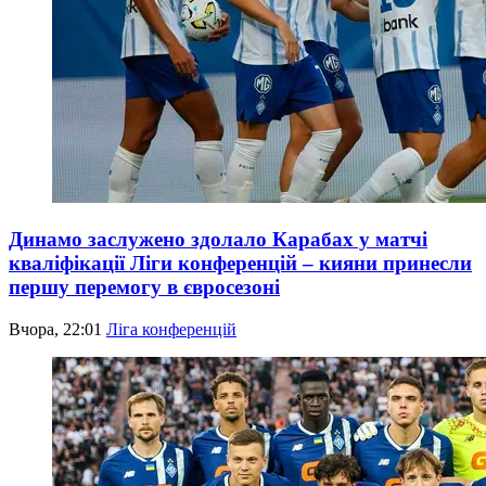
Динамо заслужено здолало Карабах у матчі
кваліфікації Ліги конференцій – кияни принесли
першу перемогу в євросезоні
Вчора, 22:01
Ліга конференцій