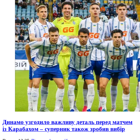
Динамо узгодило важливу деталь перед матчем
із Карабахом – суперник також зробив вибір