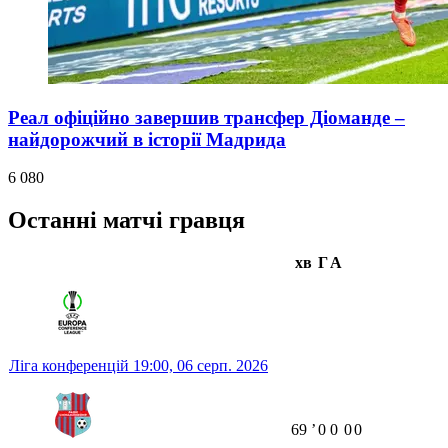
Реал офіційно завершив трансфер Діоманде –
найдорожчий в історії Мадрида
6 080
Останні матчі гравця
хв
Г
А
Ліга конференцій
19:00,
06 серп. 2026
69
ʼ
0
0
0
0