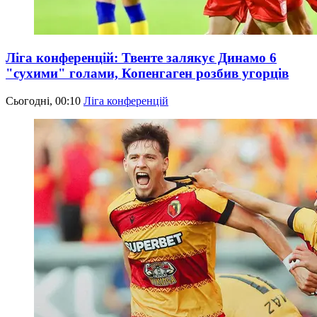
Ліга конференцій: Твенте залякує Динамо 6
"сухими" голами, Копенгаген розбив угорців
Сьогодні, 00:10
Ліга конференцій