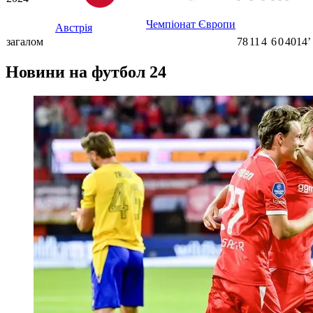
Чемпіонат Європи
Австрія
загалом
78
11
4
6
0
4014ʼ
Новини на футбол 24