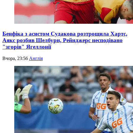
Бенфіка з асистом Судакова розтрощила Хартс,
Аякс розбив Шелбурн, Рейнджерс несподівано
"згорів" Ягеллонії
Вчора, 23:56
Англія