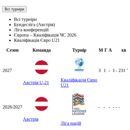
Всі турніри
Всі турніри
Бундесліга (Австрія)
Ліга конференцій
Європа – Кваліфікація ЧС 2026
Кваліфікація Євро U21
Сезон
Команда
Турнір
М
Г
А
хв
2027
3
1
-
1
-
231
ʼ
Кваліфікація Євро
Австрія U-21
U21
2026/2027
-
-
-
-
-
-
Австрія
Ліга націй