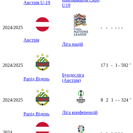
Австрія U-19
U19
2024/2025
-
-
-
-
-
-
Австрія
Ліга націй
2024/2025
17
1
-
1
-
592
ʼ
Бундесліга
Рапід Відень
(Австрія)
2024/2025
8
2
1
-
-
324
ʼ
Ліга конференцій
Рапід Відень
2024
-
-
-
-
-
-