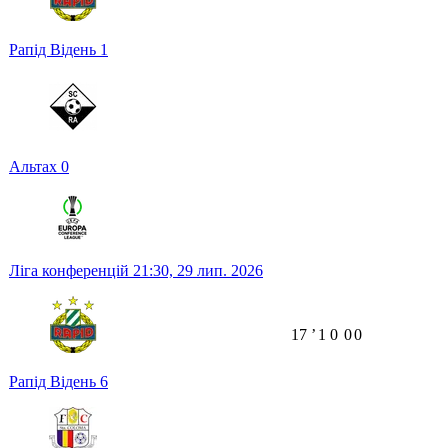
Рапід Відень
1
Альтах
0
Ліга конференцій
21:30,
29 лип. 2026
17
ʼ
1
0
0
0
Рапід Відень
6