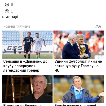
️😢
0
️🤬
1
коментарі