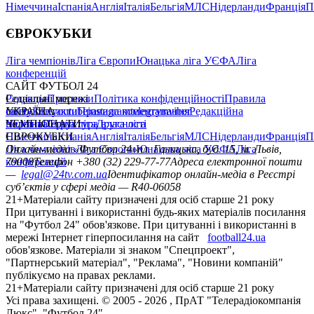
Німеччина
Іспанія
Англія
Італія
Бельгія
МЛС
Нідерланди
Франція
П
ЄВРОКУБКИ
Ліга чемпіонів
Ліга Європи
Юнацька ліга УЄФА
Ліга
конференцій
САЙТ ФУТБОЛ 24
Редакція
Соціальні мережі
Прогнози
Політика конфіденційності
Правила
сайту
facebook
УКРАЇНА
Контакти
x
youtube
Правила коментування
instagram
telegram
viber
Редакційна
політика
Україна
ЧЕМПІОНАТИ
Перша ліга
Структура власності
Друга ліга
Німеччина
ЄВРОКУБКИ
Іспанія
Англія
Італія
Бельгія
МЛС
Нідерланди
Франція
П
Ліга чемпіонів
Онлайн-медіа «Футбол 24»
Ліга Європи
Юнацька ліга УЄФА
пл. Галицька, буд. 15, м. Львів,
Ліга
конференцій
79008
Телефон +380 (32) 229-77-77
Адреса електронної пошти
—
legal@24tv.com.ua
Ідентифікатор онлайн-медіа в Реєстрі
суб’єктів у сфері медіа — R40-06058
21+
Матеріали сайту призначені для осіб старше 21 року
При цитуванні і використанні будь-яких матеріалів посилання
на "Футбол 24" обов'язкове. При цитуванні і використанні в
мережі Інтернет гіперпосилання на сайт
football24.ua
обов'язкове. Матеріали зі знаком "Спецпроект",
"Партнерський матеріал", "Реклама", "Новини компаній"
публікуємо на правах реклами.
21+
Матеріали сайту призначені для осіб старше 21 року
Усi права захищенi. © 2005 -
2026
, ПрАТ "Телерадіокомпанія
Люкс". "Футбол 24".