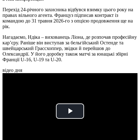
Перехід 24-річного захисника відбувся взимку цього року на
правах вільного агента. Француз підписав контракт із
командою до 31 травня 2026-го з опцією продовження ще на
рік.
Нагадаємо, Ндіка – вихованець Ліона, де розпочав професійну
кар’єру. Раніше він виступав за бельгійський Остенде та
швейцарський Грассхоппер, звідки й перейшов до
Олександрії. У його доробку також матчі за юнацькі збірні
Франції U-16, U-19 та U-20.
відео дня
Play
Video