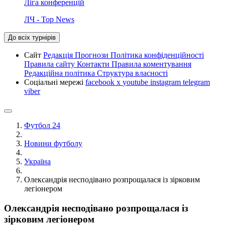
Ліга конференцій
ЛЧ - Top News
До всіх турнірів
Сайт
Редакція
Прогнози
Політика конфіденційності
Правила сайту
Контакти
Правила коментування
Редакційна політика
Структура власності
Соціальні мережі
facebook
x
youtube
instagram
telegram
viber
Футбол 24
Новини футболу
Україна
Олександрія несподівано розпрощалася із зірковим
легіонером
Олександрія несподівано розпрощалася із
зірковим легіонером