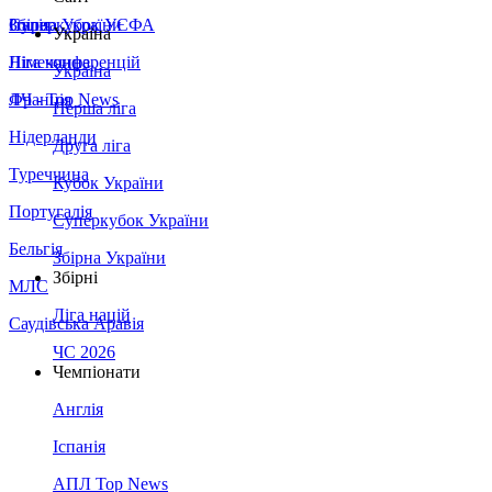
Збірна України
Італія
Суперкубок УЄФА
Україна
Німеччина
Ліга конференцій
Україна
Франція
ЛЧ - Top News
Перша ліга
Нідерланди
Друга ліга
Туреччина
Кубок України
Португалія
Суперкубок України
Бельгія
Збірна України
Збірні
МЛС
Ліга націй
Саудівська Аравія
ЧС 2026
Чемпіонати
Англія
Іспанія
АПЛ Top News