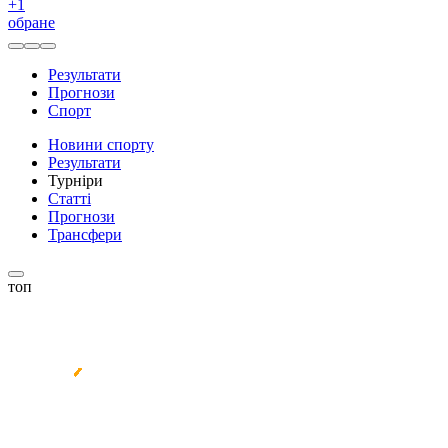
+
1
обране
Результати
Прогнози
Спорт
Новини спорту
Результати
Турніри
Статті
Прогнози
Трансфери
топ