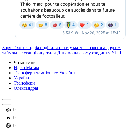
Зоря і Олександрія поділили очки у матчі з шаленим другим
таймом – луганці опустили Динамо на сьому сходинку УПЛ
Читайте ще
:
Ндіка Матам
Трансфери чемпіонату України
Україна
Трансфери
Олександрія
️👍
0
️🔥
0
️😄
0