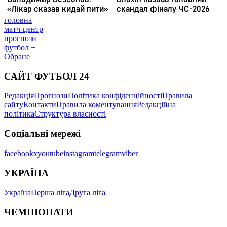
головна
матч-центр
прогнози
футбол +
Обране
САЙТ ФУТБОЛ 24
Редакція
Прогнози
Політика конфіденційності
Правила
сайту
Контакти
Правила коментування
Редакційна
політика
Структура власності
Соціальні мережі
facebook
x
youtube
instagram
telegram
viber
УКРАЇНА
Україна
Перша ліга
Друга ліга
ЧЕМПІОНАТИ