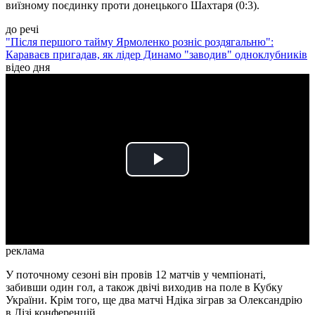
виїзному поєдинку проти донецького Шахтаря (0:3).
до речі
"Після першого тайму Ярмоленко розніс роздягальню":
Караваєв пригадав, як лідер Динамо "заводив" одноклубників
відео дня
Play
Video
реклама
У поточному сезоні він провів 12 матчів у чемпіонаті,
забивши один гол, а також двічі виходив на поле в Кубку
України. Крім того, ще два матчі Ндіка зіграв за Олександрію
в Лізі конференцій.