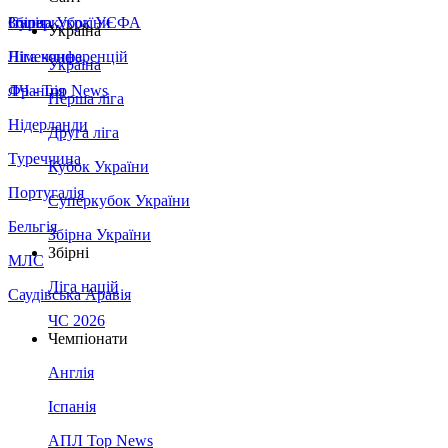
Збірна України
Італія
Суперкубок УЄФА
Україна
Німеччина
Ліга конференцій
Україна
Франція
ЛЧ - Top News
Перша ліга
Нідерланди
Друга ліга
Туреччина
Кубок України
Португалія
Суперкубок України
Бельгія
Збірна України
Збірні
МЛС
Ліга націй
Саудівська Аравія
ЧС 2026
Чемпіонати
Англія
Іспанія
АПЛ Top News