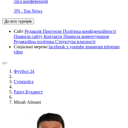
Ліга конференцій
ЛЧ - Top News
До всіх турнірів
Сайт
Редакція
Прогнози
Політика конфіденційності
Правила сайту
Контакти
Правила коментування
Редакційна політика
Структура власності
Соціальні мережі
facebook
x
youtube
instagram
telegram
viber
Футбол 24
Суперліга
Рапід Бухарест
Міхай Айоані