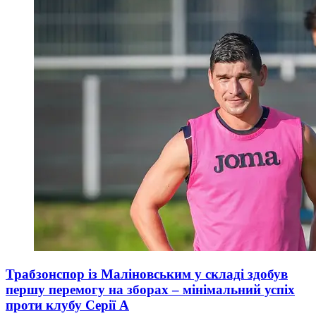
Трабзонспор із Маліновським у складі здобув
першу перемогу на зборах – мінімальний успіх
проти клубу Серії А