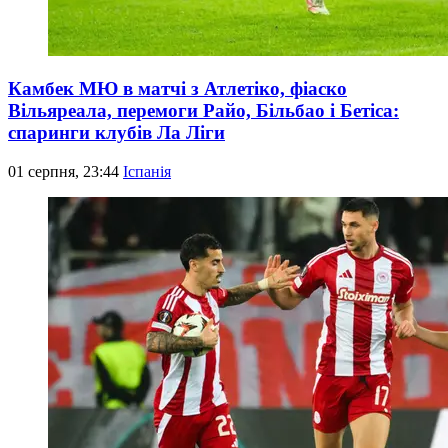
Камбек МЮ в матчі з Атлетіко, фіаско
Вільяреала, перемоги Райо, Більбао і Бетіса:
спаринги клубів Ла Ліги
01 серпня, 23:44
Іспанія