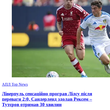
АПЛ Top News
Ліверпуль сенсаційно програв Лідсу після
переваги 2:0, Сандерленд здолав Рексем –
Тутєров отримав 30 хвилин