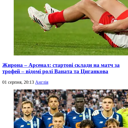
Жирона – Арсенал: стартові склади на матч за
трофей – відомі ролі Ваната та Циганкова
01 серпня, 20:13
Англія