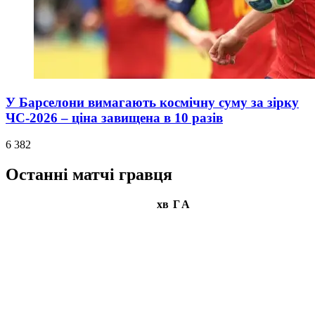
У Барселони вимагають космічну суму за зірку
ЧС-2026 – ціна завищена в 10 разів
6 382
Останні матчі гравця
хв
Г
А