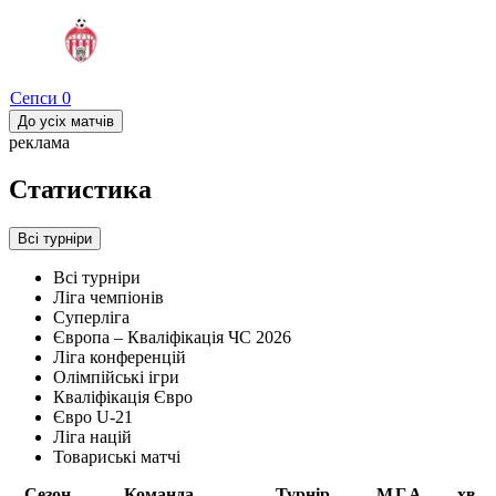
Сепси
0
До усіх матчів
реклама
Статистика
Всі турніри
Всі турніри
Ліга чемпіонів
Суперліга
Європа – Кваліфікація ЧС 2026
Ліга конференцій
Олімпійські ігри
Кваліфікація Євро
Євро U-21
Ліга націй
Товариські матчі
Сезон
Команда
Турнір
М
Г
А
хв