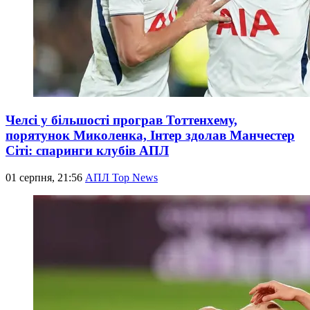
Челсі у більшості програв Тоттенхему,
порятунок Миколенка, Інтер здолав Манчестер
Сіті: спаринги клубів АПЛ
01 серпня, 21:56
АПЛ Top News