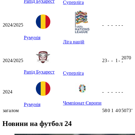
Рапід Бухарест
Суперліга
2024/2025
-
-
-
-
-
-
Румунія
Ліга націй
2070
2024/2025
23
-
-
1
-
ʼ
Рапід Бухарест
Суперліга
2024
-
-
-
-
-
-
Чемпіонат Європи
Румунія
загалом
58
0
1
4
0
5073ʼ
Новини на футбол 24