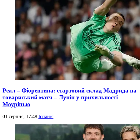
Реал – Фіорентина: стартовий склад Мадрида на
товариський матч – Лунін у прихильності
Моурінью
01 серпня, 17:48
Іспанія