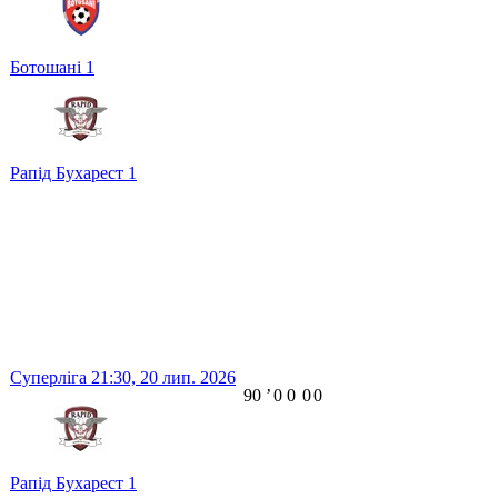
Ботошані
1
Рапід Бухарест
1
Суперліга
21:30,
20 лип. 2026
90
ʼ
0
0
0
0
Рапід Бухарест
1