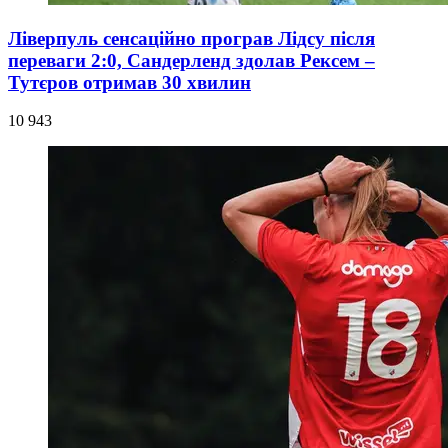
Ліверпуль сенсаційно програв Лідсу після
переваги 2:0, Сандерленд здолав Рексем –
Тутєров отримав 30 хвилин
10 943