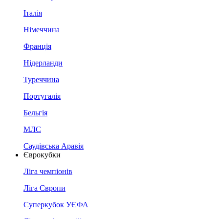
Італія
Німеччина
Франція
Нідерланди
Туреччина
Португалія
Бельгія
МЛС
Саудівська Аравія
Єврокубки
Ліга чемпіонів
Ліга Європи
Суперкубок УЄФА