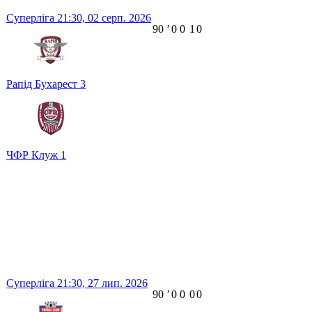
Суперліга
21:30,
02 серп. 2026
90
ʼ
0
0
1
0
Рапід Бухарест
3
ЧФР Клуж
1
Суперліга
21:30,
27 лип. 2026
90
ʼ
0
0
0
0