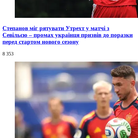
Степанов міг рятувати Утрехт у матчі з
Севільєю – промах українця призвів до поразки
перед стартом нового сезону
8 353