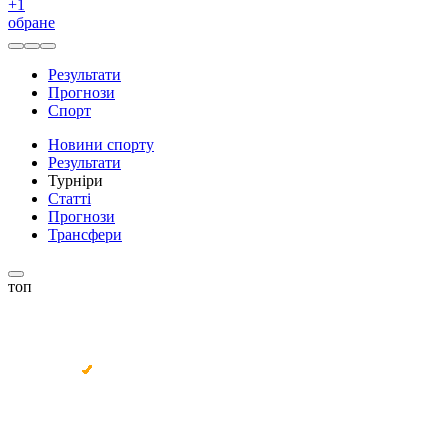
+
1
обране
Результати
Прогнози
Спорт
Новини спорту
Результати
Турніри
Статті
Прогнози
Трансфери
топ