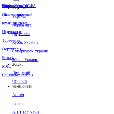
Збірна України
Італія
Суперкубок УЄФА
Україна
Німеччина
Ліга конференцій
Україна
Франція
ЛЧ - Top News
Перша ліга
Нідерланди
Друга ліга
Туреччина
Кубок України
Португалія
Суперкубок України
Бельгія
Збірна України
Збірні
МЛС
Ліга націй
Саудівська Аравія
ЧС 2026
Чемпіонати
Англія
Іспанія
АПЛ Top News