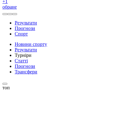
+
1
обране
Результати
Прогнози
Спорт
Новини спорту
Результати
Турніри
Статті
Прогнози
Трансфери
топ