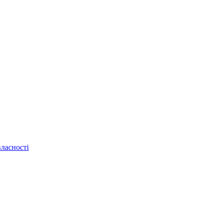
ласності