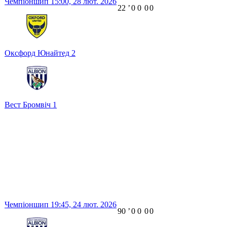
Чемпіоншип
15:00,
28 лют. 2026
22
ʼ
0
0
0
0
Оксфорд Юнайтед
2
Вест Бромвіч
1
Чемпіоншип
19:45,
24 лют. 2026
90
ʼ
0
0
0
0