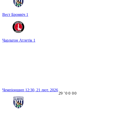
Вест Бромвіч
1
Чарльтон Атлетік
1
Чемпіоншип
12:30,
21 лют. 2026
29
ʼ
0
0
0
0