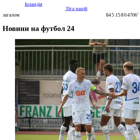
Ірландія
Ліга націй
загалом
84
5
15
8
0
4706ʼ
Новини на футбол 24