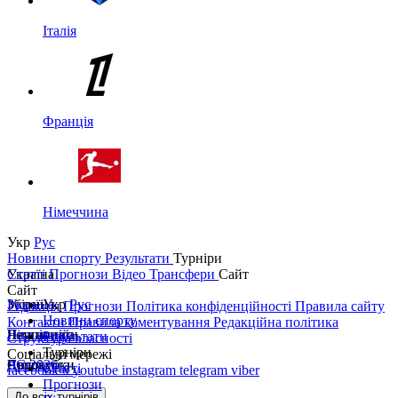
Італія
Франція
Німеччина
Укр
Рус
Новини спорту
Результати
Турніри
Україна
Статті
Прогнози
Відео
Трансфери
Сайт
Сайт
Україна
Збірні
Укр
Рус
Редакція
Прогнози
Політика конфіденційності
Правила сайту
Новини спорту
Контакти
Правила коментування
Редакційна політика
Перша ліга
Ліга націй
Чемпіонати
Результати
Структура власності
Турніри
Соціальні мережі
Друга ліга
ЧС 2026
Англія
Єврокубки
Статті
facebook
x
youtube
instagram
telegram
viber
Прогнози
Кубок України
Іспанія
Ліга чемпіонів
До всіх турнірів