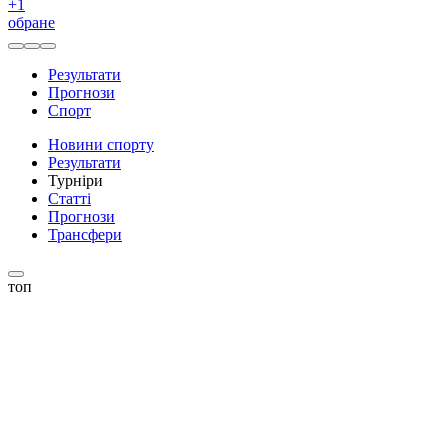
+
1
обране
Результати
Прогнози
Спорт
Новини спорту
Результати
Турніри
Статті
Прогнози
Трансфери
топ