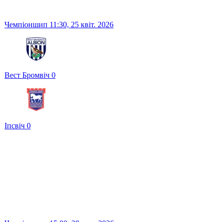
Чемпіоншип
11:30,
25 квіт. 2026
Вест Бромвіч
0
Іпсвіч
0