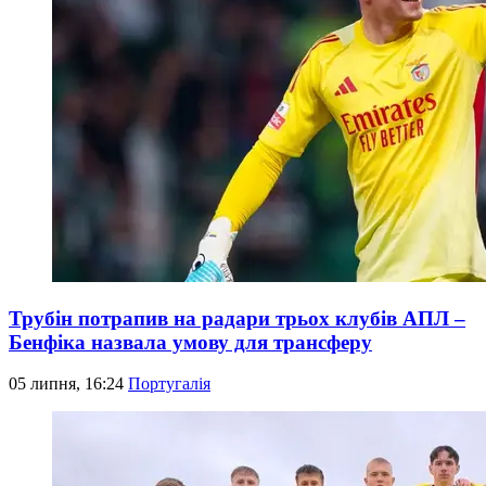
Трубін потрапив на радари трьох клубів АПЛ –
Бенфіка назвала умову для трансферу
05 липня, 16:24
Португалія