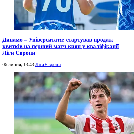
Динамо – Університатя: стартував продаж
квитків на перший матч киян у кваліфікації
Ліги Європи
06 липня, 13:43
Ліга Європи