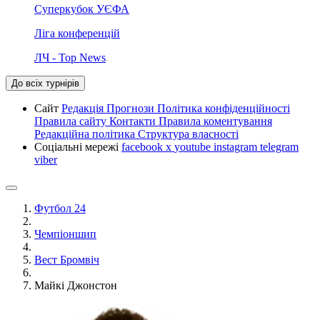
Суперкубок УЄФА
Ліга конференцій
ЛЧ - Top News
До всіх турнірів
Сайт
Редакція
Прогнози
Політика конфіденційності
Правила сайту
Контакти
Правила коментування
Редакційна політика
Структура власності
Соціальні мережі
facebook
x
youtube
instagram
telegram
viber
Футбол 24
Чемпіоншип
Вест Бромвіч
Майкі Джонстон