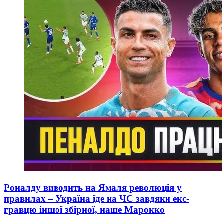
Роналду виводить на Ямаля революція у
правилах – Україна їде на ЧС завдяки екс-
гравцю іншої збірної, наше Марокко