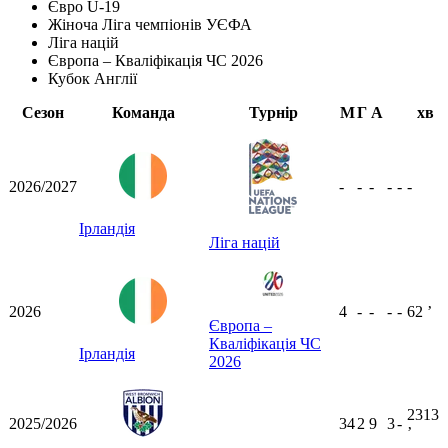
Євро U-19
Жіноча Ліга чемпіонів УЄФА
Ліга націй
Європа – Кваліфікація ЧС 2026
Кубок Англії
Сезон
Команда
Турнір
М
Г
А
хв
2026/2027
-
-
-
-
-
-
Ірландія
Ліга націй
2026
4
-
-
-
-
62
ʼ
Європа –
Кваліфікація ЧС
Ірландія
2026
2313
2025/2026
34
2
9
3
-
ʼ