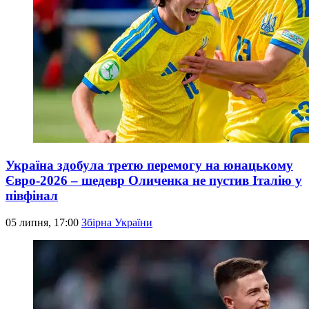
Україна здобула третю перемогу на юнацькому
Євро-2026 – шедевр Оличенка не пустив Італію у
півфінал
05 липня, 17:00
Збірна України