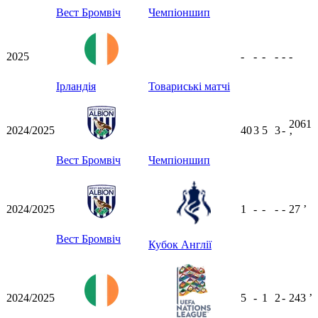
Вест Бромвіч
Чемпіоншип
2025
-
-
-
-
-
-
Ірландія
Товариські матчі
2061
2024/2025
40
3
5
3
-
ʼ
Вест Бромвіч
Чемпіоншип
2024/2025
1
-
-
-
-
27
ʼ
Вест Бромвіч
Кубок Англії
2024/2025
5
-
1
2
-
243
ʼ