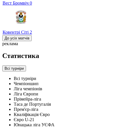
Вест Бромвіч
0
Ковентрі Сіті
2
До усіх матчів
реклама
Статистика
Всі турніри
Всі турніри
Чемпіоншип
Ліга чемпіонів
Ліга Європи
Прімейра-ліга
Таса де Португалія
Прем'єр-ліга
Кваліфікація Євро
Євро U-21
Юнацька ліга УЄФА