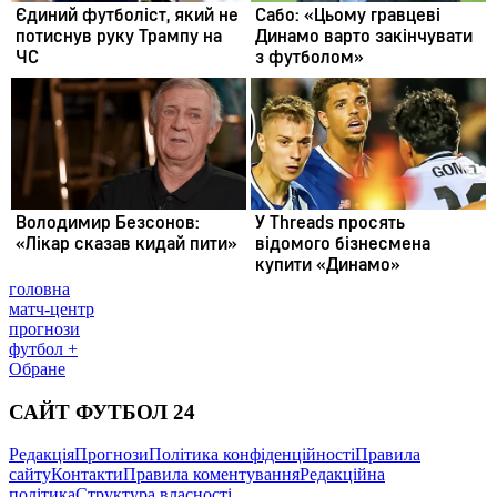
головна
матч-центр
прогнози
футбол +
Обране
САЙТ ФУТБОЛ 24
Редакція
Прогнози
Політика конфіденційності
Правила
сайту
Контакти
Правила коментування
Редакційна
політика
Структура власності