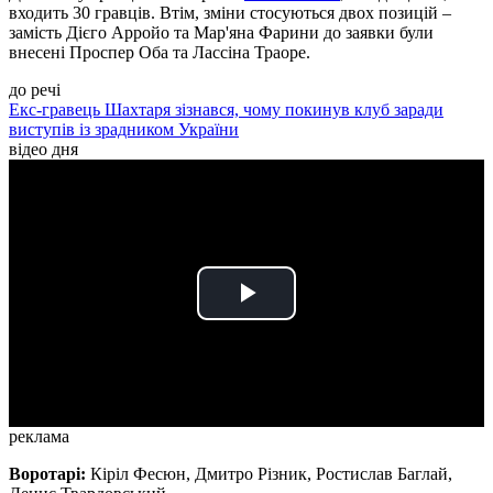
входить 30 гравців. Втім, зміни стосуються двох позицій –
замість Дієго Арройо та Мар'яна Фарини до заявки були
внесені Проспер Оба та Лассіна Траоре.
до речі
Екс-гравець Шахтаря зізнався, чому покинув клуб заради
виступів із зрадником України
відео дня
Play
Video
реклама
Воротарі:
Кіріл Фесюн, Дмитро Різник, Ростислав Баглай,