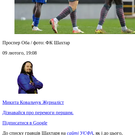
Проспер Оба / фото: ФК Шахтар
09 лютого, 19:08
Микита Ковальчук
Журналіст
Дізнавайся про перемоги першим.
Підписатися в Google
До списку гравців Шахтаря на
сайті УЄФА
, як і до цього,