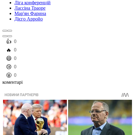
Ліга конференцій
Лассіна Траоре
Мар'ян Фарина
Дієго Арройо
️👍
0
️🔥
0
️😄
0
️😢
0
️🤬
0
коментарі