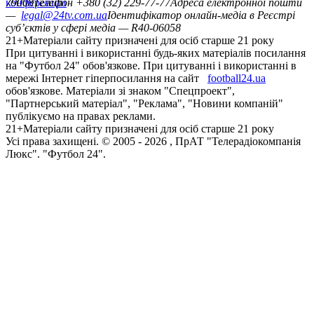
конференцій
79008
Телефон +380 (32) 229-77-77
Адреса електронної пошти
—
legal@24tv.com.ua
Ідентифікатор онлайн-медіа в Реєстрі
суб’єктів у сфері медіа — R40-06058
21+
Матеріали сайту призначені для осіб старше 21 року
При цитуванні і використанні будь-яких матеріалів посилання
на "Футбол 24" обов'язкове. При цитуванні і використанні в
мережі Інтернет гіперпосилання на сайт
football24.ua
обов'язкове. Матеріали зі знаком "Спецпроект",
"Партнерський матеріал", "Реклама", "Новини компаній"
публікуємо на правах реклами.
21+
Матеріали сайту призначені для осіб старше 21 року
Усi права захищенi. © 2005 -
2026
, ПрАТ "Телерадіокомпанія
Люкс". "Футбол 24".