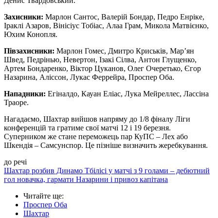
Денис Твардовський.
Захисники:
Марлон Сантос, Валерій Бондар, Педро Енріке,
Іраклі Азаров, Вінісіус Тобіас, Алаа Грам, Микола Матвієнко,
Юхим Конопля.
Півзахисники:
Марлон Гомес, Дмитро Криськів, Мар’ян
Швед, Педрінью, Невертон, Ізакі Сілва, Антон Глущенко,
Артем Бондаренко, Віктор Цуканов, Олег Очеретько, Єгор
Назарина, Аліссон, Лукас Феррейра, Проспер Оба.
Нападники:
Егіналдо, Кауан Еліас, Лука Мейреллес, Лассіна
Траоре.
Нагадаємо, Шахтар вийшов напряму до 1/8 фіналу Ліги
конференцій та гратиме свої матчі 12 і 19 березня.
Суперником же стане переможець пар КуПС – Лех або
Шкендія – Самсунспор. Це пізніше визначить жеребкування.
до речі
Шахтар розбив Динамо Тбілісі у матчі з 9 голами – дебютний
гол новачка, гармати Назарини і привоз капітана
Читайте ще
:
Проспер Оба
Шахтар