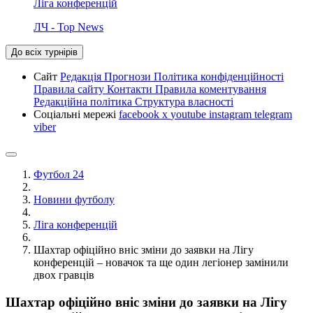
Ліга конференцій
ЛЧ - Top News
До всіх турнірів
Сайт
Редакція
Прогнози
Політика конфіденційності
Правила сайту
Контакти
Правила коментування
Редакційна політика
Структура власності
Соціальні мережі
facebook
x
youtube
instagram
telegram
viber
Футбол 24
Новини футболу
Ліга конференцій
Шахтар офіційно вніс зміни до заявки на Лігу
конференцій – новачок та ще один легіонер замінили
двох гравців
Шахтар офіційно вніс зміни до заявки на Лігу