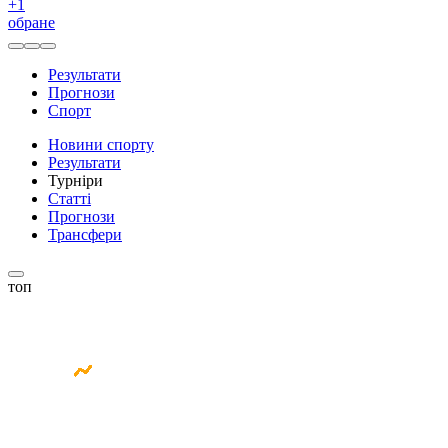
+
1
обране
Результати
Прогнози
Спорт
Новини спорту
Результати
Турніри
Статті
Прогнози
Трансфери
топ