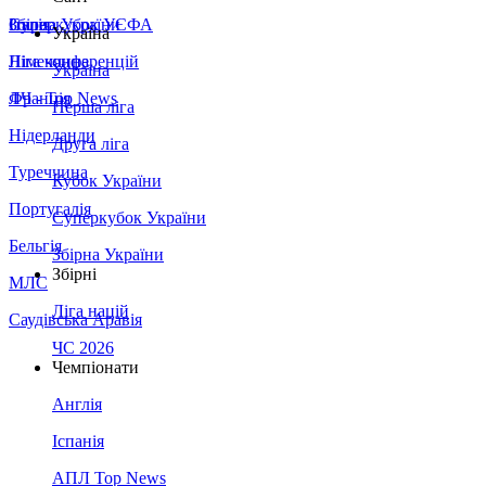
Збірна України
Італія
Суперкубок УЄФА
Україна
Німеччина
Ліга конференцій
Україна
Франція
ЛЧ - Top News
Перша ліга
Нідерланди
Друга ліга
Туреччина
Кубок України
Португалія
Суперкубок України
Бельгія
Збірна України
Збірні
МЛС
Ліга націй
Саудівська Аравія
ЧС 2026
Чемпіонати
Англія
Іспанія
АПЛ Top News