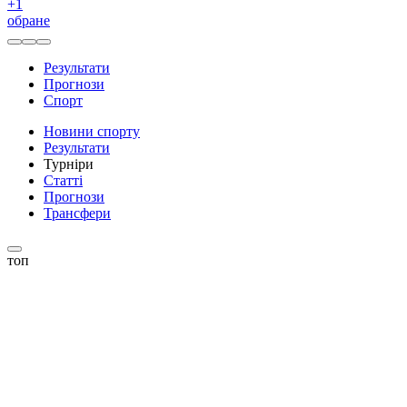
+
1
обране
Результати
Прогнози
Спорт
Новини спорту
Результати
Турніри
Статті
Прогнози
Трансфери
топ