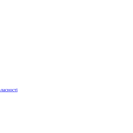
ласності