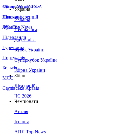
Збірна України
Італія
Суперкубок УЄФА
Україна
Німеччина
Ліга конференцій
Україна
Франція
ЛЧ - Top News
Перша ліга
Нідерланди
Друга ліга
Туреччина
Кубок України
Португалія
Суперкубок України
Бельгія
Збірна України
Збірні
МЛС
Ліга націй
Саудівська Аравія
ЧС 2026
Чемпіонати
Англія
Іспанія
АПЛ Top News