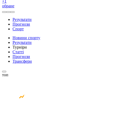
+
1
обране
Результати
Прогнози
Спорт
Новини спорту
Результати
Турніри
Статті
Прогнози
Трансфери
топ