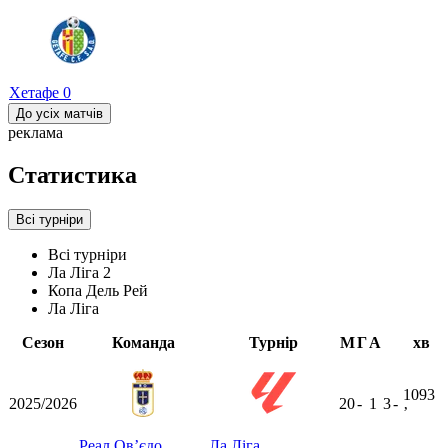
Хетафе
0
До усіх матчів
реклама
Статистика
Всі турніри
Всі турніри
Ла Ліга 2
Копа Дель Рей
Ла Ліга
Сезон
Команда
Турнір
М
Г
А
хв
1093
2025/2026
20
-
1
3
-
ʼ
Реал Ов’єдо
Ла Ліга