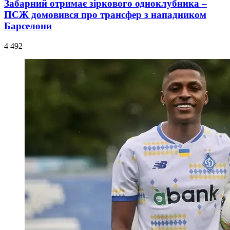
Забарний отримає зіркового одноклубника –
ПСЖ домовився про трансфер з нападником
Барселони
4 492