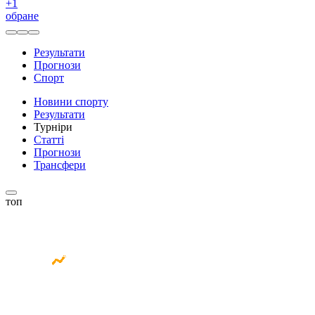
+
1
обране
Результати
Прогнози
Спорт
Новини спорту
Результати
Турніри
Статті
Прогнози
Трансфери
топ