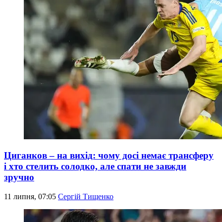
Циганков – на вихід: чому досі немає трансферу
і хто стелить солодко, але спати не завжди
зручно
11 липня, 07:05
Сергій Тищенко