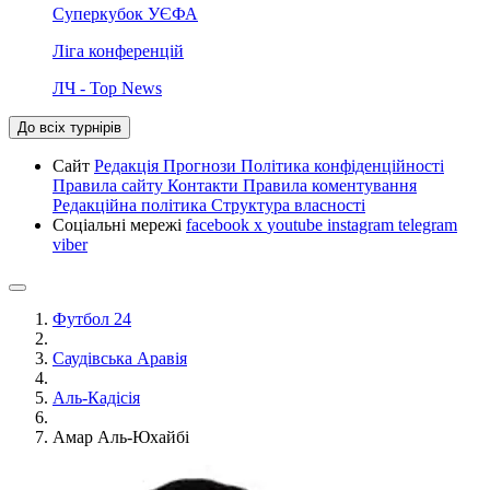
Суперкубок УЄФА
Ліга конференцій
ЛЧ - Top News
До всіх турнірів
Сайт
Редакція
Прогнози
Політика конфіденційності
Правила сайту
Контакти
Правила коментування
Редакційна політика
Структура власності
Соціальні мережі
facebook
x
youtube
instagram
telegram
viber
Футбол 24
Саудівська Аравія
Аль-Кадісія
Амар Аль-Юхайбі