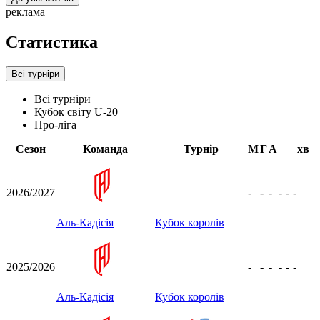
реклама
Статистика
Всі турніри
Всі турніри
Кубок світу U-20
Про-ліга
Сезон
Команда
Турнір
М
Г
А
хв
2026/2027
-
-
-
-
-
-
Аль-Кадісія
Кубок королів
2025/2026
-
-
-
-
-
-
Аль-Кадісія
Кубок королів