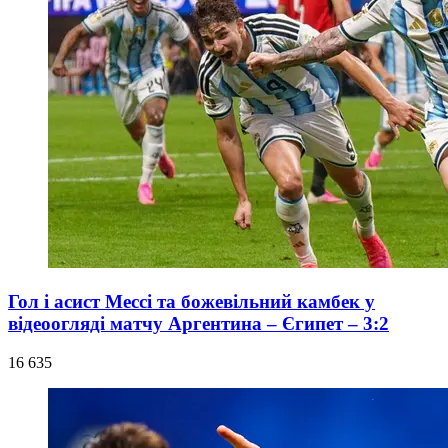
Гол і асист Мессі та божевільний камбек у
відеоогляді матчу Аргентина – Єгипет – 3:2
16 635