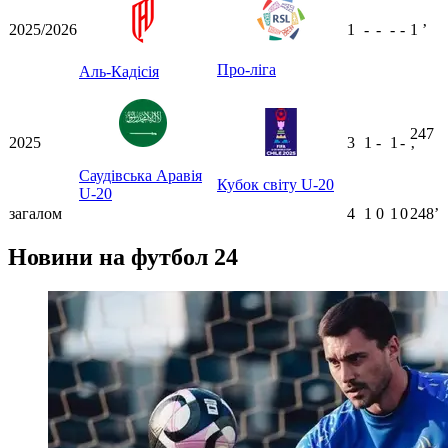
2025/2026
1
-
-
-
-
1
ʼ
Про-ліга
Аль-Кадісія
247
2025
3
1
-
1
-
ʼ
Саудівська Аравія
Кубок світу U-20
U-20
загалом
4
1
0
1
0
248ʼ
Новини на футбол 24