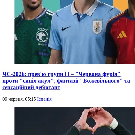
ЧС-2026: прев'ю групи Н – "Червона фурія"
проти "синіх акул", фантазії "Божевільного" та
сенсаційний дебютант
09 червня, 05:15
Іспанія