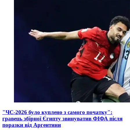
"ЧС-2026 було куплено з самого початку":
гравець збірної Єгипту звинуватив ФІФА після
поразки від Аргентини