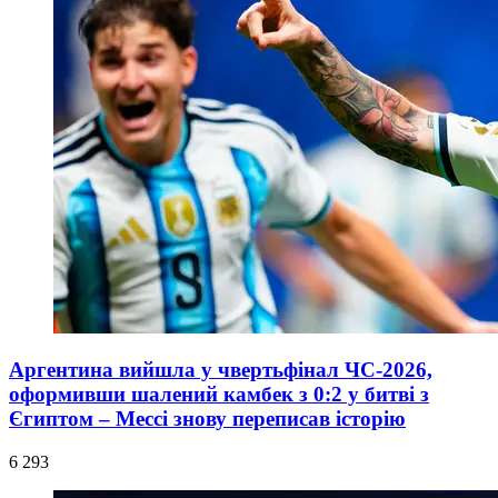
Аргентина вийшла у чвертьфінал ЧС-2026,
оформивши шалений камбек з 0:2 у битві з
Єгиптом – Мессі знову переписав історію
6 293