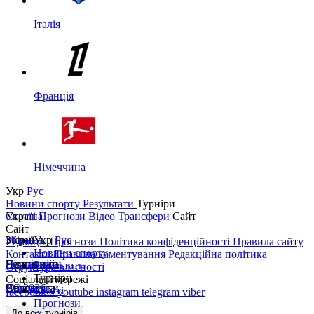
Італія
Франція
Німеччина
Укр
Рус
Новини спорту
Результати
Турніри
Україна
Статті
Прогнози
Відео
Трансфери
Сайт
Сайт
Україна
Збірні
Укр
Рус
Редакція
Прогнози
Політика конфіденційності
Правила сайту
Новини спорту
Контакти
Правила коментування
Редакційна політика
Перша ліга
Ліга націй
Чемпіонати
Результати
Структура власності
Турніри
Соціальні мережі
Друга ліга
ЧС 2026
Англія
Єврокубки
Статті
facebook
x
youtube
instagram
telegram
viber
Прогнози
Кубок України
Іспанія
Ліга чемпіонів
До всіх турнірів