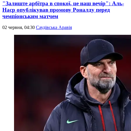
"Залиште арбітра в спокої, це наш вечір": Аль-
Наср опублікував промову Роналду перед
чемпіонським матчем
02 червня, 04:30
Саудівська Аравія