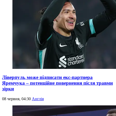
Ліверпуль може підписати екс-партнера
Яремчука – потенційне повернення після травми
зірки
08 червня, 04:30
Англія