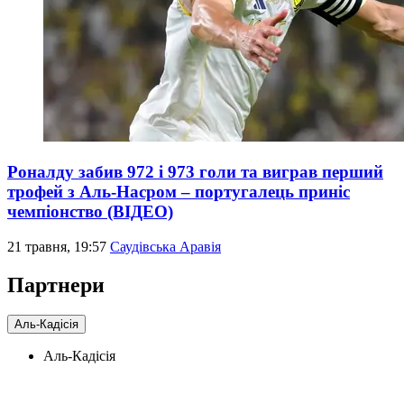
Роналду забив 972 і 973 голи та виграв перший
трофей з Аль-Насром – португалець приніс
чемпіонство (ВІДЕО)
21 травня, 19:57
Саудівська Аравія
Партнери
Аль-Кадісія
Аль-Кадісія