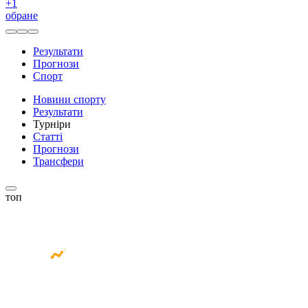
+
1
обране
Результати
Прогнози
Спорт
Новини спорту
Результати
Турніри
Статті
Прогнози
Трансфери
топ