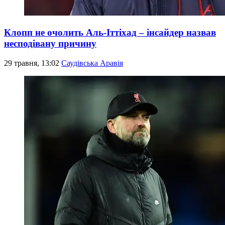
Клопп не очолить Аль-Іттіхад – інсайдер назвав
несподівану причину
29 травня, 13:02
Саудівська Аравія