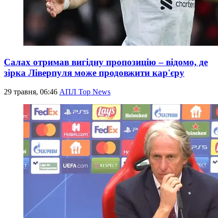
Салах отримав вигідну пропозицію – відомо, де
зірка Ліверпуля може продовжити кар'єру
29 травня, 06:46
АПЛ Top News