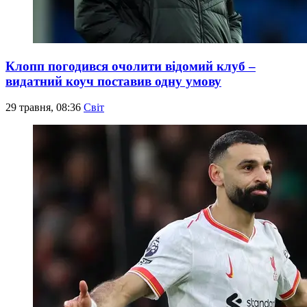
Клопп погодився очолити відомий клуб –
видатний коуч поставив одну умову
29 травня, 08:36
Світ