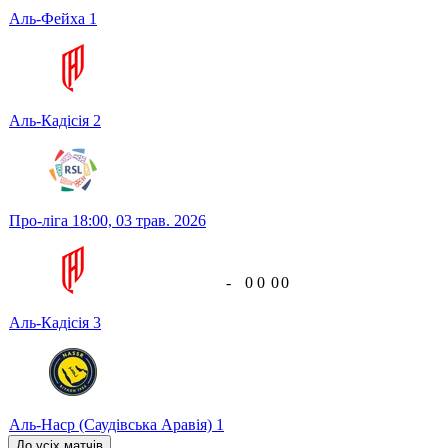
Аль-Фейха
1
Аль-Кадісія
2
Про-ліга
18:00,
03 трав. 2026
-
0
0
0
0
Аль-Кадісія
3
Аль-Наср (Саудівська Аравія)
1
До усіх матчів