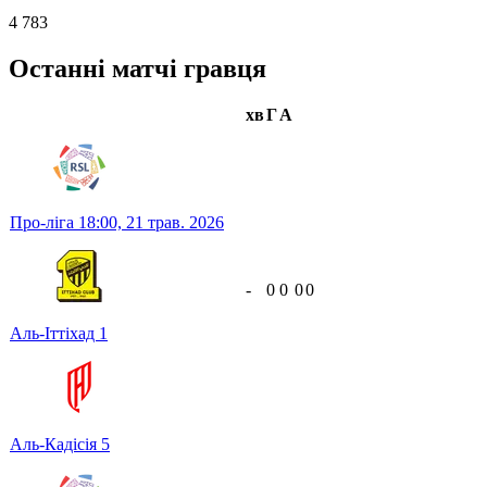
4 783
Останні матчі гравця
хв
Г
А
Про-ліга
18:00,
21 трав. 2026
-
0
0
0
0
Аль-Іттіхад
1
Аль-Кадісія
5