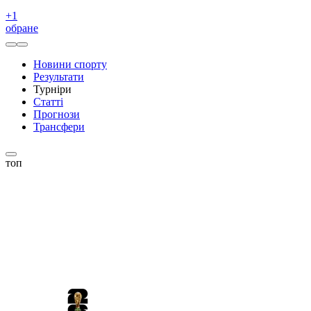
+
1
обране
Новини спорту
Результати
Турніри
Статті
Прогнози
Трансфери
топ