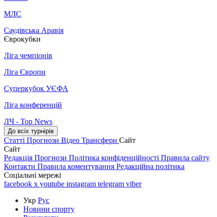
МЛС
Саудівська Аравія
Єврокубки
Ліга чемпіонів
Ліга Європи
Суперкубок УЄФА
Ліга конференцій
ЛЧ - Top News
До всіх турнірів
Статті
Прогнози
Відео
Трансфери
Сайт
Сайт
Редакція
Прогнози
Політика конфіденційності
Правила сайту
Контакти
Правила коментування
Редакційна політика
Соціальні мережі
facebook
x
youtube
instagram
telegram
viber
Укр
Рус
Новини спорту