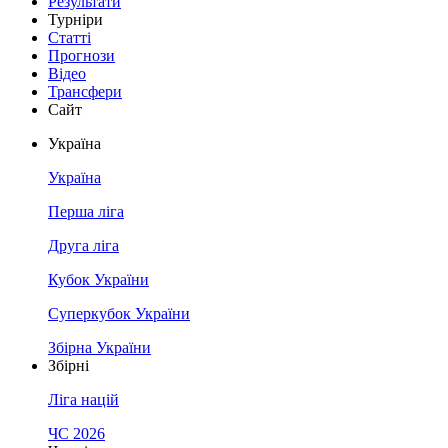
Результати
Турніри
Статті
Прогнози
Відео
Трансфери
Сайт
Україна
Україна
Перша ліга
Друга ліга
Кубок України
Суперкубок України
Збірна України
Збірні
Ліга націй
ЧС 2026