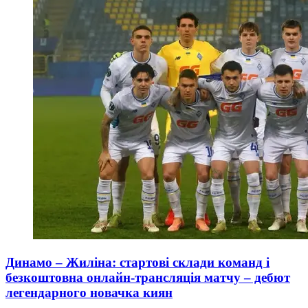
Динамо – Жиліна: стартові склади команд і
безкоштовна онлайн-трансляція матчу – дебют
легендарного новачка киян