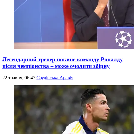
Легендарний тренер покине команду Роналду
після чемпіонства – може очолити збірну
22 травня, 06:47
Саудівська Аравія