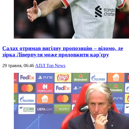
Салах отримав вигідну пропозицію – відомо, де
зірка Ліверпуля може продовжити кар'єру
29 травня, 06:46
АПЛ Top News