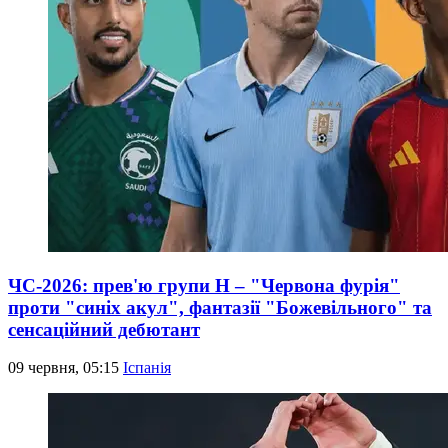
ЧС-2026: прев'ю групи Н – "Червона фурія"
проти "синіх акул", фантазії "Божевільного" та
сенсаційний дебютант
09 червня, 05:15
Іспанія