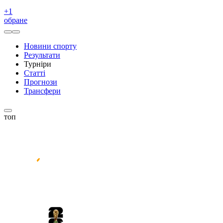
+
1
обране
Новини спорту
Результати
Турніри
Статті
Прогнози
Трансфери
топ