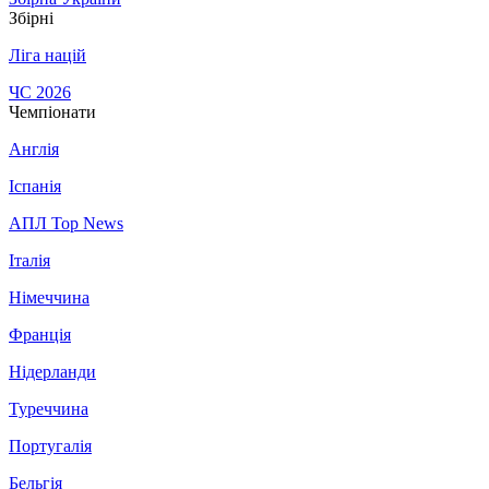
Збірні
Ліга націй
ЧС 2026
Чемпіонати
Англія
Іспанія
АПЛ Top News
Італія
Німеччина
Франція
Нідерланди
Туреччина
Португалія
Бельгія