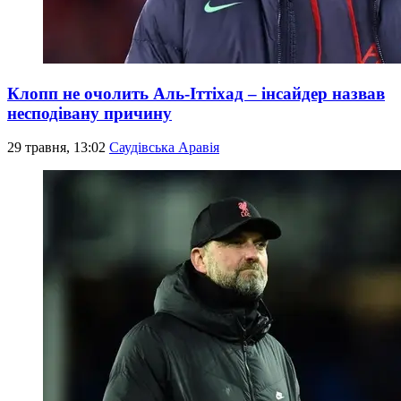
Клопп не очолить Аль-Іттіхад – інсайдер назвав
несподівану причину
29 травня, 13:02
Саудівська Аравія