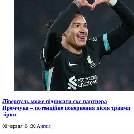
Ліверпуль може підписати екс-партнера
Яремчука – потенційне повернення після травми
зірки
08 червня, 04:30
Англія