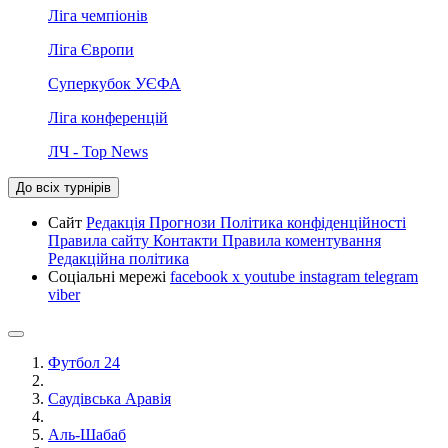
Ліга чемпіонів
Ліга Європи
Суперкубок УЄФА
Ліга конференцій
ЛЧ - Top News
До всіх турнірів
Сайт
Редакція
Прогнози
Політика конфіденційності
Правила сайту
Контакти
Правила коментування
Редакційна політика
Соціальні мережі
facebook
x
youtube
instagram
telegram
viber
Футбол 24
Саудівська Аравія
Аль-Шабаб