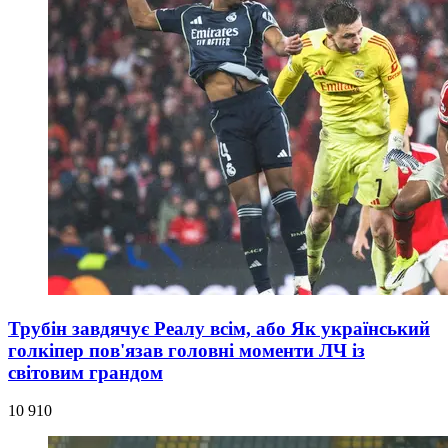
Трубін завдячує Реалу всім, або Як український
голкіпер пов'язав головні моменти ЛЧ із
світовим грандом
10 910