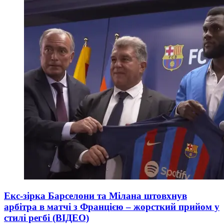
Екс-зірка Барселони та Мілана штовхнув
арбітра в матчі з Францією – жорсткий прийом у
стилі регбі (ВІДЕО)