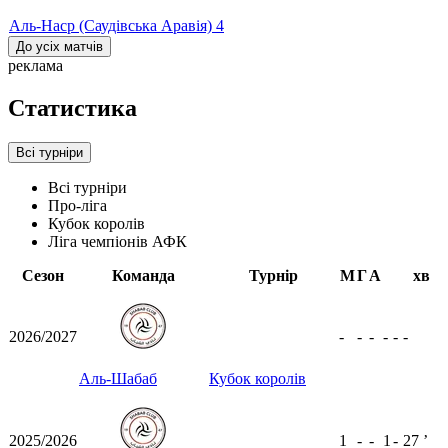
Аль-Наср (Саудівська Аравія)
4
До усіх матчів
реклама
Статистика
Всі турніри
Всі турніри
Про-ліга
Кубок королів
Ліга чемпіонів АФК
Сезон
Команда
Турнір
М
Г
А
хв
2026/2027
-
-
-
-
-
-
Аль-Шабаб
Кубок королів
2025/2026
1
-
-
1
-
27
ʼ