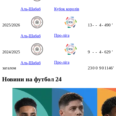
Аль-Шабаб
Кубок королів
2025/2026
13
-
-
4
-
490
ʼ
Про-ліга
Аль-Шабаб
2024/2025
9
-
-
4
-
629
ʼ
Про-ліга
Аль-Шабаб
загалом
23
0
0
9
0
1146ʼ
Новини на футбол 24