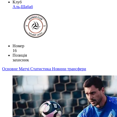
Клуб
Аль-Шабаб
Номер
16
Позиція
захисник
Основне
Матчі
Статистика
Новини
трансфери