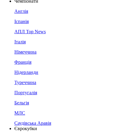
Чемпіонати
Англія
Іспанія
АПЛ Top News
Італія
Німеччина
Франція
Нідерланди
Туреччина
Португалія
Бельгія
МЛС
Саудівська Аравія
Єврокубки