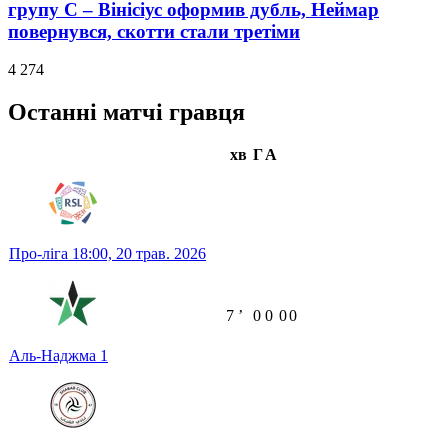
групу С – Вінісіус оформив дубль, Неймар
повернувся, скотти стали третіми
4 274
Останні матчі гравця
хв
Г
А
Про-ліга
18:00,
20 трав. 2026
7
ʼ
0
0
0
0
Аль-Наджма
1