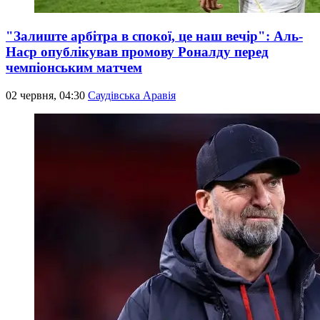
"Залиште арбітра в спокої, це наш вечір": Аль-
Наср опублікував промову Роналду перед
чемпіонським матчем
02 червня, 04:30
Саудівська Аравія