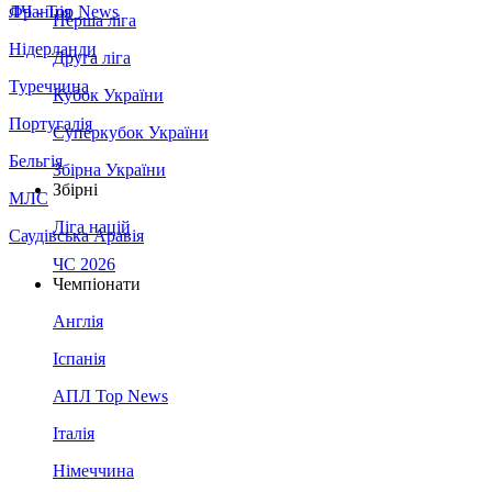
Франція
ЛЧ - Top News
Перша ліга
Нідерланди
Друга ліга
Туреччина
Кубок України
Португалія
Суперкубок України
Бельгія
Збірна України
Збірні
МЛС
Ліга націй
Саудівська Аравія
ЧС 2026
Чемпіонати
Англія
Іспанія
АПЛ Top News
Італія
Німеччина