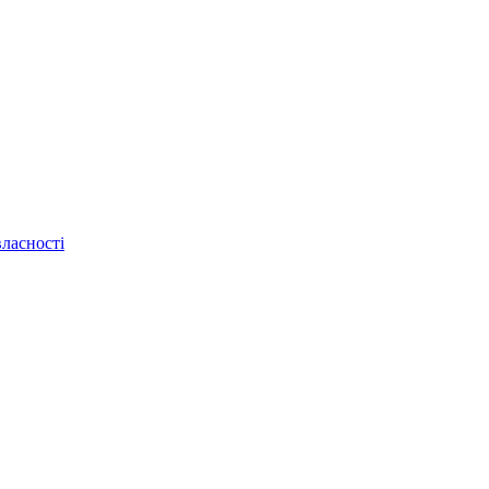
ласності