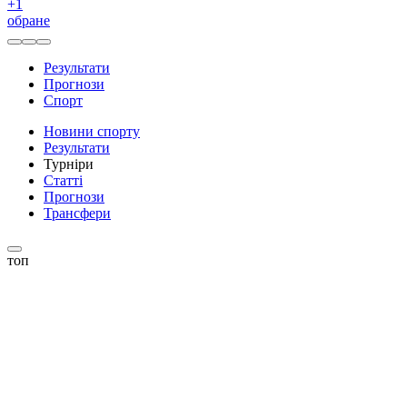
+
1
обране
Результати
Прогнози
Спорт
Новини спорту
Результати
Турніри
Статті
Прогнози
Трансфери
топ