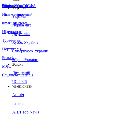
Збірна України
Італія
Суперкубок УЄФА
Україна
Німеччина
Ліга конференцій
Україна
Франція
ЛЧ - Top News
Перша ліга
Нідерланди
Друга ліга
Туреччина
Кубок України
Португалія
Суперкубок України
Бельгія
Збірна України
Збірні
МЛС
Ліга націй
Саудівська Аравія
ЧС 2026
Чемпіонати
Англія
Іспанія
АПЛ Top News