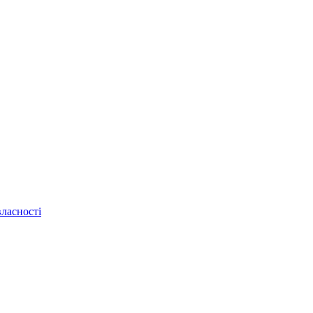
ласності