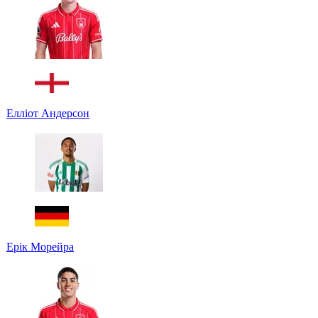
Елліот Андерсон
Ерік Морейра