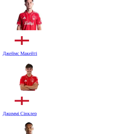
Джеймс Макейті
Джиммі Сінклер