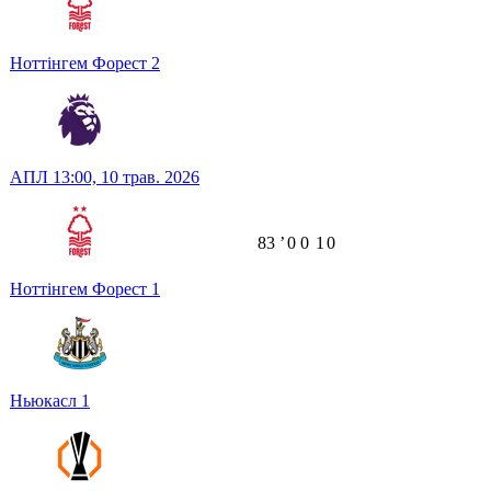
Ноттінгем Форест
2
АПЛ
13:00,
10 трав. 2026
83
ʼ
0
0
1
0
Ноттінгем Форест
1
Ньюкасл
1