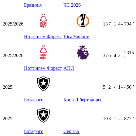
Бразилія
ЧС 2026
2025/2026
13
7
1
4
-
794
ʼ
Ноттінгем Форест
Ліга Європи
2315
2025/2026
37
6
4
2
-
ʼ
Ноттінгем Форест
АПЛ
2025
5
2
-
1
-
450
ʼ
Ботафого
Копа Лібертадорес
2025
10
3
1
-
-
877
ʼ
Ботафого
Серія А