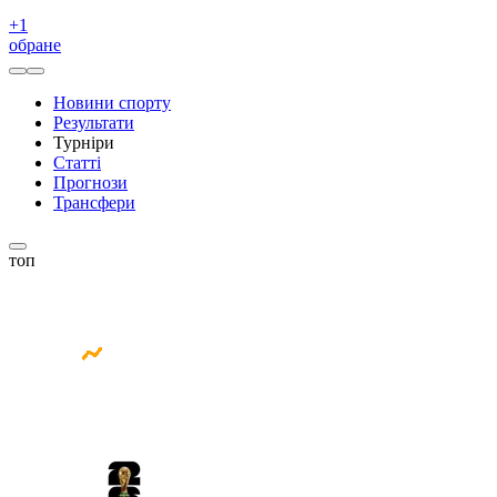
+
1
обране
Новини спорту
Результати
Турніри
Статті
Прогнози
Трансфери
топ