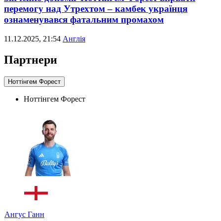
перемогу над Утрехтом – камбек українця
ознаменувався фатальним промахом
11.12.2025, 21:54
Англія
Партнери
Ноттінгем Форест
Ноттінгем Форест
Ангус Ганн