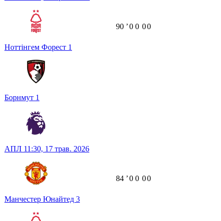
90
ʼ
0
0
0
0
Ноттінгем Форест
1
Борнмут
1
АПЛ
11:30,
17 трав. 2026
84
ʼ
0
0
0
0
Манчестер Юнайтед
3