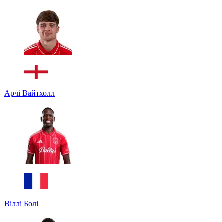
Арчі Вайтхолл
Віллі Болі