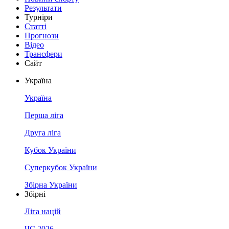
Результати
Турніри
Статті
Прогнози
Відео
Трансфери
Сайт
Україна
Україна
Перша ліга
Друга ліга
Кубок України
Суперкубок України
Збірна України
Збірні
Ліга націй
ЧС 2026