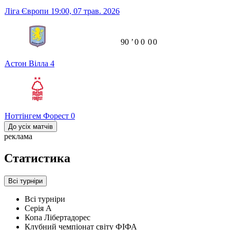
Ліга Європи
19:00,
07 трав. 2026
90
ʼ
0
0
0
0
Астон Вілла
4
Ноттінгем Форест
0
До усіх матчів
реклама
Статистика
Всі турніри
Всі турніри
Серія А
Копа Лібертадорес
Клубний чемпіонат світу ФІФА