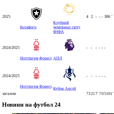
2025
4
2
-
-
-
386
ʼ
Клубний
Ботафого
чемпіонат світу
ФІФА
2024/2025
-
-
-
-
-
-
Ноттінгем Форест
АПЛ
2024/2025
-
-
-
-
-
-
Ноттінгем Форест
Кубок Англії
загалом
73
21
7
7
0
5101ʼ
Новини на футбол 24