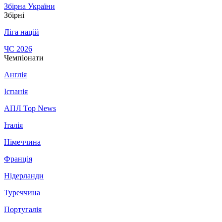
Збірна України
Збірні
Ліга націй
ЧС 2026
Чемпіонати
Англія
Іспанія
АПЛ Top News
Італія
Німеччина
Франція
Нідерланди
Туреччина
Португалія