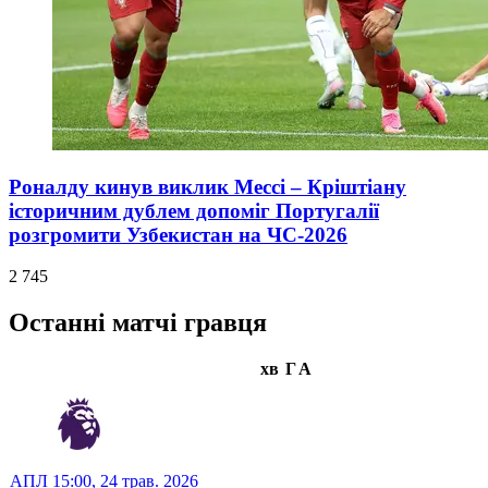
Роналду кинув виклик Мессі – Кріштіану
історичним дублем допоміг Португалії
розгромити Узбекистан на ЧС-2026
2 745
Останні матчі гравця
хв
Г
А
АПЛ
15:00,
24 трав. 2026