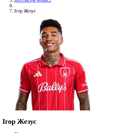
Ноттінгем Форест
Ігор Жезус
Ігор Жезус