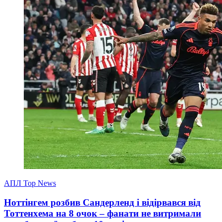
АПЛ Top News
Ноттінгем розбив Сандерленд і відірвався від
Тоттенхема на 8 очок – фанати не витримали