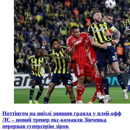
Ноттінгем на виїзді знищив гранда у плей-офф
ЛЄ – новий тренер екс-команди Зінченка
перервав суперсерію зірок