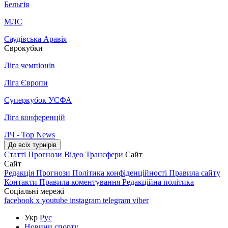
Бельгія
МЛС
Саудівська Аравія
Єврокубки
Ліга чемпіонів
Ліга Європи
Суперкубок УЄФА
Ліга конференцій
ЛЧ - Top News
До всіх турнірів
Статті
Прогнози
Відео
Трансфери
Сайт
Сайт
Редакція
Прогнози
Політика конфіденційності
Правила сайту
Контакти
Правила коментування
Редакційна політика
Соціальні мережі
facebook
x
youtube
instagram
telegram
viber
Укр
Рус
Новини спорту