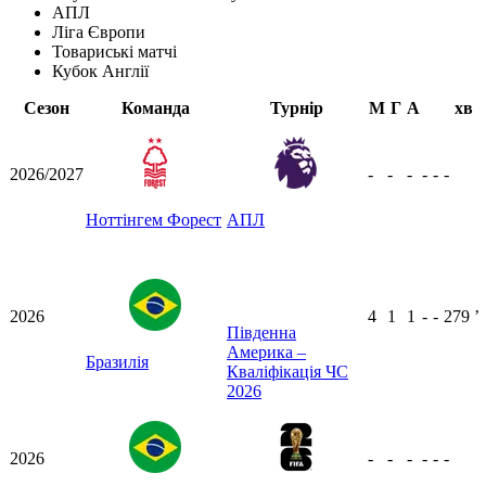
АПЛ
Ліга Європи
Товариські матчі
Кубок Англії
Сезон
Команда
Турнір
М
Г
А
хв
2026/2027
-
-
-
-
-
-
Ноттінгем Форест
АПЛ
2026
4
1
1
-
-
279
ʼ
Південна
Америка –
Бразилія
Кваліфікація ЧС
2026
2026
-
-
-
-
-
-