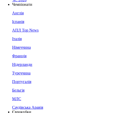
Чемпіонати
Англія
Іспанія
АПЛ Top News
Італія
Німеччина
Франція
Нідерланди
Туреччина
Португалія
Бельгія
МЛС
Саудівська Аравія
Єврокубки