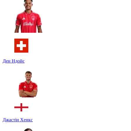
Ден Ндойє
Джастін Хенкс