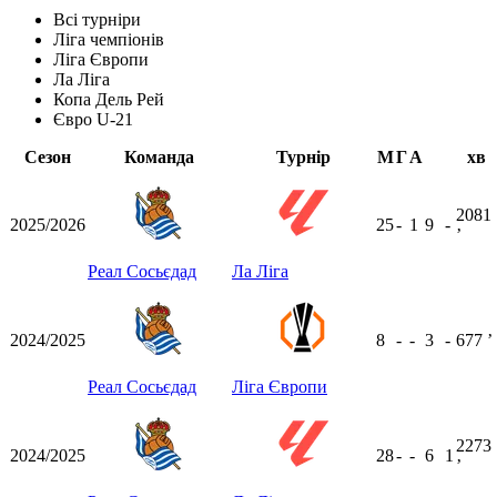
Всі турніри
Ліга чемпіонів
Ліга Європи
Ла Ліга
Копа Дель Рей
Євро U-21
Сезон
Команда
Турнір
М
Г
А
хв
2081
2025/2026
25
-
1
9
-
ʼ
Реал Сосьєдад
Ла Ліга
2024/2025
8
-
-
3
-
677
ʼ
Реал Сосьєдад
Ліга Європи
2273
2024/2025
28
-
-
6
1
ʼ