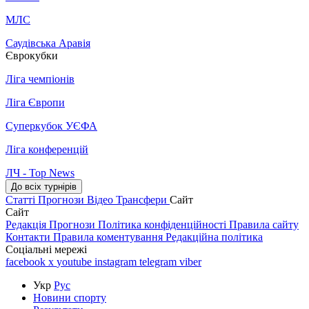
МЛС
Саудівська Аравія
Єврокубки
Ліга чемпіонів
Ліга Європи
Суперкубок УЄФА
Ліга конференцій
ЛЧ - Top News
До всіх турнірів
Статті
Прогнози
Відео
Трансфери
Сайт
Сайт
Редакція
Прогнози
Політика конфіденційності
Правила сайту
Контакти
Правила коментування
Редакційна політика
Соціальні мережі
facebook
x
youtube
instagram
telegram
viber
Укр
Рус
Новини спорту