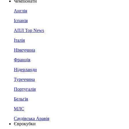
Чемпіонати
Англія
Іспанія
АПЛ Top News
Італія
Німеччина
Франція
Нідерланди
Туреччина
Португалія
Бельгія
МЛС
Саудівська Аравія
Єврокубки