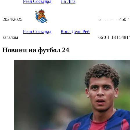
Реал Сосьєдад
Ла Ліга
2024/2025
5
-
-
-
-
450
ʼ
Реал Сосьєдад
Копа Дель Рей
загалом
66
0
1
18
1
5481ʼ
Новини на футбол 24