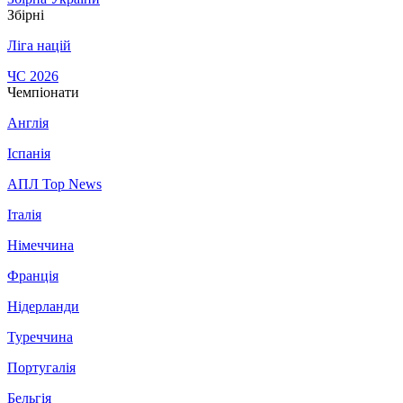
Збірні
Ліга націй
ЧС 2026
Чемпіонати
Англія
Іспанія
АПЛ Top News
Італія
Німеччина
Франція
Нідерланди
Туреччина
Португалія
Бельгія