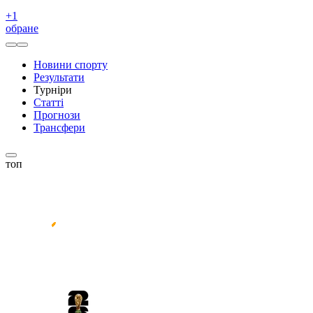
+
1
обране
Новини спорту
Результати
Турніри
Статті
Прогнози
Трансфери
топ