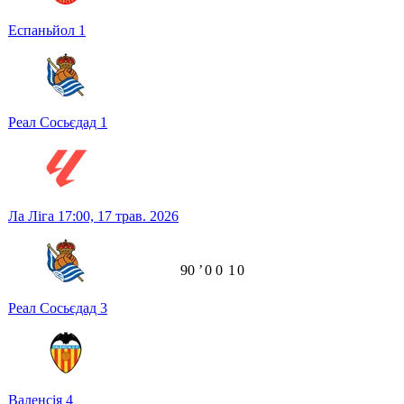
Еспаньйол
1
Реал Сосьєдад
1
Ла Ліга
17:00,
17 трав. 2026
90
ʼ
0
0
1
0
Реал Сосьєдад
3
Валенсія
4