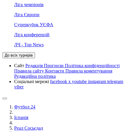
Ліга чемпіонів
Ліга Європи
Суперкубок УЄФА
Ліга конференцій
ЛЧ - Top News
До всіх турнірів
Сайт
Редакція
Прогнози
Політика конфіденційності
Правила сайту
Контакти
Правила коментування
Редакційна політика
Соціальні мережі
facebook
x
youtube
instagram
telegram
viber
Футбол 24
Іспанія
Реал Сосьєдад