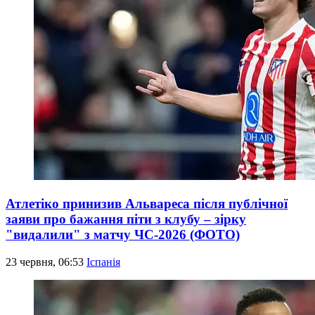
Атлетіко принизив Альвареса після публічної
заяви про бажання піти з клубу – зірку
"видалили" з матчу ЧС-2026 (ФОТО)
23 червня, 06:53
Іспанія