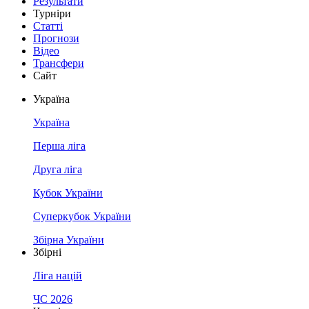
Результати
Турніри
Статті
Прогнози
Відео
Трансфери
Сайт
Україна
Україна
Перша ліга
Друга ліга
Кубок України
Суперкубок України
Збірна України
Збірні
Ліга націй
ЧС 2026