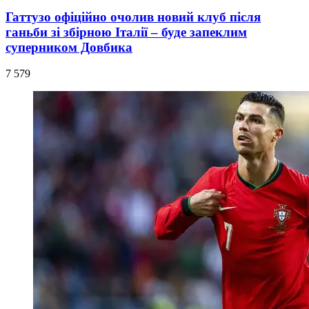
Гаттузо офіційно очолив новий клуб після
ганьби зі збірною Італії – буде запеклим
суперником Довбика
7 579