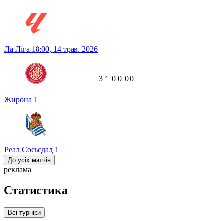
Ла Ліга
18:00,
14 трав. 2026
3
ʼ
0
0
0
0
Жирона
1
Реал Сосьєдад
1
До усіх матчів
реклама
Статистика
Всі турніри