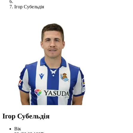
Ігор Субельдія
Ігор Субельдія
Вік