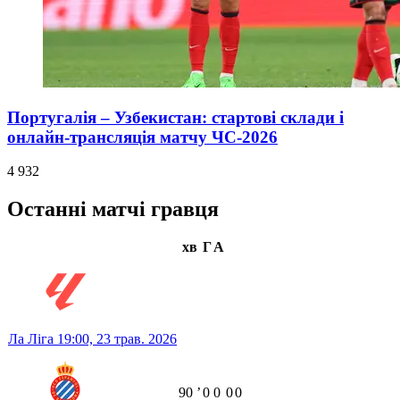
Португалія – Узбекистан: стартові склади і
онлайн-трансляція матчу ЧС-2026
4 932
Останні матчі гравця
хв
Г
А
Ла Ліга
19:00,
23 трав. 2026
90
ʼ
0
0
0
0