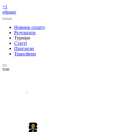
+
1
обране
Новини спорту
Результати
Турніри
Статті
Прогнози
Трансфери
топ