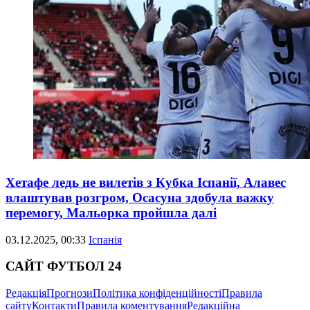
Хетафе ледь не вилетів з Кубка Іспанії, Алавес
влаштував розгром, Осасуна здобула важку
перемогу, Мальорка пройшла далі
03.12.2025, 00:33
Іспанія
САЙТ ФУТБОЛ 24
Редакція
Прогнози
Політика конфіденційності
Правила
сайту
Контакти
Правила коментування
Редакційна