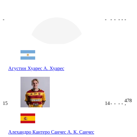
-
-
-
-
-
-
-
Агустин Хуарес
А. Хуарес
478
15
14
-
-
-
-
ʼ
Алехандро Кантеро Санчес
А. К. Санчес