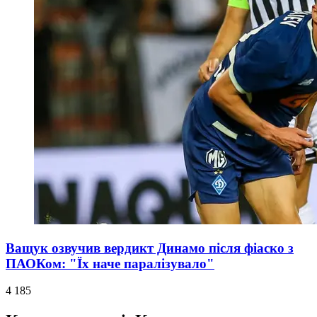
Ващук озвучив вердикт Динамо після фіаско з
ПАОКом: "Їх наче паралізувало"
4 185