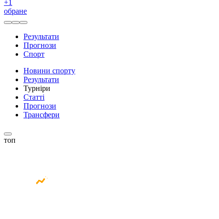
+
1
обране
Результати
Прогнози
Спорт
Новини спорту
Результати
Турніри
Статті
Прогнози
Трансфери
топ