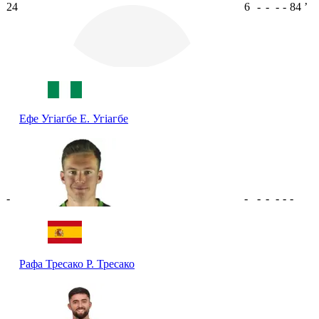
24
6
-
-
-
-
84
ʼ
Ефе Угіагбе
Е. Угіагбе
-
-
-
-
-
-
-
Рафа Тресако
Р. Тресако