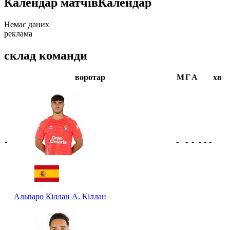
Календар матчів
Календар
Немає даних
реклама
склад команди
воротар
М
Г
А
хв
-
-
-
-
-
-
-
Альваро Кіллан
А. Кіллан