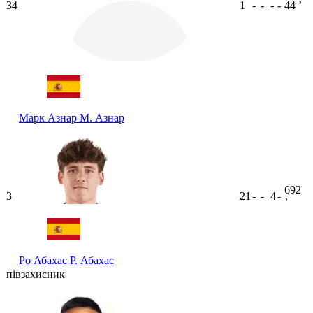
34
1
-
-
-
-
44
ʼ
Марк Азнар
М. Азнар
692
3
21
-
-
4
-
ʼ
Ро Абахас
Р. Абахас
півзахисник