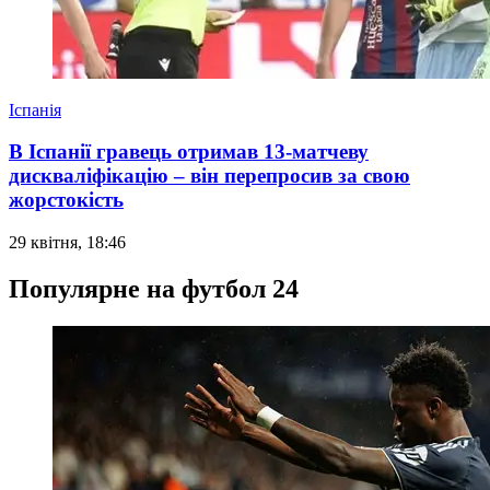
Іспанія
В Іспанії гравець отримав 13-матчеву
дискваліфікацію – він перепросив за свою
жорстокість
29 квітня, 18:46
Популярне на футбол 24