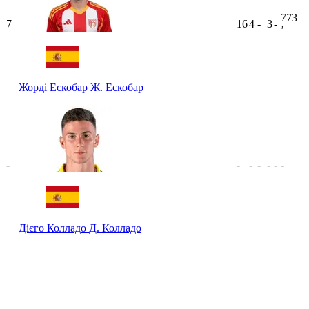
773
7
16
4
-
3
-
ʼ
Жорді Ескобар
Ж. Ескобар
-
-
-
-
-
-
-
Дієго Колладо
Д. Колладо