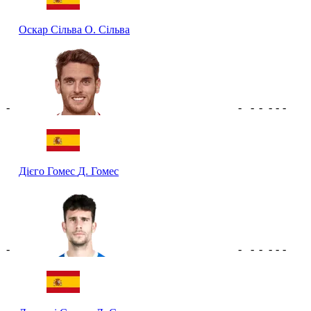
Оскар Сільва
О. Сільва
-
-
-
-
-
-
-
Дієго Гомес
Д. Гомес
-
-
-
-
-
-
-