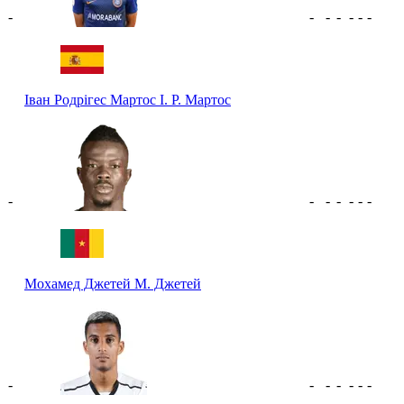
-
-
-
-
-
-
-
Іван Родрігес Мартос
І. Р. Мартос
-
-
-
-
-
-
-
Мохамед Джетей
М. Джетей
-
-
-
-
-
-
-