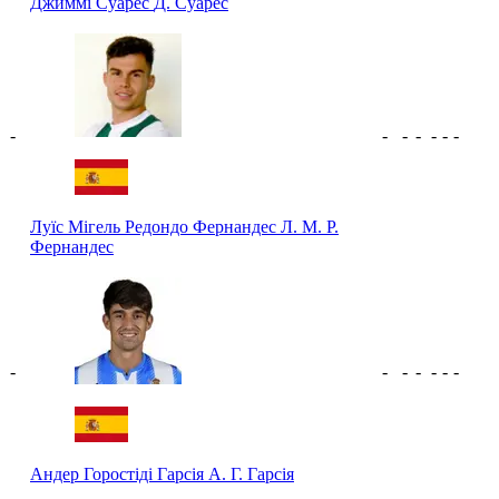
Джиммі Суарес
Д. Суарес
-
-
-
-
-
-
-
Луїс Мігель Редондо Фернандес
Л. М. Р.
Фернандес
-
-
-
-
-
-
-
Андер Горостіді Гарсія
А. Г. Гарсія