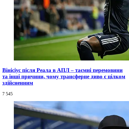
Вінісіус після Реала в АПЛ – таємні перемовини
та інші причини, чому трансферне диво є цілком
здійсненним
7 545