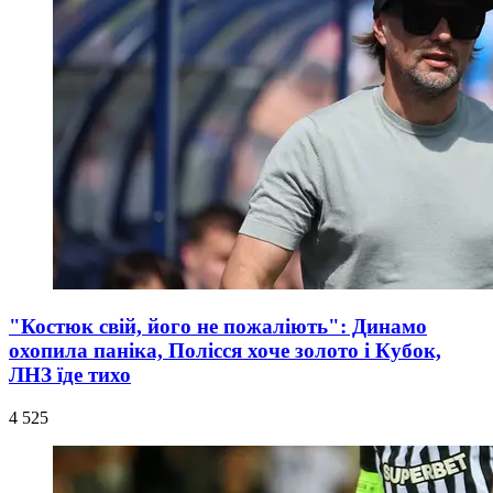
"Костюк свій, його не пожаліють": Динамо
охопила паніка, Полісся хоче золото і Кубок,
ЛНЗ їде тихо
4 525