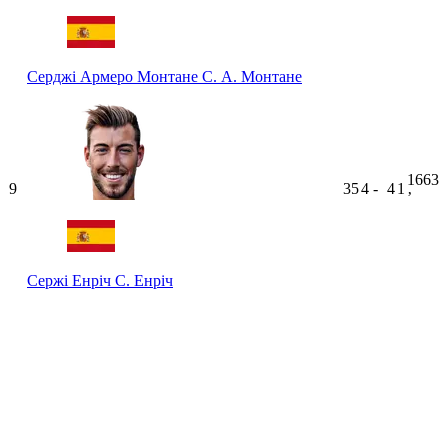
Серджі Армеро Монтане
С. А. Монтане
1663
9
35
4
-
4
1
ʼ
Сержі Енріч
С. Енріч