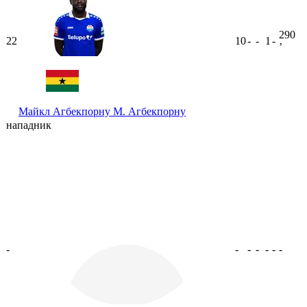
290
22
10
-
-
1
-
ʼ
Майкл Агбекпорну
М. Агбекпорну
нападник
-
-
-
-
-
-
-