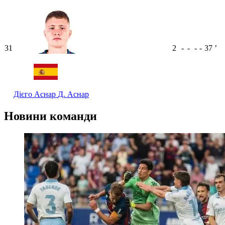
31
2
-
-
-
-
37
ʼ
Дієго Аснар
Д. Аснар
Новини команди