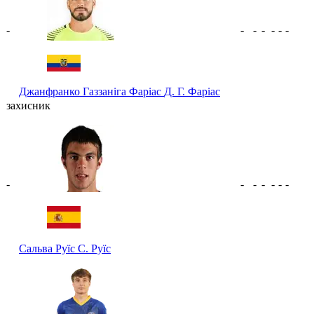
-
-
-
-
-
-
-
Джанфранко Газзаніга Фаріас
Д. Г. Фаріас
захисник
-
-
-
-
-
-
-
Сальва Руїс
С. Руїс