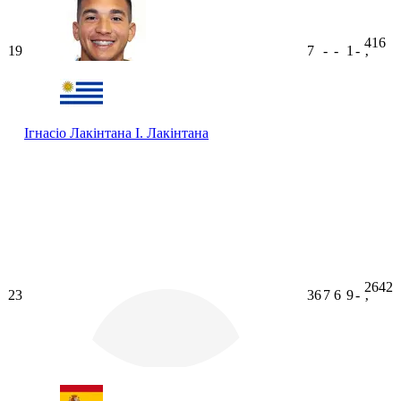
416
19
7
-
-
1
-
ʼ
Ігнасіо Лакінтана
І. Лакінтана
2642
23
36
7
6
9
-
ʼ