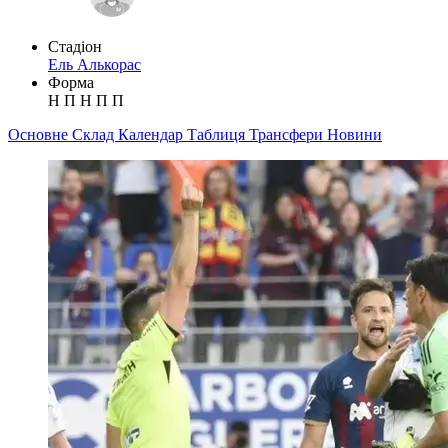
Стадіон
Ель Алькорас
Форма
Н
П
Н
П
П
Основне
Склад
Календар
Таблиця
Трансфери
Новини