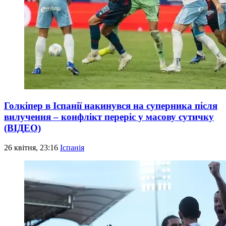
Голкіпер в Іспанії накинувся на суперника після
вилучення – конфлікт переріс у масову сутичку
(ВІДЕО)
26 квітня, 23:16
Іспанія