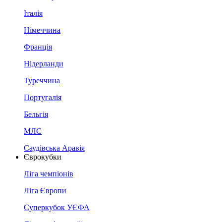
Італія
Німеччина
Франція
Нідерланди
Туреччина
Португалія
Бельгія
МЛС
Саудівська Аравія
Єврокубки
Ліга чемпіонів
Ліга Європи
Суперкубок УЄФА