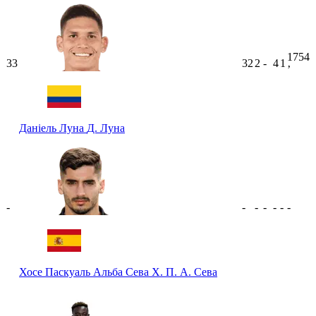
1754
33
32
2
-
4
1
ʼ
Даніель Луна
Д. Луна
-
-
-
-
-
-
-
Хосе Паскуаль Альба Сева
Х. П. А. Сева