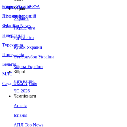
Збірна України
Італія
Суперкубок УЄФА
Україна
Німеччина
Ліга конференцій
Україна
Франція
ЛЧ - Top News
Перша ліга
Нідерланди
Друга ліга
Туреччина
Кубок України
Португалія
Суперкубок України
Бельгія
Збірна України
Збірні
МЛС
Ліга націй
Саудівська Аравія
ЧС 2026
Чемпіонати
Англія
Іспанія
АПЛ Top News