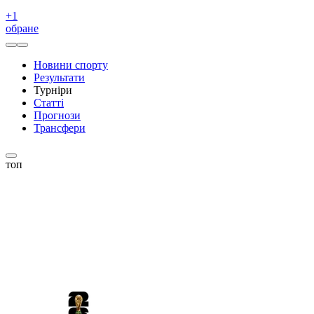
+
1
обране
Новини спорту
Результати
Турніри
Статті
Прогнози
Трансфери
топ