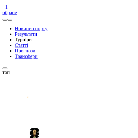
+
1
обране
Новини спорту
Результати
Турніри
Статті
Прогнози
Трансфери
топ