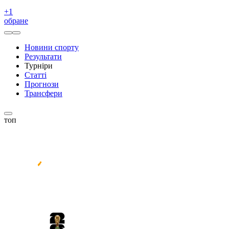
+
1
обране
Новини спорту
Результати
Турніри
Статті
Прогнози
Трансфери
топ