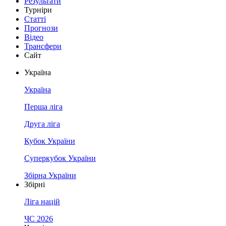
Результати
Турніри
Статті
Прогнози
Відео
Трансфери
Сайт
Україна
Україна
Перша ліга
Друга ліга
Кубок України
Суперкубок України
Збірна України
Збірні
Ліга націй
ЧС 2026