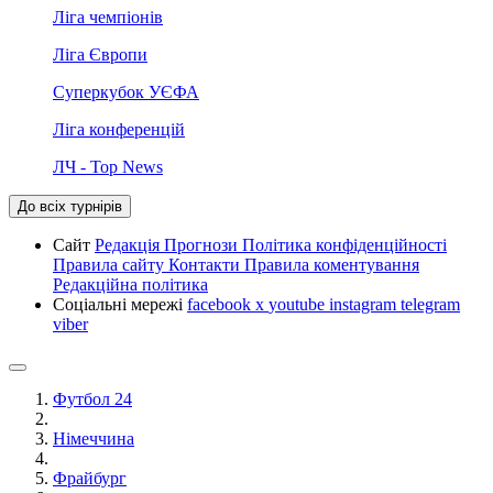
Ліга чемпіонів
Ліга Європи
Суперкубок УЄФА
Ліга конференцій
ЛЧ - Top News
До всіх турнірів
Сайт
Редакція
Прогнози
Політика конфіденційності
Правила сайту
Контакти
Правила коментування
Редакційна політика
Соціальні мережі
facebook
x
youtube
instagram
telegram
viber
Футбол 24
Німеччина
Фрайбург