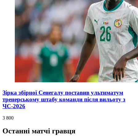
Зірка збірної Сенегалу поставив ультиматум
тренерському штабу команди після вильоту з
ЧС-2026
3 800
Останні матчі гравця