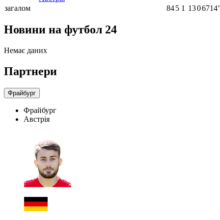
загалом
84
5
1
13
0
6714ʼ
Новини на футбол 24
Немає даних
Партнери
Фрайбург
Фрайбург
Австрія