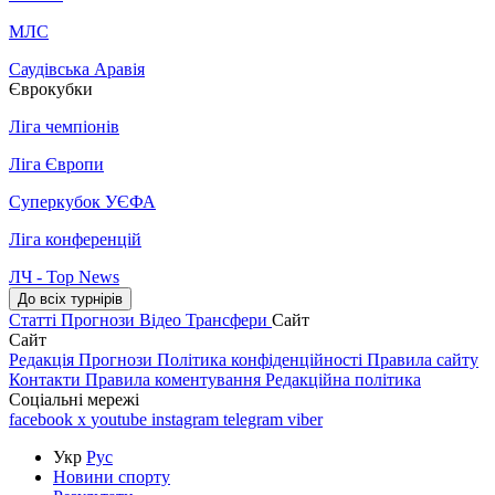
МЛС
Саудівська Аравія
Єврокубки
Ліга чемпіонів
Ліга Європи
Суперкубок УЄФА
Ліга конференцій
ЛЧ - Top News
До всіх турнірів
Статті
Прогнози
Відео
Трансфери
Сайт
Сайт
Редакція
Прогнози
Політика конфіденційності
Правила сайту
Контакти
Правила коментування
Редакційна політика
Соціальні мережі
facebook
x
youtube
instagram
telegram
viber
Укр
Рус
Новини спорту