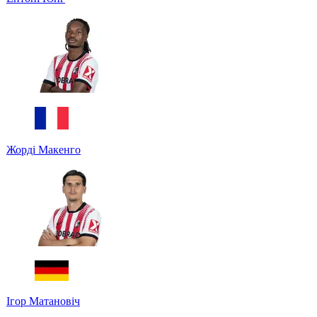
Жорді Макенго
Ігор Матановіч