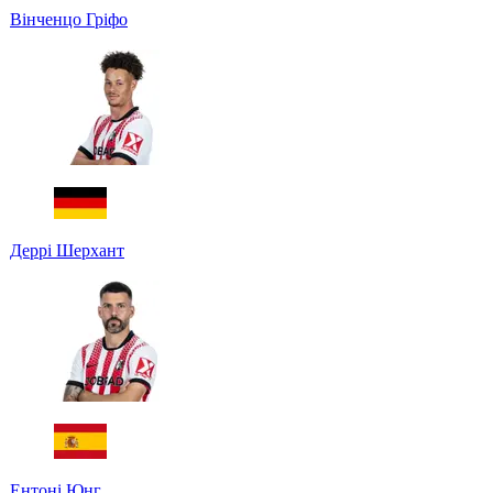
Вінченцо Гріфо
Деррі Шерхант
Ентоні Юнг