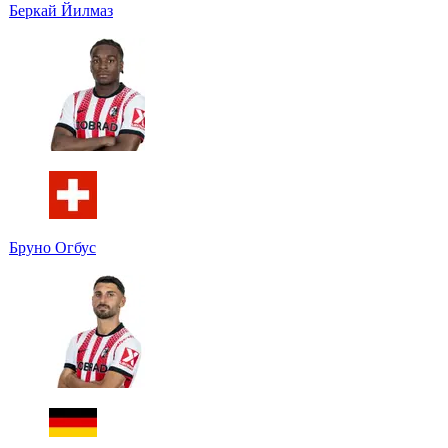
Беркай Йилмаз
Бруно Огбус