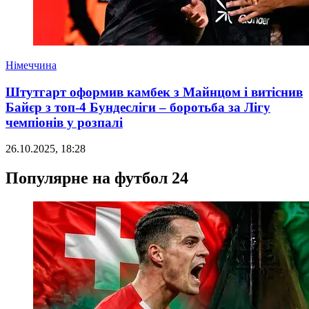
Німеччина
Штутгарт оформив камбек з Майнцом і витіснив
Байєр з топ-4 Бундесліги – боротьба за Лігу
чемпіонів у розпалі
26.10.2025, 18:28
Популярне на футбол 24