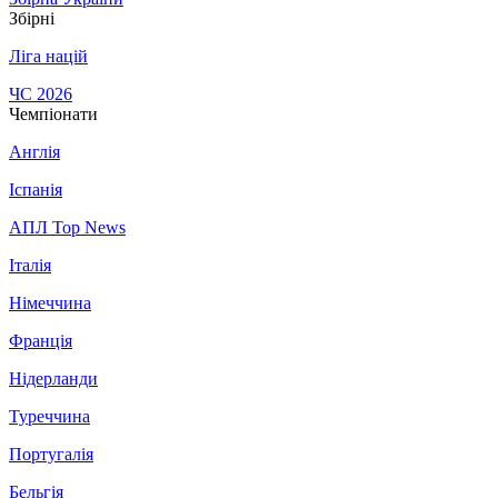
Збірні
Ліга націй
ЧС 2026
Чемпіонати
Англія
Іспанія
АПЛ Top News
Італія
Німеччина
Франція
Нідерланди
Туреччина
Португалія
Бельгія