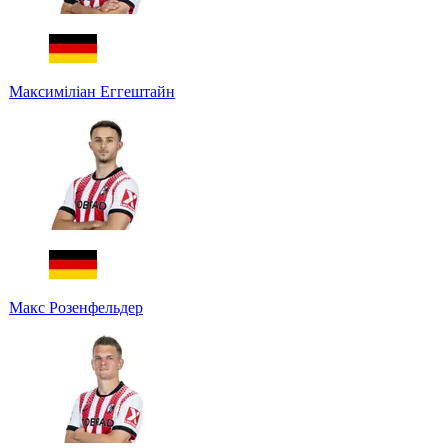
Максиміліан Еггештайн
Макс Розенфельдер