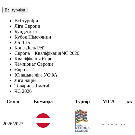
Всі турніри
Всі турніри
Ліга Європи
Бундесліга
Кубок Німеччини
Ла Ліга
Копа Дель Рей
Європа – Кваліфікація ЧС 2026
Кваліфікація Євро
Чемпіонат Європи
Євро U-21
Юнацька ліга УЄФА
Ліга націй
Товариські матчі
ЧС 2026
Сезон
Команда
Турнір
М
Г
А
хв
2026/2027
-
-
-
-
-
-