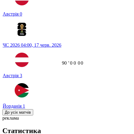
Австрія
0
ЧС 2026
04:00,
17 черв. 2026
90
ʼ
0
0
0
0
Австрія
3
Йорданія
1
До усіх матчів
реклама
Статистика