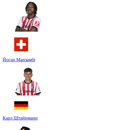
Йоган Манзамбі
Карл Штайнманн