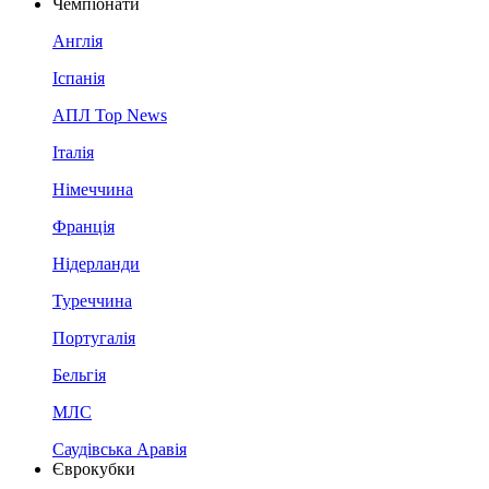
Чемпіонати
Англія
Іспанія
АПЛ Top News
Італія
Німеччина
Франція
Нідерланди
Туреччина
Португалія
Бельгія
МЛС
Саудівська Аравія
Єврокубки