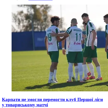
Карпати не змогли перемогти клуб Першої ліги
у товариському матчі