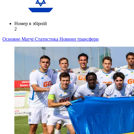
Номер в збірній
2
Основне
Матчі
Статистика
Новини
трансфери