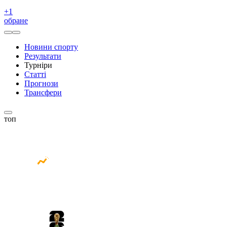
+
1
обране
Новини спорту
Результати
Турніри
Статті
Прогнози
Трансфери
топ