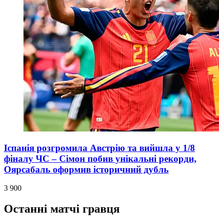
Іспанія розгромила Австрію та вийшла у 1/8
фіналу ЧС – Сімон побив унікальні рекорди,
Оярсабаль оформив історичний дубль
3 900
Останні матчі гравця