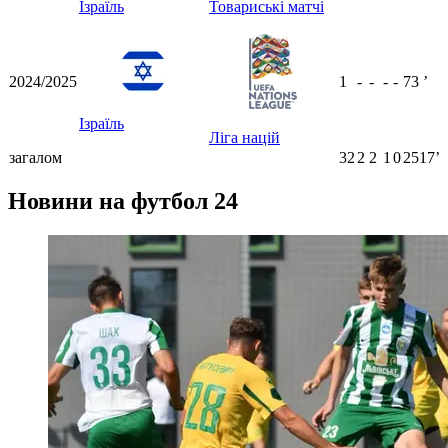
Ізраїль
Товариські матчі
2024/2025
1
-
-
-
-
73
ʼ
Ізраїль
Ліга націй
загалом
32
2
2
1
0
2517ʼ
Новини на футбол 24