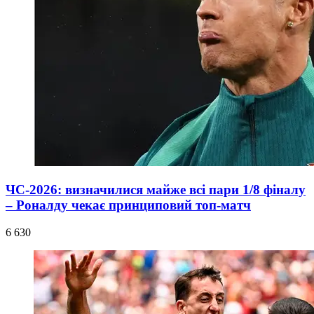
ЧС-2026: визначилися майже всі пари 1/8 фіналу
– Роналду чекає принциповий топ-матч
6 630