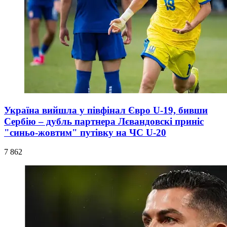
Україна вийшла у півфінал Євро U-19, бивши
Сербію – дубль партнера Лєвандовскі приніс
"синьо-жовтим" путівку на ЧС U-20
7 862