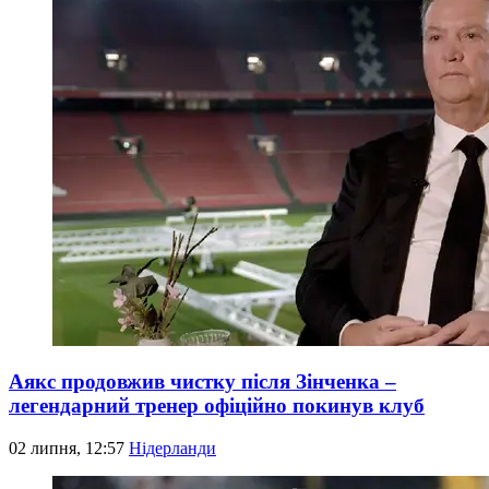
Аякс продовжив чистку після Зінченка –
легендарний тренер офіційно покинув клуб
02 липня, 12:57
Нідерланди