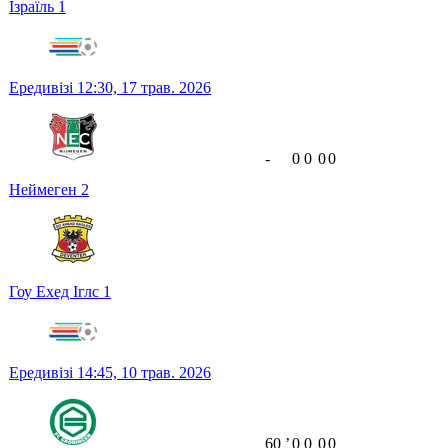
Ізраїль
1
Ередивізі
12:30,
17 трав. 2026
-
0
0
0
0
Неймеген
2
Гоу Ехед Іглс
1
Ередивізі
14:45,
10 трав. 2026
60
ʼ
0
0
0
0