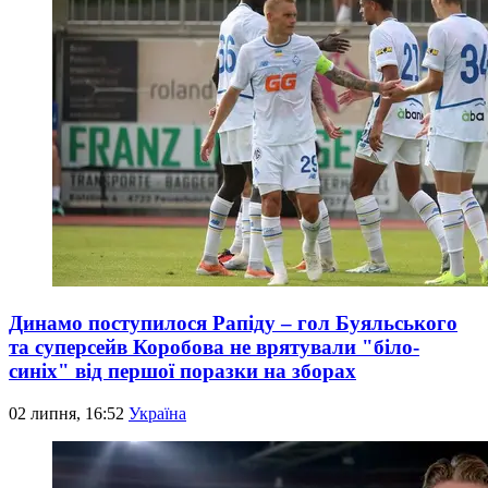
Динамо поступилося Рапіду – гол Буяльського
та суперсейв Коробова не врятували "біло-
синіх" від першої поразки на зборах
02 липня, 16:52
Україна