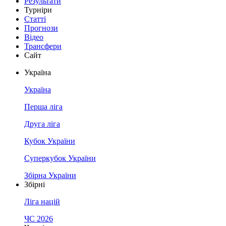
Результати
Турніри
Статті
Прогнози
Відео
Трансфери
Сайт
Україна
Україна
Перша ліга
Друга ліга
Кубок України
Суперкубок України
Збірна України
Збірні
Ліга націй
ЧС 2026