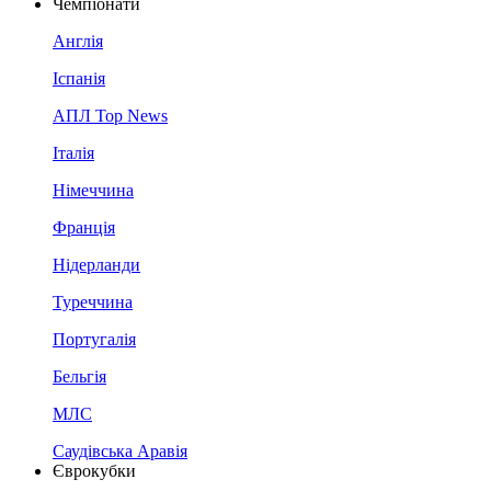
Чемпіонати
Англія
Іспанія
АПЛ Top News
Італія
Німеччина
Франція
Нідерланди
Туреччина
Португалія
Бельгія
МЛС
Саудівська Аравія
Єврокубки