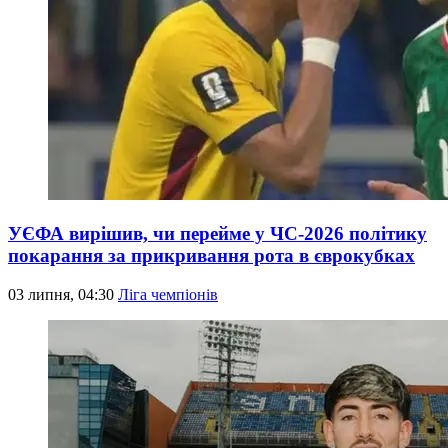
УЄФА вирішив, чи перейме у ЧС-2026 політику
покарання за прикривання рота в єврокубках
03 липня, 04:30
Ліга чемпіонів