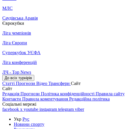
МЛС
Саудівська Аравія
Єврокубки
Ліга чемпіонів
Ліга Європи
Суперкубок УЄФА
Ліга конференцій
ЛЧ - Top News
До всіх турнірів
Статті
Прогнози
Відео
Трансфери
Сайт
Сайт
Редакція
Прогнози
Політика конфіденційності
Правила сайту
Контакти
Правила коментування
Редакційна політика
Соціальні мережі
facebook
x
youtube
instagram
telegram
viber
Укр
Рус
Новини спорту