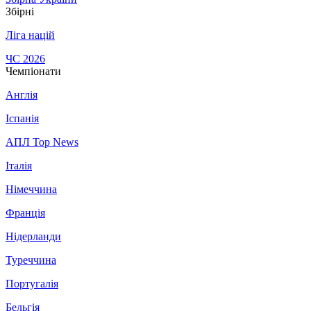
Збірні
Ліга націй
ЧС 2026
Чемпіонати
Англія
Іспанія
АПЛ Top News
Італія
Німеччина
Франція
Нідерланди
Туреччина
Португалія
Бельгія