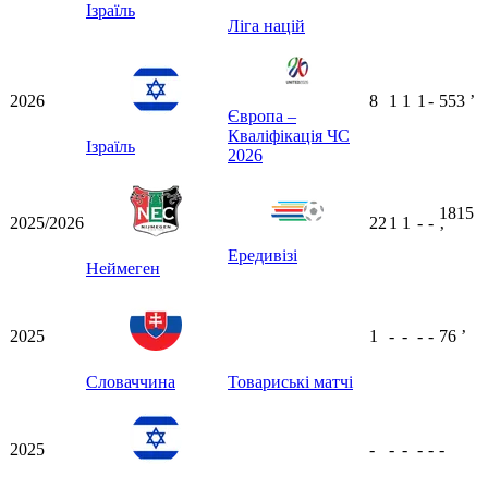
Ізраїль
Ліга націй
2026
8
1
1
1
-
553
ʼ
Європа –
Кваліфікація ЧС
Ізраїль
2026
1815
2025/2026
22
1
1
-
-
ʼ
Ередивізі
Неймеген
2025
1
-
-
-
-
76
ʼ
Словаччина
Товариські матчі
2025
-
-
-
-
-
-