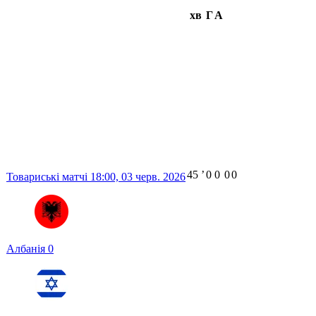
хв
Г
А
45
ʼ
0
0
0
0
Товариські матчі
18:00,
03 черв. 2026
Албанія
0