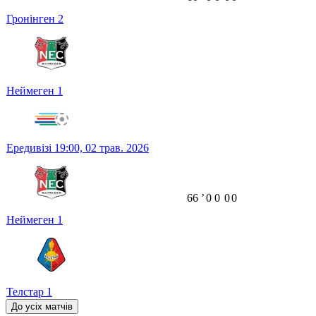
Гронінген
2
Неймеген
1
Ередивізі
19:00,
02 трав. 2026
66
ʼ
0
0
0
0
Неймеген
1
Телстар
1
До усіх матчів