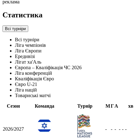
реклама
Статистика
Всі турніри
Всі турніри
Ліга чемпіонів
Ліга Європи
Ередивізі
Лігат ха'Аль
Європа – Кваліфікація ЧС 2026
Ліга конференцій
Кваліфікація Євро
Євро U-21
Ліга націй
Товариські матчі
Сезон
Команда
Турнір
М
Г
А
хв
2026/2027
-
-
-
-
-
-