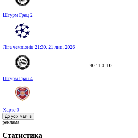
Штурм Грац
2
Ліга чемпіонів
21:30,
21 лип. 2026
90
ʼ
1
0
1
0
Штурм Грац
4
Хартс
0
До усіх матчів
реклама
Статистика