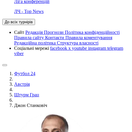
Ліга конференцій
ЛЧ - Top News
До всіх турнірів
Сайт
Редакція
Прогнози
Політика конфіденційності
Правила сайту
Контакти
Правила коментування
Редакційна політика
Структура власності
Соціальні мережі
facebook
x
youtube
instagram
telegram
viber
Футбол 24
Австрія
Штурм Грац
Джон Станковіч