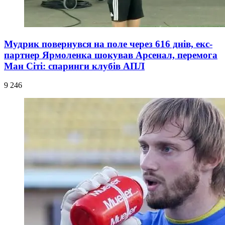
Мудрик повернувся на поле через 616 днів, екс-
партнер Ярмоленка шокував Арсенал, перемога
Ман Сіті: спаринги клубів АПЛ
9 246