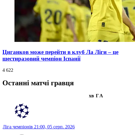
Циганков може перейти в клуб Ла Ліги – це
шестиразовий чемпіон Іспанії
4 622
Останні матчі гравця
хв
Г
А
Ліга чемпіонів
21:00,
05 серп. 2026