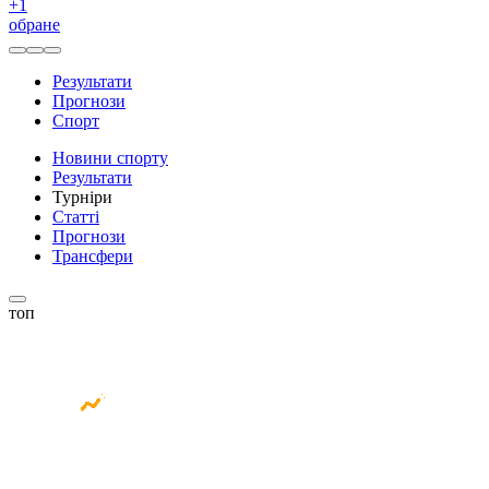
+
1
обране
Результати
Прогнози
Спорт
Новини спорту
Результати
Турніри
Статті
Прогнози
Трансфери
топ