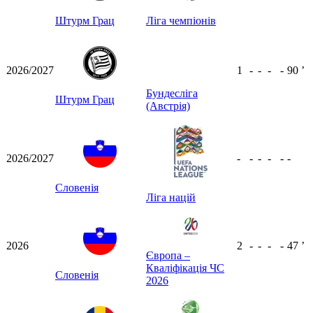
Штурм Грац
Ліга чемпіонів
2026/2027
1
-
-
-
-
90
ʼ
Бундесліга
Штурм Грац
(Австрія)
2026/2027
-
-
-
-
-
-
Словенія
Ліга націй
2026
2
-
-
-
-
47
ʼ
Європа –
Кваліфікація ЧС
Словенія
2026