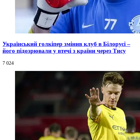
Український голкіпер змінив клуб в Білорусі –
його підозрювали у втечі з країни через Тису
7 024