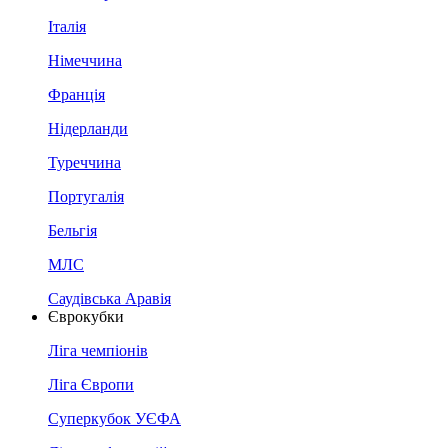
Італія
Німеччина
Франція
Нідерланди
Туреччина
Португалія
Бельгія
МЛС
Саудівська Аравія
Єврокубки
Ліга чемпіонів
Ліга Європи
Суперкубок УЄФА