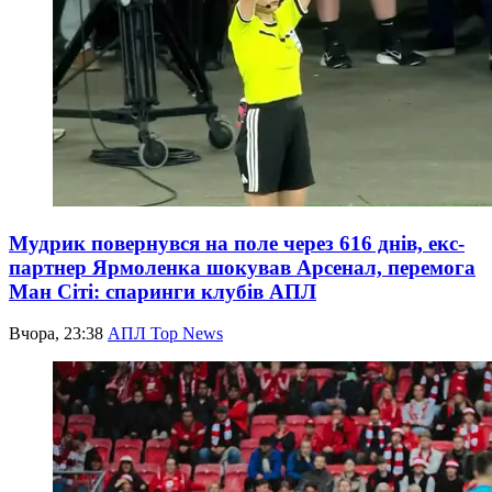
Мудрик повернувся на поле через 616 днів, екс-
партнер Ярмоленка шокував Арсенал, перемога
Ман Сіті: спаринги клубів АПЛ
Вчора, 23:38
АПЛ Top News