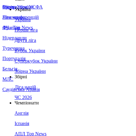
Збірна України
Італія
Суперкубок УЄФА
Україна
Німеччина
Ліга конференцій
Україна
Франція
ЛЧ - Top News
Перша ліга
Нідерланди
Друга ліга
Туреччина
Кубок України
Португалія
Суперкубок України
Бельгія
Збірна України
Збірні
МЛС
Ліга націй
Саудівська Аравія
ЧС 2026
Чемпіонати
Англія
Іспанія
АПЛ Top News