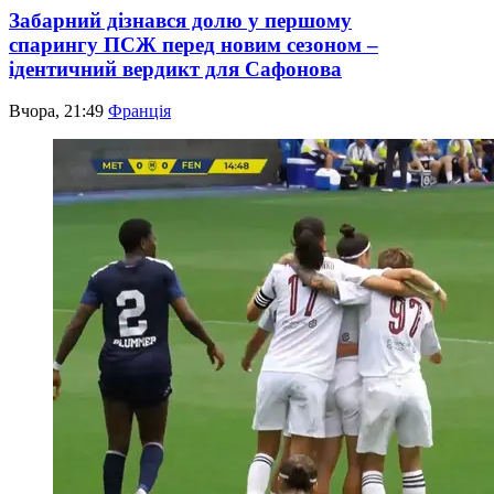
Забарний дізнався долю у першому
спарингу ПСЖ перед новим сезоном –
ідентичний вердикт для Сафонова
Вчора, 21:49
Франція