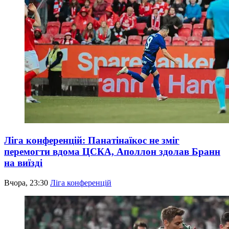
Ліга конференцій: Панатінаїкос не зміг
перемогти вдома ЦСКА, Аполлон здолав Бранн
на виїзді
Вчора, 23:30
Ліга конференцій