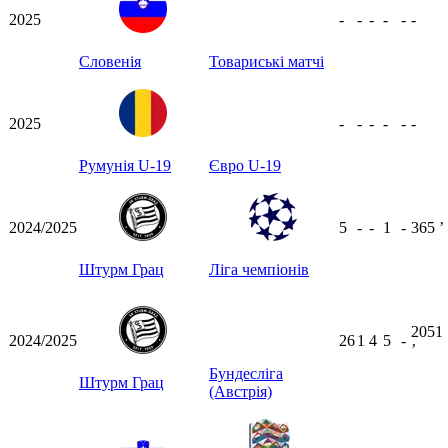
2025
-
-
-
-
-
-
Словенія
Товариські матчі
2025
-
-
-
-
-
-
Румунія U-19
Євро U-19
2024/2025
5
-
-
1
-
365
ʼ
Штурм Грац
Ліга чемпіонів
2051
2024/2025
26
1
4
5
-
ʼ
Бундесліга
Штурм Грац
(Австрія)