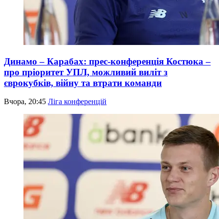
Динамо – Карабах: прес-конференція Костюка –
про пріоритет УПЛ, можливий виліт з
єврокубків, війну та втрати команди
Вчора, 20:45
Ліга конференцій