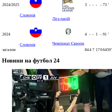
2024/2025
3
-
-
-
-
73
ʼ
Словенія
Ліга націй
2024
4
-
-
1
-
91
ʼ
Чемпіонат Європи
Словенія
загалом
84
4
7
17
0
6459ʼ
Новини на футбол 24