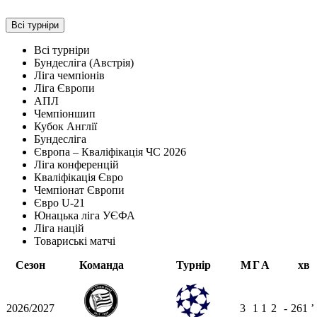
Всі турніри
Всі турніри
Бундесліга (Австрія)
Ліга чемпіонів
Ліга Європи
АПЛ
Чемпіоншип
Кубок Англії
Бундесліга
Європа – Кваліфікація ЧС 2026
Ліга конференцій
Кваліфікація Євро
Чемпіонат Європи
Євро U-21
Юнацька ліга УЄФА
Ліга націй
Товариські матчі
Сезон
Команда
Турнір
М
Г
А
хв
2026/2027
3
1
1
2
-
261
ʼ