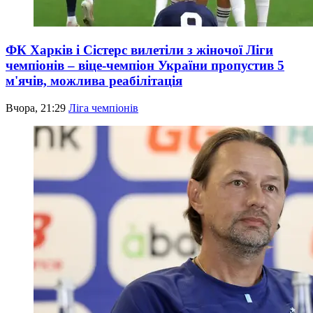
ФК Харків і Сістерс вилетіли з жіночої Ліги
чемпіонів – віце-чемпіон України пропустив 5
м'ячів, можлива реабілітація
Вчора, 21:29
Ліга чемпіонів