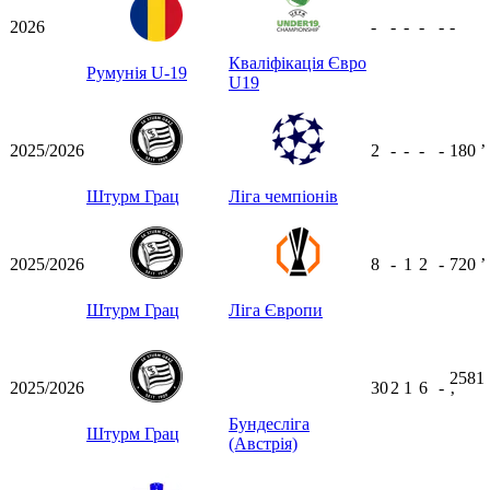
2026
-
-
-
-
-
-
Кваліфікація Євро
Румунія U-19
U19
2025/2026
2
-
-
-
-
180
ʼ
Штурм Грац
Ліга чемпіонів
2025/2026
8
-
1
2
-
720
ʼ
Штурм Грац
Ліга Європи
2581
2025/2026
30
2
1
6
-
ʼ
Бундесліга
Штурм Грац
(Австрія)