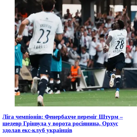
Ліга чемпіонів: Фенербахче переміг Штурм –
шедевр Грінвуда у ворота росіянина, Орхус
здолав екс-клуб українців