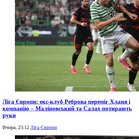
Ліга Європи: екс-клуб Реброва переміг Хланя і
компанію – Маліновський та Салах потирають
руки
Вчора, 23:12
Ліга Європи