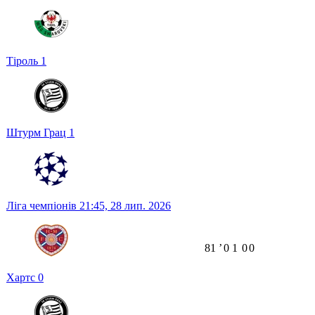
Тіроль
1
Штурм Грац
1
Ліга чемпіонів
21:45,
28 лип. 2026
81
ʼ
0
1
0
0
Хартс
0