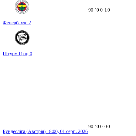
90
ʼ
0
0
1
0
Фенербахче
2
Штурм Грац
0
90
ʼ
0
0
0
0
Бундесліга (Австрія)
18:00,
01 серп. 2026