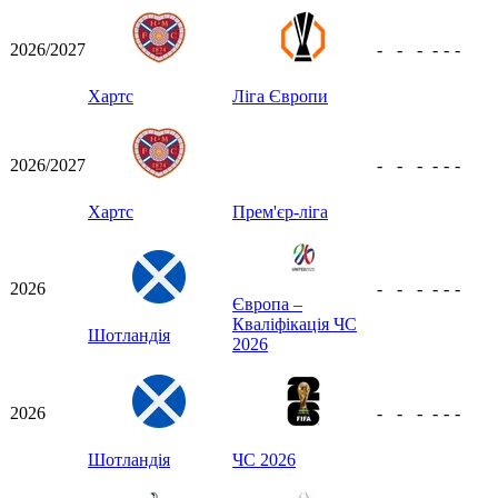
2026/2027
-
-
-
-
-
-
Хартс
Ліга Європи
2026/2027
-
-
-
-
-
-
Хартс
Прем'єр-ліга
2026
-
-
-
-
-
-
Європа –
Кваліфікація ЧС
Шотландія
2026
2026
-
-
-
-
-
-
Шотландія
ЧС 2026