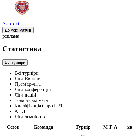
Хартс
0
До усіх матчів
реклама
Статистика
Всі турніри
Всі турніри
Ліга Європи
Прем'єр-ліга
Ліга конференцій
Ліга націй
Товариські матчі
Кваліфікація Євро U21
АПЛ
Ліга чемпіонів
Сезон
Команда
Турнір
М
Г
А
хв