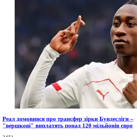
Реал домовився про трансфер зірки Бундесліги –
"вершкові" виплатять понад 120 мільйонів євро