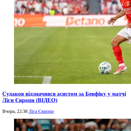
Судаков відзначився асистом за Бенфіку у матчі
Ліги Європи (ВІДЕО)
Вчора, 22:38
Ліга Європи