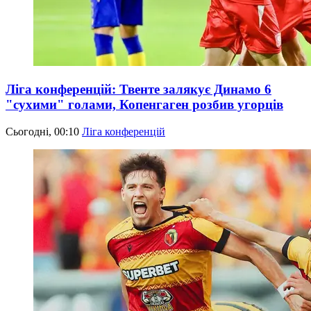
Ліга конференцій: Твенте залякує Динамо 6
"сухими" голами, Копенгаген розбив угорців
Сьогодні, 00:10
Ліга конференцій