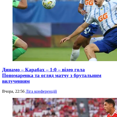
Динамо – Карабах – 1:0 – відео гола
Пономаренка та огляд матчу з брутальним
вилученням
Вчора, 22:56
Ліга конференцій