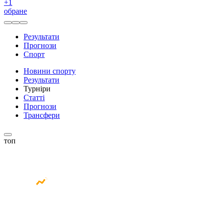
+
1
обране
Результати
Прогнози
Спорт
Новини спорту
Результати
Турніри
Статті
Прогнози
Трансфери
топ