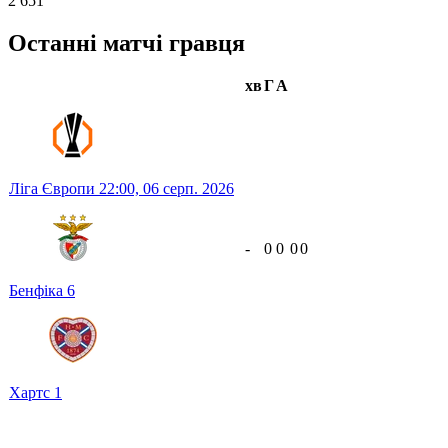
2 651
Останні матчі гравця
хв
Г
А
Ліга Європи
22:00,
06 серп. 2026
-
0
0
0
0
Бенфіка
6
Хартс
1