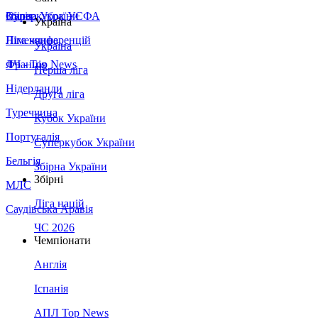
Збірна України
Італія
Суперкубок УЄФА
Україна
Німеччина
Ліга конференцій
Україна
Франція
ЛЧ - Top News
Перша ліга
Нідерланди
Друга ліга
Туреччина
Кубок України
Португалія
Суперкубок України
Бельгія
Збірна України
Збірні
МЛС
Ліга націй
Саудівська Аравія
ЧС 2026
Чемпіонати
Англія
Іспанія
АПЛ Top News