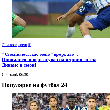
Ліга конференцій
"Сподіваюсь, що мене "прорвало":
Пономаренко відреагував на перший гол за
Динамо в сезоні
Сьогодні, 06:30
Популярне на футбол 24