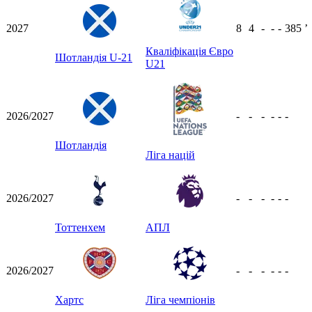
2027
8
4
-
-
-
385
ʼ
Кваліфікація Євро
Шотландія U-21
U21
2026/2027
-
-
-
-
-
-
Шотландія
Ліга націй
2026/2027
-
-
-
-
-
-
Тоттенхем
АПЛ
2026/2027
-
-
-
-
-
-
Хартс
Ліга чемпіонів