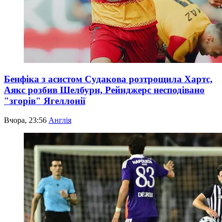
Бенфіка з асистом Судакова розтрощила Хартс,
Аякс розбив Шелбурн, Рейнджерс несподівано
"згорів" Ягеллонії
Вчора, 23:56
Англія