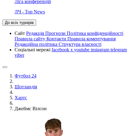
Ліга конференцій
ЛЧ - Top News
До всіх турнірів
Сайт
Редакція
Прогнози
Політика конфіденційності
Правила сайту
Контакти
Правила коментування
Редакційна політика
Структура власності
Соціальні мережі
facebook
x
youtube
instagram
telegram
viber
Футбол 24
Шотландія
Хартс
Джеймс Вілсон