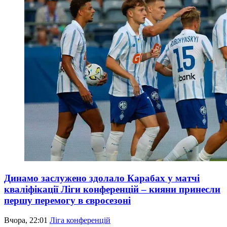
Динамо заслужено здолало Карабах у матчі
кваліфікації Ліги конференцій – кияни принесли
першу перемогу в євросезоні
Вчора, 22:01
Ліга конференцій