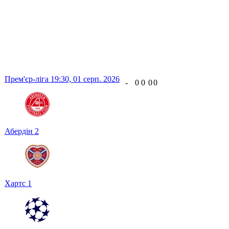
Прем'єр-ліга
19:30,
01 серп. 2026
-
0
0
0
0
Абердін
2
Хартс
1