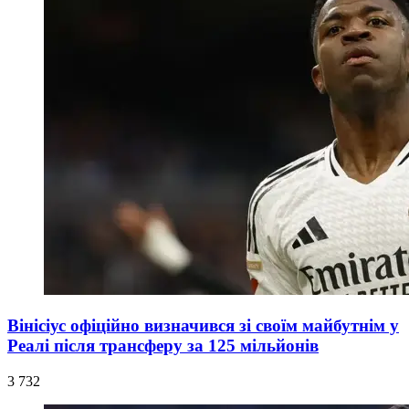
Вінісіус офіційно визначився зі своїм майбутнім у
Реалі після трансферу за 125 мільйонів
3 732