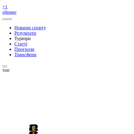
+
1
обране
Новини спорту
Результати
Турніри
Статті
Прогнози
Трансфери
топ