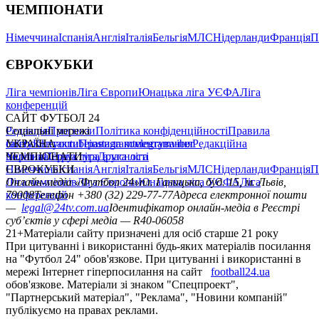
ЧЕМПІОНАТИ
Німеччина
Іспанія
Англія
Італія
Бельгія
МЛС
Нідерланди
Франція
П
ЄВРОКУБКИ
Ліга чемпіонів
Ліга Європи
Юнацька ліга УЄФА
Ліга
конференцій
САЙТ ФУТБОЛ 24
Редакція
Соціальні мережі
Прогнози
Політика конфіденційності
Правила
сайту
facebook
УКРАЇНА
Контакти
x
youtube
Правила коментування
instagram
telegram
viber
Редакційна
політика
Україна
ЧЕМПІОНАТИ
Перша ліга
Структура власності
Друга ліга
Німеччина
ЄВРОКУБКИ
Іспанія
Англія
Італія
Бельгія
МЛС
Нідерланди
Франція
П
Ліга чемпіонів
Онлайн-медіа «Футбол 24»
Ліга Європи
Юнацька ліга УЄФА
пл. Галицька, буд. 15, м. Львів,
Ліга
конференцій
79008
Телефон +380 (32) 229-77-77
Адреса електронної пошти
—
legal@24tv.com.ua
Ідентифікатор онлайн-медіа в Реєстрі
суб’єктів у сфері медіа — R40-06058
21+
Матеріали сайту призначені для осіб старше 21 року
При цитуванні і використанні будь-яких матеріалів посилання
на "Футбол 24" обов'язкове. При цитуванні і використанні в
мережі Інтернет гіперпосилання на сайт
football24.ua
обов'язкове. Матеріали зі знаком "Спецпроект",
"Партнерський матеріал", "Реклама", "Новини компаній"
публікуємо на правах реклами.