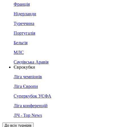
Франція
Нідерланди
Туреччина
Португалія
Бельгія
МЛС
Саудівська Аравія
Єврокубки
Ліга чемпіонів
Ліга Європи
Суперкубок УЄФА
Ліга конференцій
ЛЧ - Top News
До всіх турнірів