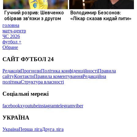
головна
матч-центр
ЧС 2026
футбол +
Обране
САЙТ ФУТБОЛ 24
Редакція
Прогнози
Політика конфіденційності
Правила
сайту
Контакти
Правила коментування
Редакційна
політика
Структура власності
Соціальні мережі
facebook
x
youtube
instagram
telegram
viber
УКРАЇНА
Україна
Перша ліга
Друга ліга