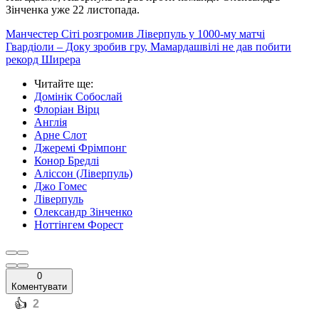
Зінченка уже 22 листопада.
Манчестер Сіті розгромив Ліверпуль у 1000-му матчі
Гвардіоли – Доку зробив гру, Мамардашвілі не дав побити
рекорд Ширера
Читайте ще
:
Домінік Собослай
Флоріан Вірц
Англія
Арне Слот
Джеремі Фрімпонг
Конор Бредлі
Аліссон (Ліверпуль)
Джо Гомес
Ліверпуль
Олександр Зінченко
Ноттінгем Форест
0
Коментувати
️👍
2