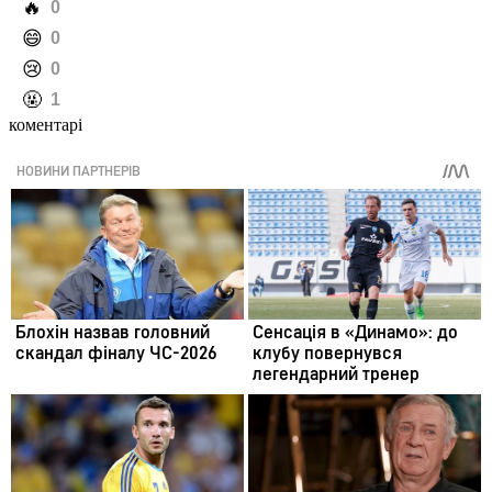
️🔥
0
️😄
0
️😢
0
️🤬
1
коментарі