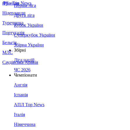
Франція
ЛЧ - Top News
Перша ліга
Нідерланди
Друга ліга
Туреччина
Кубок України
Португалія
Суперкубок України
Бельгія
Збірна України
Збірні
МЛС
Ліга націй
Саудівська Аравія
ЧС 2026
Чемпіонати
Англія
Іспанія
АПЛ Top News
Італія
Німеччина