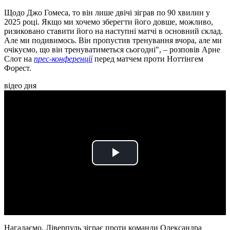
Щодо Джо Гомеса, то він лише двічі зіграв по 90 хвилин у
2025 році. Якщо ми хочемо зберегти його довше, можливо,
ризиковано ставити його на наступні матчі в основний склад.
Але ми подивимось. Він пропустив тренування вчора, але ми
очікуємо, що він тренуватиметься сьогодні", – розповів Арне
Слот на
прес-конференції
перед матчем проти Ноттінгем
Форест.
відео дня
Play
Video
Нагадаємо, Ліверпуль зіграє проти команди Олександра