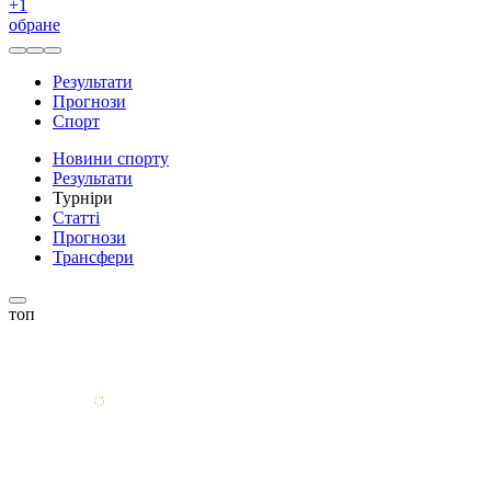
+
1
обране
Результати
Прогнози
Спорт
Новини спорту
Результати
Турніри
Статті
Прогнози
Трансфери
топ