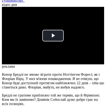
суперництво"
відео дня
Play
Video
реклама
Конор Бредлі не зможе зіграти проти Ноттінгем Форест, як і
Флоріан Вірц. У них м'язові пошкодження. Я не очікую, що
Конор буде доступний протягом найближчих 22 днів – хіба що
станеться диво. Флоріан, мабуть, не вибув надовго.
Бредлі не гратиме приблизно той же термін, що й Фрімпонг.
Ким ми їх замінимо? Домінік Собослай дуже добре грає на
всіх позиціях.