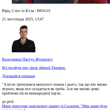
Вірц, Слот та К'єза / IMAGO
21 листопада 2025, 13:47
Володимир Пастух
Журналіст
Всі інсайди про зірок збірної України.
Дізнавайся першим
"Алісон тренувався минулого тижня і цього, так що він зможе
зіграти, якщо все складеться як треба. Але ми маємо деякі
проблеми після міжнародної паузи.
до речі
Мане пригадав скандальну сварку із Салахом: "Між нами було