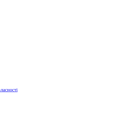
ласності