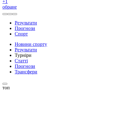
+
1
обране
Результати
Прогнози
Спорт
Новини спорту
Результати
Турніри
Статті
Прогнози
Трансфери
топ