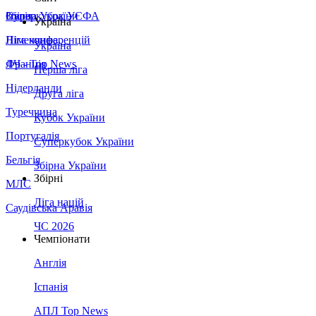
Збірна України
Італія
Суперкубок УЄФА
Україна
Німеччина
Ліга конференцій
Україна
Франція
ЛЧ - Top News
Перша ліга
Нідерланди
Друга ліга
Туреччина
Кубок України
Португалія
Суперкубок України
Бельгія
Збірна України
Збірні
МЛС
Ліга націй
Саудівська Аравія
ЧС 2026
Чемпіонати
Англія
Іспанія
АПЛ Top News