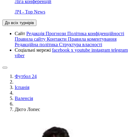
Ліга конференцій
ЛЧ - Top News
До всіх турнірів
Сайт
Редакція
Прогнози
Політика конфіденційності
Правила сайту
Контакти
Правила коментування
Редакційна політика
Структура власності
Соціальні мережі
facebook
x
youtube
instagram
telegram
viber
Футбол 24
Іспанія
Валенсія
Дієго Лопес