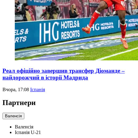
Реал офіційно завершив трансфер Діоманде –
найдорожчий в історії Мадрида
Вчора, 17:08
Іспанія
Партнери
Валенсія
Валенсія
Іспанія U-21