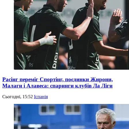
Расінг переміг Спортінг, поєдинки Жирони,
Малаги і Алавеса: спаринги клубів Ла Ліги
Сьогодні, 15:52
Іспанія