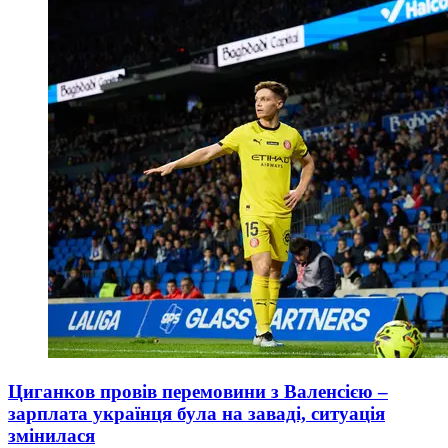
Циганков провів перемовини з Валенсією –
зарплата українця була на заваді, ситуація
змінилася