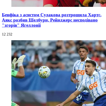
Бенфіка з асистом Судакова розтрощила Хартс,
Аякс розбив Шелбурн, Рейнджерс несподівано
"згорів" Ягеллонії
12 232