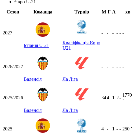
Євро U-21
Сезон
Команда
Турнір
М
Г
А
хв
2027
-
-
-
-
-
-
Кваліфікація Євро
Іспанія U-21
U21
2026/2027
-
-
-
-
-
-
Валенсія
Ла Ліга
1770
2025/2026
34
4
1
2
-
ʼ
Валенсія
Ла Ліга
2025
4
-
1
-
-
250
ʼ