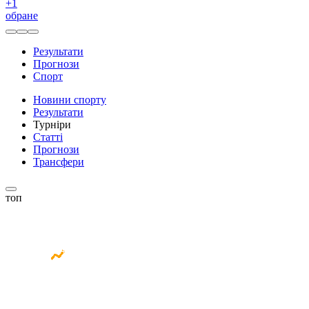
+
1
обране
Результати
Прогнози
Спорт
Новини спорту
Результати
Турніри
Статті
Прогнози
Трансфери
топ