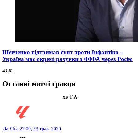
Шевченко підтримав бунт проти Інфантіно –
Україна має окремі рахунки з ФІФА через Росію
4 862
Останні матчі гравця
хв
Г
А
Ла Ліга
22:00,
23 трав. 2026