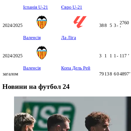
Іспанія U-21
Євро U-21
2760
2024/2025
38
8
5
3
-
ʼ
Валенсія
Ла Ліга
2024/2025
3
1
1
1
-
117
ʼ
Валенсія
Копа Дель Рей
загалом
79
13
8
6
0
4897ʼ
Новини на футбол 24