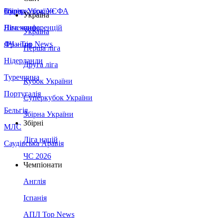
Збірна України
Італія
Суперкубок УЄФА
Україна
Німеччина
Ліга конференцій
Україна
Франція
ЛЧ - Top News
Перша ліга
Нідерланди
Друга ліга
Туреччина
Кубок України
Португалія
Суперкубок України
Бельгія
Збірна України
Збірні
МЛС
Ліга націй
Саудівська Аравія
ЧС 2026
Чемпіонати
Англія
Іспанія
АПЛ Top News