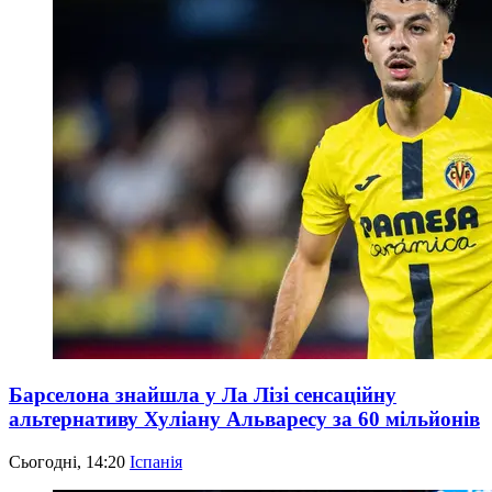
Барселона знайшла у Ла Лізі сенсаційну
альтернативу Хуліану Альваресу за 60 мільйонів
Сьогодні, 14:20
Іспанія