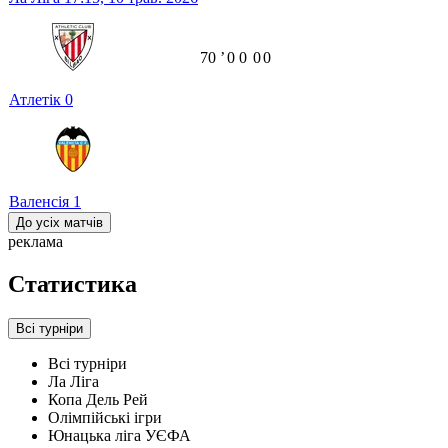
70
ʼ
0
0
0
0
Атлетік
0
Валенсія
1
До усіх матчів
реклама
Статистика
Всі турніри
Всі турніри
Ла Ліга
Копа Дель Рей
Олімпійські ігри
Юнацька ліга УЄФА