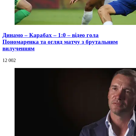
Динамо – Карабах – 1:0 – відео гола
Пономаренка та огляд матчу з брутальним
вилученням
12 002