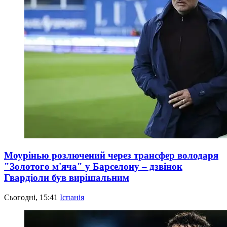
Моурінью розлючений через трансфер володаря
"Золотого м'яча" у Барселону – дзвінок
Гвардіоли був вирішальним
Сьогодні, 15:41
Іспанія