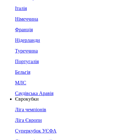
Італія
Німеччина
Франція
Нідерланди
Туреччина
Португалія
Бельгія
МЛС
Саудівська Аравія
Єврокубки
Ліга чемпіонів
Ліга Європи
Суперкубок УЄФА