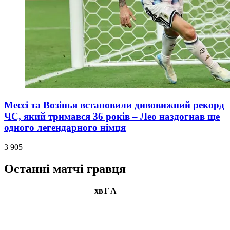
Мессі та Возінья встановили дивовижний рекорд
ЧС, який тримався 36 років – Лео наздогнав ще
одного легендарного німця
3 905
Останні матчі гравця
хв
Г
А