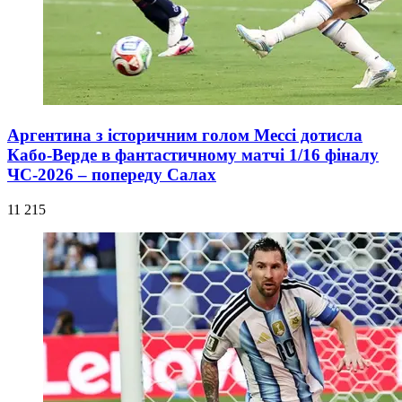
Аргентина з історичним голом Мессі дотисла
Кабо-Верде в фантастичному матчі 1/16 фіналу
ЧС-2026 – попереду Салах
11 215