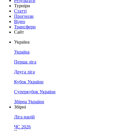
Результати
Турніри
Статті
Прогнози
Відео
Трансфери
Сайт
Україна
Україна
Перша ліга
Друга ліга
Кубок України
Суперкубок України
Збірна України
Збірні
Ліга націй
ЧС 2026