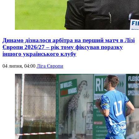
Динамо дізналося арбітра на перший матч в Лізі
Європи 2026/27 – рік тому фіксував поразку
іншого українського клубу
04 липня, 04:00
Ліга Європи