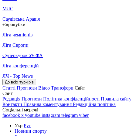
МЛС
Саудівська Аравія
Єврокубки
Ліга чемпіонів
Ліга Європи
Суперкубок УЄФА
Ліга конференцій
ЛЧ - Top News
До всіх турнірів
Статті
Прогнози
Відео
Трансфери
Сайт
Сайт
Редакція
Прогнози
Політика конфіденційності
Правила сайту
Контакти
Правила коментування
Редакційна політика
Соціальні мережі
facebook
x
youtube
instagram
telegram
viber
Укр
Рус
Новини спорту