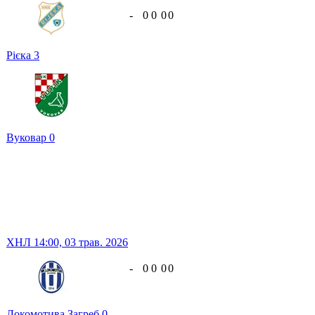
-
0
0
0
0
Рієка
3
Вуковар
0
ХНЛ
14:00,
03 трав. 2026
-
0
0
0
0
Локомотива Загреб
0