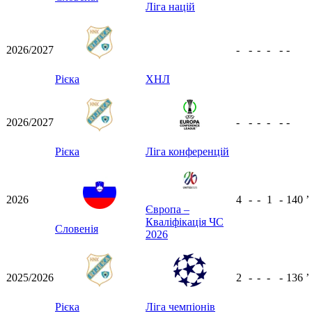
Ліга націй
2026/2027
-
-
-
-
-
-
Рієка
ХНЛ
2026/2027
-
-
-
-
-
-
Рієка
Ліга конференцій
2026
4
-
-
1
-
140
ʼ
Європа –
Кваліфікація ЧС
Словенія
2026
2025/2026
2
-
-
-
-
136
ʼ
Рієка
Ліга чемпіонів