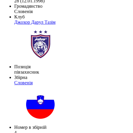
28 (12.01.1998)
Громадянство
Словенія
Клуб
Джохор Дарул Тазім
Позиція
півзахисник
Збірна
Словенія
Номер в збірній
4