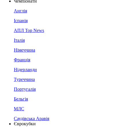
Чемпіонати
Англія
Іспанія
АПЛ Top News
Італія
Німеччина
Франція
Нідерланди
Туреччина
Португалія
Бельгія
МЛС
Саудівська Аравія
Єврокубки