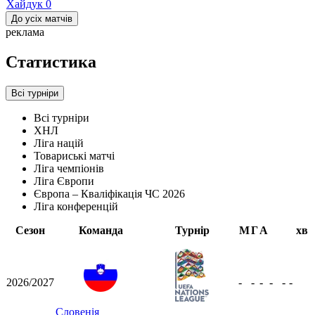
Хайдук
0
До усіх матчів
реклама
Статистика
Всі турніри
Всі турніри
ХНЛ
Ліга націй
Товариські матчі
Ліга чемпіонів
Ліга Європи
Європа – Кваліфікація ЧС 2026
Ліга конференцій
Сезон
Команда
Турнір
М
Г
А
хв
2026/2027
-
-
-
-
-
-
Словенія