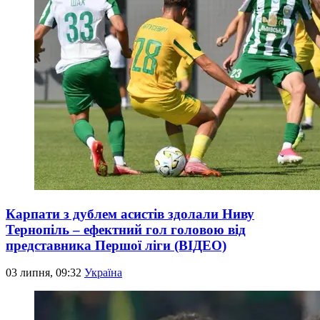
Карпати з дублем асистів здолали Ниву
Тернопіль – ефектний гол головою від
представника Першої ліги (ВІДЕО)
03 липня, 09:32
Україна