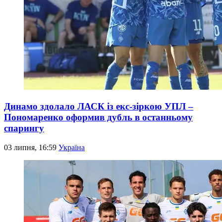
Динамо здолало ЛАСК із екс-зіркою УПЛ –
Пономаренко оформив дубль в останньому
спарингу
03 липня, 16:59
Україна