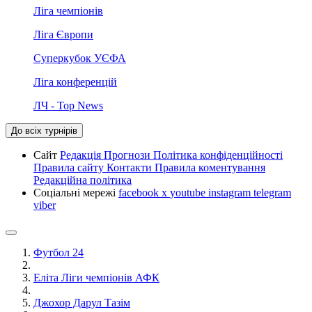
Ліга чемпіонів
Ліга Європи
Суперкубок УЄФА
Ліга конференцій
ЛЧ - Top News
До всіх турнірів
Сайт
Редакція
Прогнози
Політика конфіденційності
Правила сайту
Контакти
Правила коментування
Редакційна політика
Соціальні мережі
facebook
x
youtube
instagram
telegram
viber
Футбол 24
Еліта Ліги чемпіонів АФК
Джохор Дарул Тазім