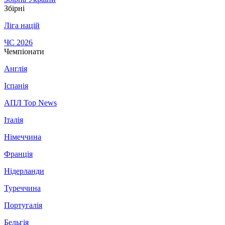
Збірні
Ліга націй
ЧС 2026
Чемпіонати
Англія
Іспанія
АПЛ Top News
Італія
Німеччина
Франція
Нідерланди
Туреччина
Португалія
Бельгія