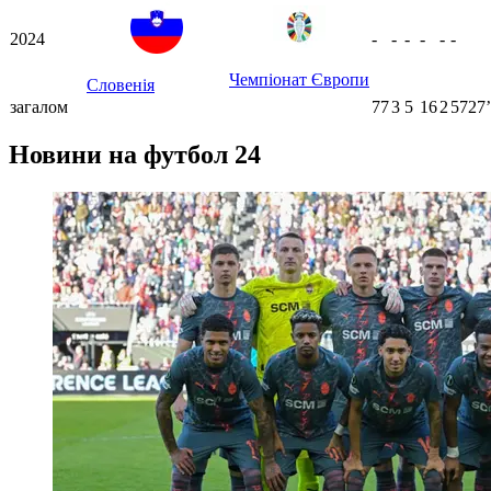
2024
-
-
-
-
-
-
Чемпіонат Європи
Словенія
загалом
77
3
5
16
2
5727ʼ
Новини на футбол 24