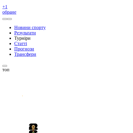
+
1
обране
Новини спорту
Результати
Турніри
Статті
Прогнози
Трансфери
топ