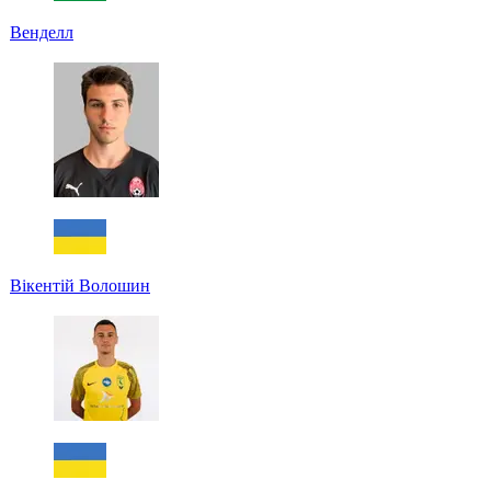
Венделл
Вікентій Волошин