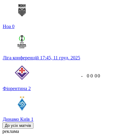
Ноа
0
Ліга конференцій
17:45,
11 груд. 2025
-
0
0
0
0
Фіорентина
2
Динамо Київ
1
До усіх матчів
реклама