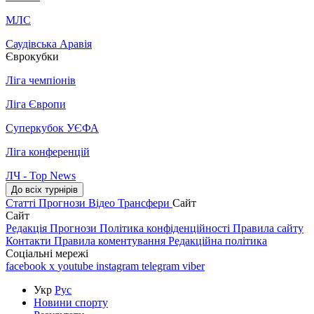
МЛС
Саудівська Аравія
Єврокубки
Ліга чемпіонів
Ліга Європи
Суперкубок УЄФА
Ліга конференцій
ЛЧ - Top News
До всіх турнірів
Статті
Прогнози
Відео
Трансфери
Сайт
Сайт
Редакція
Прогнози
Політика конфіденційності
Правила сайту
Контакти
Правила коментування
Редакційна політика
Соціальні мережі
facebook
x
youtube
instagram
telegram
viber
Укр
Рус
Новини спорту