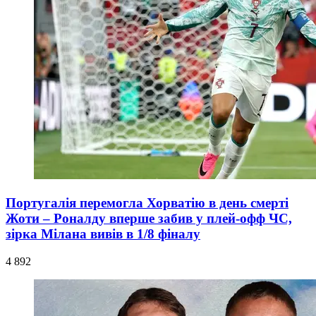
Португалія перемогла Хорватію в день смерті
Жоти – Роналду вперше забив у плей-офф ЧС,
зірка Мілана вивів в 1/8 фіналу
4 892