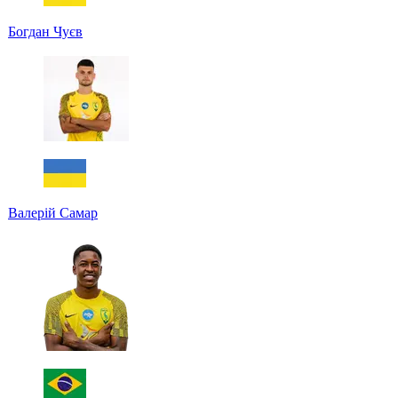
Богдан Чуєв
Валерій Самар