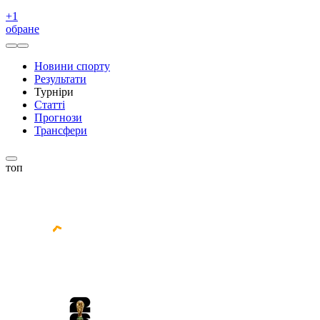
+
1
обране
Новини спорту
Результати
Турніри
Статті
Прогнози
Трансфери
топ