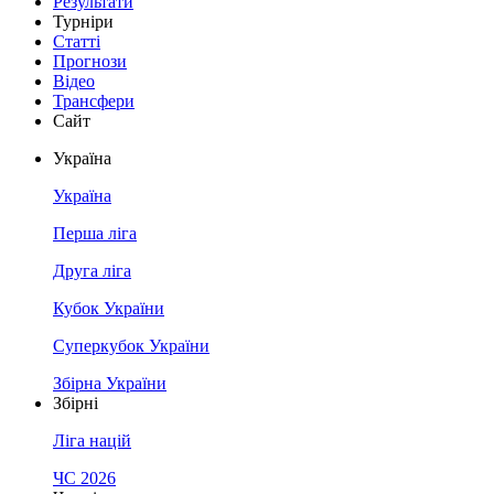
Результати
Турніри
Статті
Прогнози
Відео
Трансфери
Сайт
Україна
Україна
Перша ліга
Друга ліга
Кубок України
Суперкубок України
Збірна України
Збірні
Ліга націй
ЧС 2026