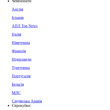
Чемпіонати
Англія
Іспанія
АПЛ Top News
Італія
Німеччина
Франція
Нідерланди
Туреччина
Португалія
Бельгія
МЛС
Саудівська Аравія
Єврокубки