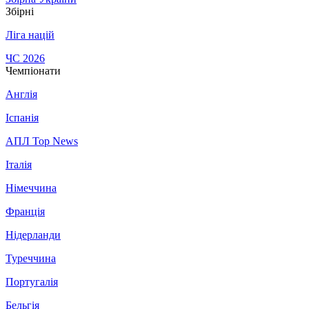
Збірні
Ліга націй
ЧС 2026
Чемпіонати
Англія
Іспанія
АПЛ Top News
Італія
Німеччина
Франція
Нідерланди
Туреччина
Португалія
Бельгія