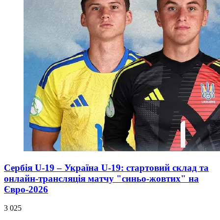
Сербія U-19 – Україна U-19: стартовий склад та
онлайн-трансляція матчу "синьо-жовтих" на
Євро-2026
3 025