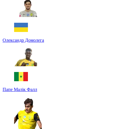
Олександр Домолега
Папе Малік Фалл