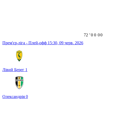
72
ʼ
0
0
0
0
Прем'єр-ліга - Плей-офф
15:30,
09 черв. 2026
Лівий Берег
1
Олександрія
0