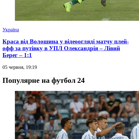
Україна
Краса від Волошина у відеоогляді матчу плей-
офф за путівку в УПЛ Олександрія – Лівий
Берег – 1:1
05 червня, 19:19
Популярне на футбол 24