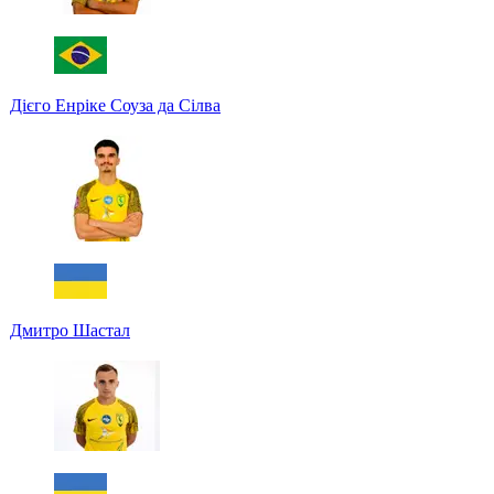
Дієго Енріке Соуза да Сілва
Дмитро Шастал