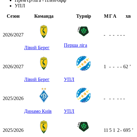
Прем'єр-ліга - Плей-офф
УПЛ
Сезон
Команда
Турнір
М
Г
А
хв
2026/2027
-
-
-
-
-
-
Перша ліга
Лівий Берег
2026/2027
1
-
-
-
-
62
ʼ
Лівий Берег
УПЛ
2025/2026
-
-
-
-
-
-
Динамо Київ
УПЛ
2025/2026
11
5
1
2
-
695
ʼ