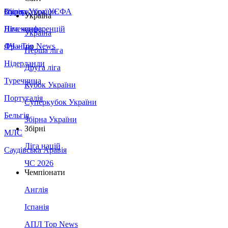
Збірна України
Італія
Суперкубок УЄФА
Україна
Німеччина
Ліга конференцій
Україна
Франція
ЛЧ - Top News
Перша ліга
Нідерланди
Друга ліга
Туреччина
Кубок України
Португалія
Суперкубок України
Бельгія
Збірна України
Збірні
МЛС
Ліга націй
Саудівська Аравія
ЧС 2026
Чемпіонати
Англія
Іспанія
АПЛ Top News