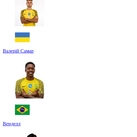
Валерій Самар
Венделл