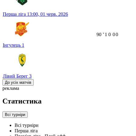
Перша ліга
13:00,
01 черв. 2026
90
ʼ
1
0
0
0
Інгулець
1
Лівий Берег
3
До усіх матчів
реклама
Статистика
Всі турніри
Всі турніри
Перша ліга