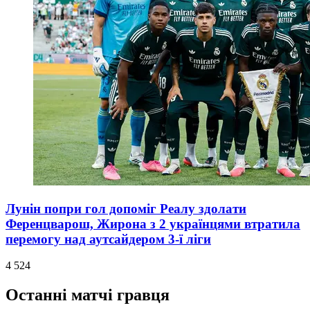
Лунін попри гол допоміг Реалу здолати
Ференцварош, Жирона з 2 українцями втратила
перемогу над аутсайдером 3-ї ліги
4 524
Останні матчі гравця