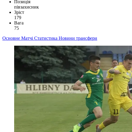
Позиція
півзахисник
Зріст
179
Вага
75
Основне
Матчі
Статистика
Новини
трансфери