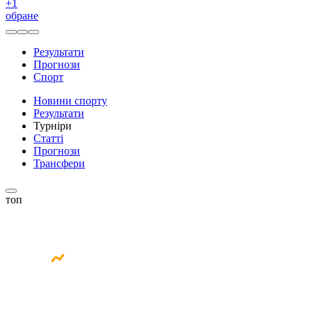
+
1
обране
Результати
Прогнози
Спорт
Новини спорту
Результати
Турніри
Статті
Прогнози
Трансфери
топ