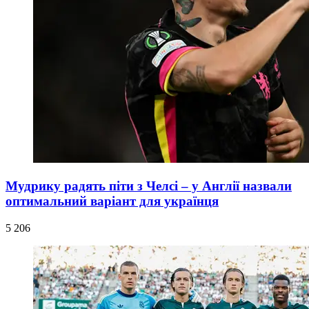
Мудрику радять піти з Челсі – у Англії назвали
оптимальний варіант для українця
5 206