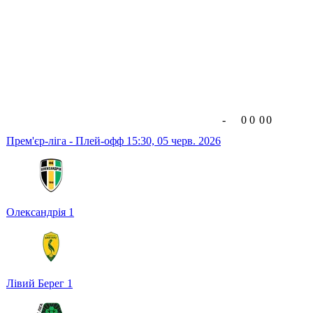
-
0
0
0
0
Прем'єр-ліга - Плей-офф
15:30,
05 черв. 2026
Олександрія
1
Лівий Берег
1