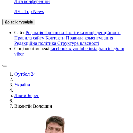
Ліга конференцій
ЛЧ - Top News
До всіх турнірів
Сайт
Редакція
Прогнози
Політика конфіденційності
Правила сайту
Контакти
Правила коментування
Редакційна політика
Структура власності
Соціальні мережі
facebook
x
youtube
instagram
telegram
viber
Футбол 24
Україна
Лівий Берег
Вікентій Волошин