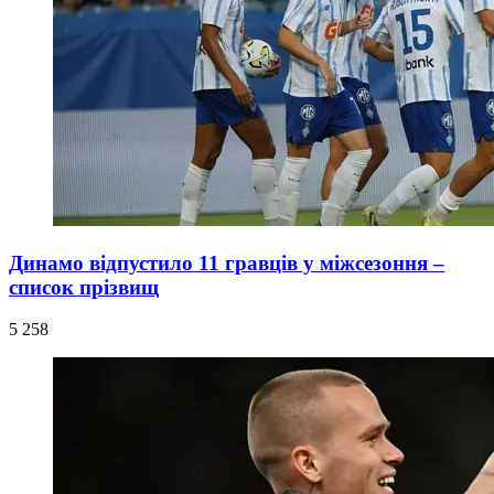
Динамо відпустило 11 гравців у міжсезоння –
список прізвищ
5 258