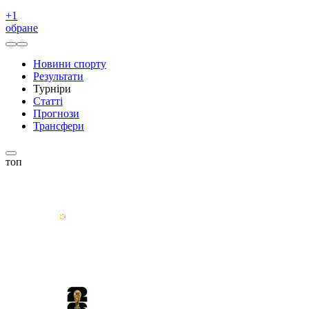
+
1
обране
Новини спорту
Результати
Турніри
Статті
Прогнози
Трансфери
топ