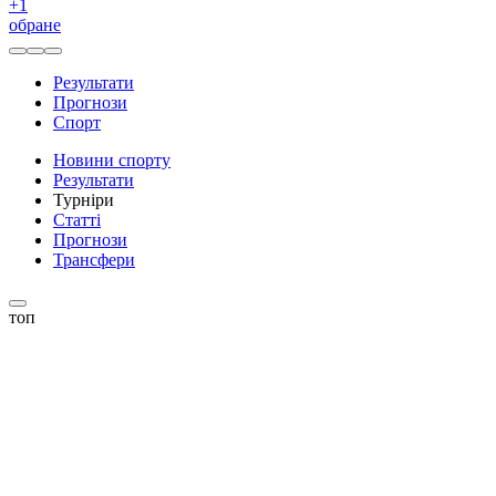
+
1
обране
Результати
Прогнози
Спорт
Новини спорту
Результати
Турніри
Статті
Прогнози
Трансфери
топ