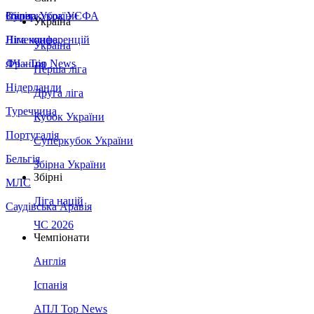
Збірна України
Італія
Суперкубок УЄФА
Україна
Німеччина
Ліга конференцій
Україна
Франція
ЛЧ - Top News
Перша ліга
Нідерланди
Друга ліга
Туреччина
Кубок України
Португалія
Суперкубок України
Бельгія
Збірна України
Збірні
МЛС
Ліга націй
Саудівська Аравія
ЧС 2026
Чемпіонати
Англія
Іспанія
АПЛ Top News