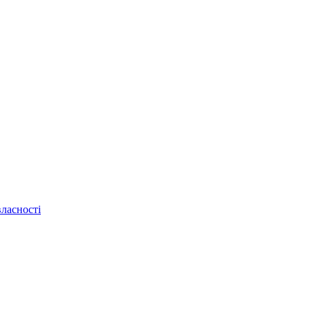
ласності