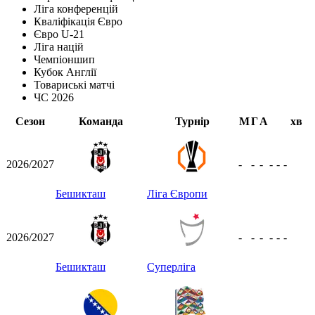
Ліга конференцій
Кваліфікація Євро
Євро U-21
Ліга націй
Чемпіоншип
Кубок Англії
Товариські матчі
ЧС 2026
Сезон
Команда
Турнір
М
Г
А
хв
2026/2027
-
-
-
-
-
-
Бешикташ
Ліга Європи
2026/2027
-
-
-
-
-
-
Бешикташ
Суперліга