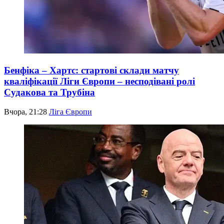
Бенфіка – Хартс: стартові склади матчу
кваліфікації Ліги Європи – несподівані ролі
Судакова та Трубіна
Вчора, 21:28
Ліга Європи