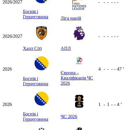
2026/2027
-
-
-
-
-
-
Боснія і
Герцеговина
Ліга націй
2026/2027
-
-
-
-
-
-
Халл Сіті
АПЛ
2026
4
-
-
-
-
47
ʼ
Європа –
Кваліфікація ЧС
Боснія і
2026
Герцеговина
2026
1
-
1
-
-
4
ʼ
Боснія і
ЧС 2026
Герцеговина