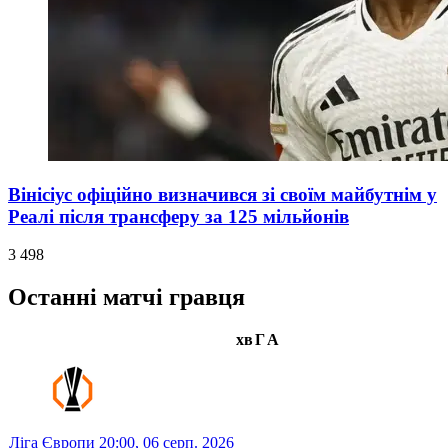
Вінісіус офіційно визначився зі своїм майбутнім у
Реалі після трансферу за 125 мільйонів
3 498
Останні матчі гравця
хв
Г
А
Ліга Європи
20:00,
06 серп. 2026