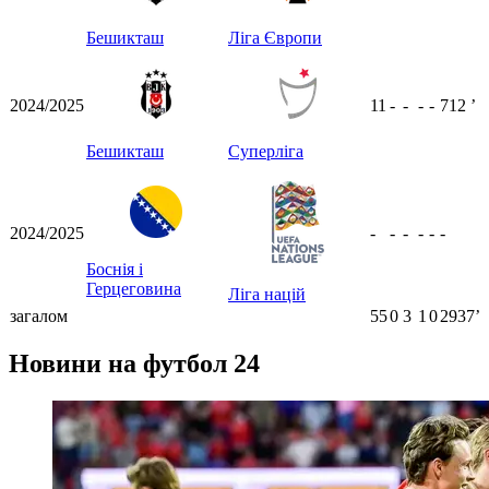
Бешикташ
Ліга Європи
2024/2025
11
-
-
-
-
712
ʼ
Бешикташ
Суперліга
2024/2025
-
-
-
-
-
-
Боснія і
Герцеговина
Ліга націй
загалом
55
0
3
1
0
2937ʼ
Новини на футбол 24