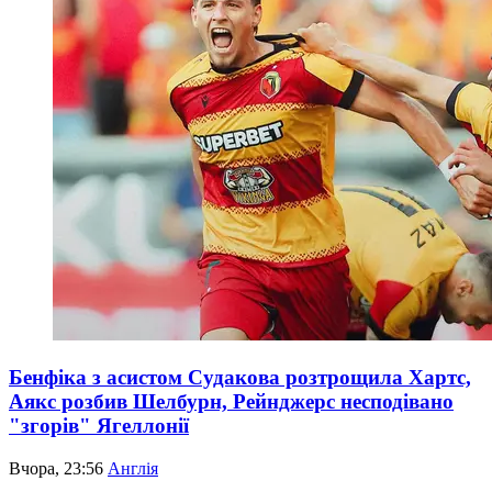
Бенфіка з асистом Судакова розтрощила Хартс,
Аякс розбив Шелбурн, Рейнджерс несподівано
"згорів" Ягеллонії
Вчора, 23:56
Англія