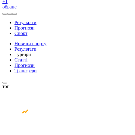
+
1
обране
Результати
Прогнози
Спорт
Новини спорту
Результати
Турніри
Статті
Прогнози
Трансфери
топ