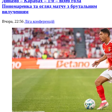
Динамо – Карабах – 1:0 – відео гола
Пономаренка та огляд матчу з брутальним
вилученням
Вчора, 22:56
Ліга конференцій