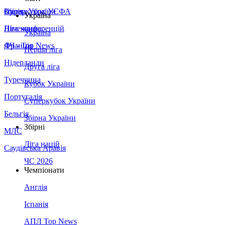
Збірна України
Італія
Суперкубок УЄФА
Україна
Німеччина
Ліга конференцій
Україна
Франція
ЛЧ - Top News
Перша ліга
Нідерланди
Друга ліга
Туреччина
Кубок України
Португалія
Суперкубок України
Бельгія
Збірна України
Збірні
МЛС
Ліга націй
Саудівська Аравія
ЧС 2026
Чемпіонати
Англія
Іспанія
АПЛ Top News