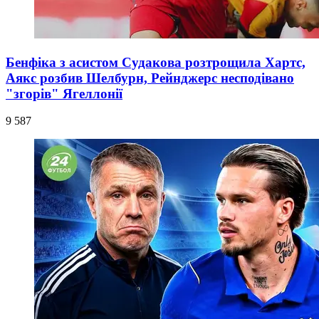
Бенфіка з асистом Судакова розтрощила Хартс,
Аякс розбив Шелбурн, Рейнджерс несподівано
"згорів" Ягеллонії
9 587