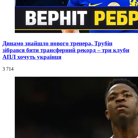
Динамо знайшло нового тренера, Трубін
зібрався бити трансферний рекорд – три клуби
АПЛ хочуть українця
3 714