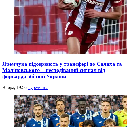
Яремчука підозрюють у трансфері до Салаха та
Маліновського – несподіваний сигнал від
форварда збірної України
Вчора, 19:56
Туреччина