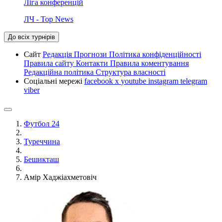
Ліга конференцій
ЛЧ - Top News
До всіх турнірів
Сайт
Редакція
Прогнози
Політика конфіденційності
Правила сайту
Контакти
Правила коментування
Редакційна політика
Структура власності
Соціальні мережі
facebook
x
youtube
instagram
telegram
viber
Футбол 24
Туреччина
Бешикташ
Амір Хаджіахметовіч