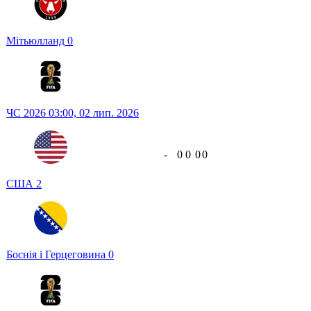
Мітьюлланд
0
ЧС 2026
03:00,
02 лип. 2026
-
0
0
0
0
США
2
Боснія і Герцеговина
0