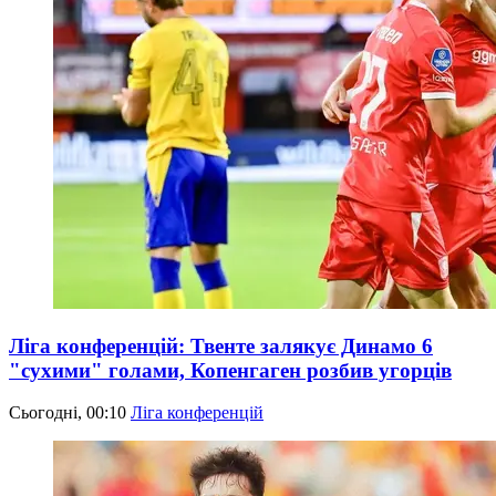
Ліга конференцій: Твенте залякує Динамо 6
"сухими" голами, Копенгаген розбив угорців
Сьогодні, 00:10
Ліга конференцій