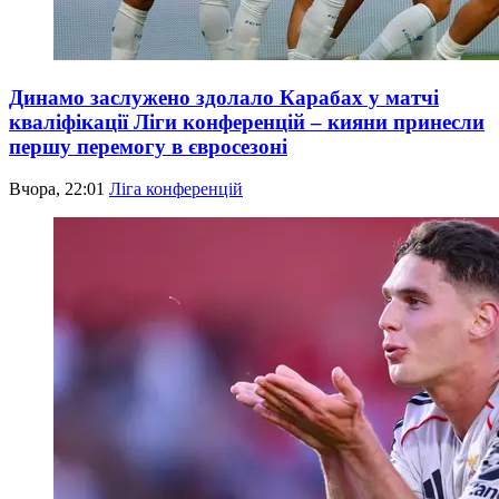
Динамо заслужено здолало Карабах у матчі
кваліфікації Ліги конференцій – кияни принесли
першу перемогу в євросезоні
Вчора, 22:01
Ліга конференцій